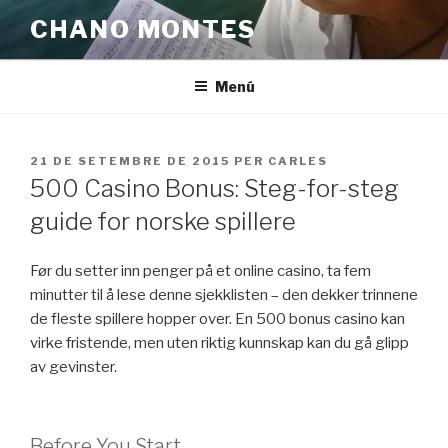
Vés
CHANO MONTES
al
contingut
Menú
PUBLICAT
21 DE SETEMBRE DE 2015
PER
CARLES
A
500 Casino Bonus: Steg-for-steg
guide for norske spillere
Før du setter inn penger på et online casino, ta fem
minutter til å lese denne sjekklisten – den dekker trinnene
de fleste spillere hopper over. En 500 bonus casino kan
virke fristende, men uten riktig kunnskap kan du gå glipp
av gevinster.
Before You Start