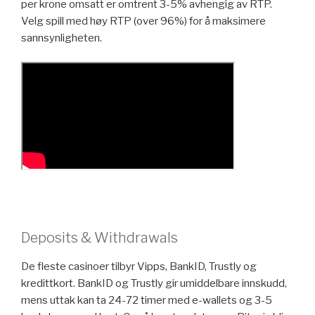
per krone omsatt er omtrent 3-5% avhengig av RTP.
Velg spill med høy RTP (over 96%) for å maksimere
sannsynligheten.
Deposits & Withdrawals
De fleste casinoer tilbyr Vipps, BankID, Trustly og
kredittkort. BankID og Trustly gir umiddelbare innskudd,
mens uttak kan ta 24-72 timer med e-wallets og 3-5