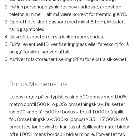
Fyll inn personopplysninger: navn, adresse, e-post og
telefonnummer – alt må være korrekt for fremtidig KYC.
Opprett et sikkert passord med minst 8 tegn, inkludert
tall og symboler.
Bekreft e-posten din via lenken som sendes.
Fullfør eventuell ID-verifisering (pass eller førerkort) for å
unngå forsinkelser ved uttak.
Aktiver tofaktorautentisering (2FA) for ekstra sikkerhet.
Bonus Mathematics
La oss regne på en typisk casino 500 bonus med 100%
match opptil 500 kr og 35x omsetningskrav. Du setter
inn 500 kr og får 500 kr i bonus – totalt 1000 kr å spille
for. Omsetningskrav: 500 kr (bonus) × 35 = 17 500 kr må
omsettes før gevinster kan tas ut. Spilleautomater bidrar
ofte 100%, mens bordspill bidrar mindre. Forventet tap