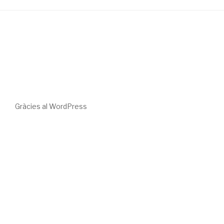
Gràcies al WordPress