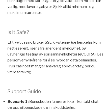
bankdager med kort. Også kryptovaluta som Bitcoin blir
vanlig, med lavere gebyrer. Sjekk alltid minimum- og
maksimumsgrenser.
Is It Safe?
Et trygt casino bruker SSL-kryptering (se hengelåsikon i
nettleseren), lisens fra anerkjent myndighet, og
uavhengig testing av spillsannsynligheter (eCOGRA). Les
personvernvilkårene for å se hvordan data behandles.
Hvis casinoet mangler ansvarlig spilleverktøy, bør du
være forsiktig.
Support Guide
Scenarie 1:
Bonuskoden fungerer ikke – kontakt chat
og oppgi bonuskode og innskuddsbeløp.