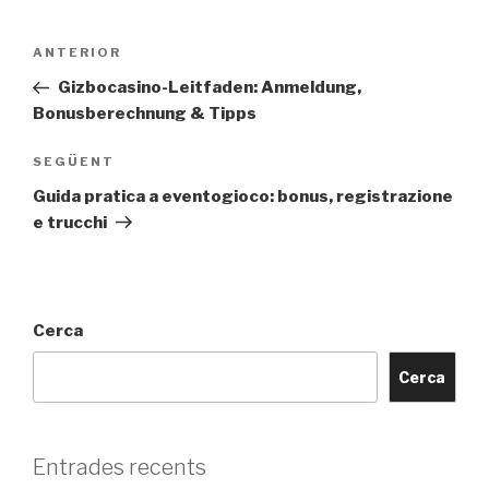
Navegació
Entrada
ANTERIOR
d'entrades
anterior
Gizbocasino-Leitfaden: Anmeldung,
Bonusberechnung & Tipps
Entrada
SEGÜENT
següent
Guida pratica a eventogioco: bonus, registrazione
e trucchi
Cerca
Cerca
Entrades recents