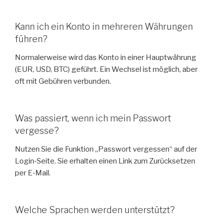
Kann ich ein Konto in mehreren Währungen
führen?
Normalerweise wird das Konto in einer Hauptwährung
(EUR, USD, BTC) geführt. Ein Wechsel ist möglich, aber
oft mit Gebühren verbunden.
Was passiert, wenn ich mein Passwort
vergesse?
Nutzen Sie die Funktion „Passwort vergessen“ auf der
Login‑Seite. Sie erhalten einen Link zum Zurücksetzen
per E‑Mail.
Welche Sprachen werden unterstützt?