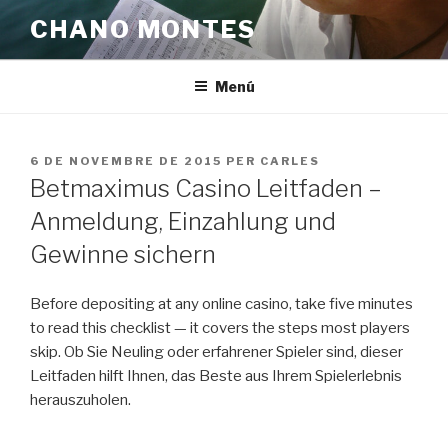
Vés
CHANO MONTES
al
contingut
Menú
PUBLICAT
6 DE NOVEMBRE DE 2015
PER
CARLES
A
Betmaximus Casino Leitfaden –
Anmeldung, Einzahlung und
Gewinne sichern
Before depositing at any online casino, take five minutes
to read this checklist — it covers the steps most players
skip. Ob Sie Neuling oder erfahrener Spieler sind, dieser
Leitfaden hilft Ihnen, das Beste aus Ihrem Spielerlebnis
herauszuholen.