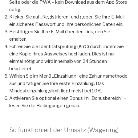
Seite oder die PWA – kein Download aus dem App Store
nötig.
Klicken Sie auf „Registrieren“ und geben Sie Ihre E‑Mail,
ein sicheres Passwort und Ihre persönlichen Daten ein.
Bestätigen Sie Ihre E‑Mail über den Link, den Sie
erhalten.
Führen Sie die Identitätsprüfung (KYC) durch, indem Sie
eine Kopie Ihres Ausweises hochladen. Dies ist nur
einmal nötig und wird innerhalb von 24 Stunden
bearbeitet.
Wählen Sie im Menü „Einzahlung“ eine Zahlungsmethode
aus und tätigen Sie Ihre erste Einzahlung. Das
Mindesteinzahlungslimit liegt meist bei 10 €.
Aktivieren Sie optional einen Bonus im „Bonusbereich“ –
lesen Sie die Bedingungen genau.
So funktioniert der Umsatz (Wagering)