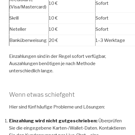
10 €
Sofort
(Visa/Mastercard)
Skrill
10 €
Sofort
Neteller
10 €
Sofort
Banküberweisung
20 €
1–3 Werktage
Einzahlungen sind in der Regel sofort verfügbar,
Auszahlungen benötigen je nach Methode
unterschiedlich lange.
Wenn etwas schiefgeht
Hier sind fünf häufige Probleme und Lösungen:
Einzahlung wird nicht gutgeschrieben:
Überprüfen
Sie die eingegebene Karten‑/Wallet‑Daten. Kontaktieren