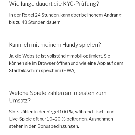
Wie lange dauert die KYC‑Prüfung?
In der Regel 24 Stunden, kann aber bei hohem Andrang
bis zu 48 Stunden dauern.
Kann ich mit meinem Handy spielen?
Ja, die Website ist vollständig mobil‑optimiert. Sie
können sie im Browser öffnen und wie eine App auf dem
Startbildschirm speichern (PWA).
Welche Spiele zählen am meisten zum
Umsatz?
Slots zählen in der Regel 100 %, während Tisch‑ und
Live‑Spiele oft nur 10–20 % beitragen. Ausnahmen
stehen in den Bonusbedingungen.