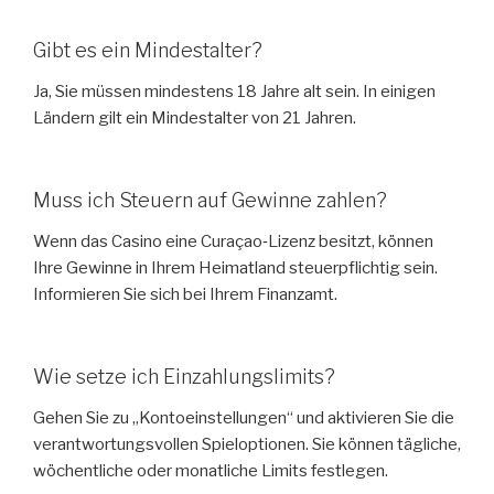
Gibt es ein Mindestalter?
Ja, Sie müssen mindestens 18 Jahre alt sein. In einigen
Ländern gilt ein Mindestalter von 21 Jahren.
Muss ich Steuern auf Gewinne zahlen?
Wenn das Casino eine Curaçao‑Lizenz besitzt, können
Ihre Gewinne in Ihrem Heimatland steuerpflichtig sein.
Informieren Sie sich bei Ihrem Finanzamt.
Wie setze ich Einzahlungslimits?
Gehen Sie zu „Kontoeinstellungen“ und aktivieren Sie die
verantwortungsvollen Spieloptionen. Sie können tägliche,
wöchentliche oder monatliche Limits festlegen.