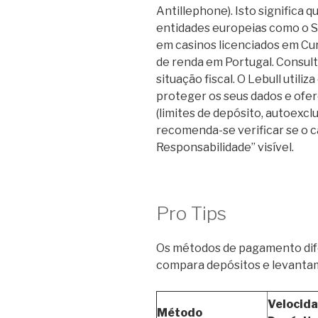
Antillephone). Isto significa 
entidades europeias como o S
em casinos licenciados em Cu
de renda em Portugal. Consult
situação fiscal. O Lebull utili
proteger os seus dados e ofe
(limites de depósito, autoexcl
recomenda-se verificar se o 
Responsabilidade” visível.
Pro Tips
Os métodos de pagamento dife
compara depósitos e levantam
Velocid
Método