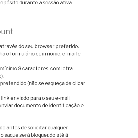
epósito durante a sessão ativa.
ount
l através do seu browser preferido.
ha o formulário com nome, e-mail e
(mínimo 8 caracteres, com letra
).
pretendido (não se esqueça de clicar
.
link enviado para o seu e-mail.
enviar documento de identificação e
o antes de solicitar qualquer
 o saque será bloqueado até à