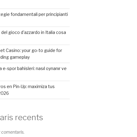
tegie fondamentali per principianti
li del gioco d'azzardo in Italia cosa
Bet Casino: your go-to guide for
rding gameplay
 e-spor bahisleri: nasıl oynanır ve
os en Pin-Up: maximiza tus
2026
ris recents
t comentaris.