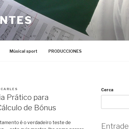
NTES
Músical sport
PRODUCCIONES
R
CARLES
Cerca
ia Prático para
álculo de Bónus
ntamento é o verdadeiro teste de
Entrade