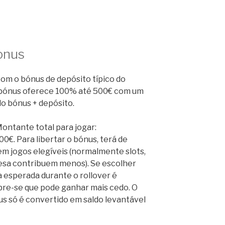
onus
om o bónus de depósito típico do
o bónus oferece 100% até 500€ com um
do bónus + depósito.
Montante total para jogar:
0€. Para libertar o bónus, terá de
m jogos elegíveis (normalmente slots,
esa contribuem menos). Se escolher
 esperada durante o rollover é
re-se que pode ganhar mais cedo. O
s só é convertido em saldo levantável