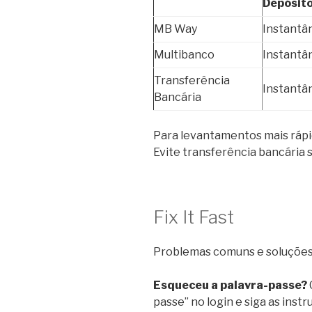
Depósit
MB Way
Instantâ
Multibanco
Instantâ
Transferência
Instantâ
Bancária
Para levantamentos mais rápi
Evite transferência bancária 
Fix It Fast
Problemas comuns e soluções 
Esqueceu a palavra-passe?
passe” no login e siga as instr