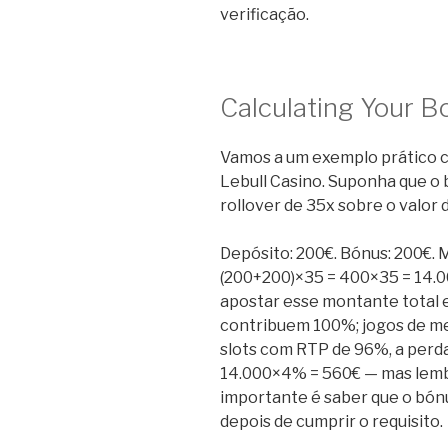
verificação.
Calculating Your B
Vamos a um exemplo prático c
Lebull Casino. Suponha que 
rollover de 35x sobre o valor 
Depósito: 200€. Bónus: 200€. 
(200+200)×35 = 400×35 = 14.00
apostar esse montante total e
contribuem 100%; jogos de m
slots com RTP de 96%, a perda
14.000×4% = 560€ — mas lemb
importante é saber que o bónu
depois de cumprir o requisito.