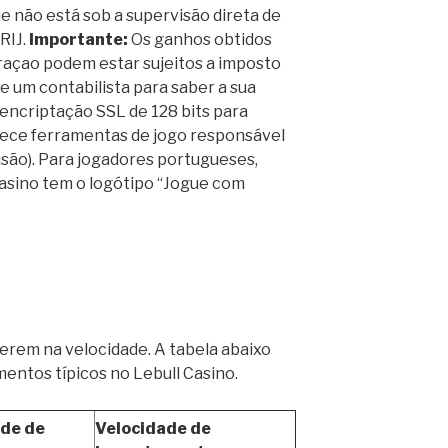
que não está sob a supervisão direta de
RIJ.
Importante:
Os ganhos obtidos
raçao podem estar sujeitos a imposto
e um contabilista para saber a sua
za encriptação SSL de 128 bits para
rece ferramentas de jogo responsável
usão). Para jogadores portugueses,
casino tem o logótipo “Jogue com
rem na velocidade. A tabela abaixo
entos típicos no Lebull Casino.
ade de
Velocidade de