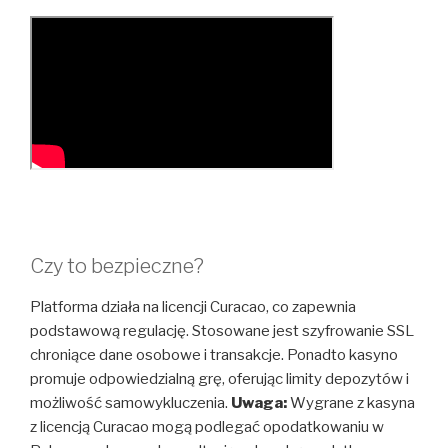
Czy to bezpieczne?
Platforma działa na licencji Curacao, co zapewnia
podstawową regulację. Stosowane jest szyfrowanie SSL
chroniące dane osobowe i transakcje. Ponadto kasyno
promuje odpowiedzialną grę, oferując limity depozytów i
możliwość samowykluczenia.
Uwaga:
Wygrane z kasyna
z licencją Curacao mogą podlegać opodatkowaniu w