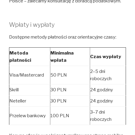
Polsce – zalecamy konsultację z doradcą podatkowym.
Wpłaty i wypłaty
Dostępne metody płatności oraz orientacyjne czasy:
Metoda
Minimalna
Czas wypłaty
płatności
wpłata
2–5 dni
Visa/Mastercard
50 PLN
roboczych
Skrill
30 PLN
24 godziny
Neteller
30 PLN
24 godziny
3–7 dni
Przelew bankowy
100 PLN
roboczych