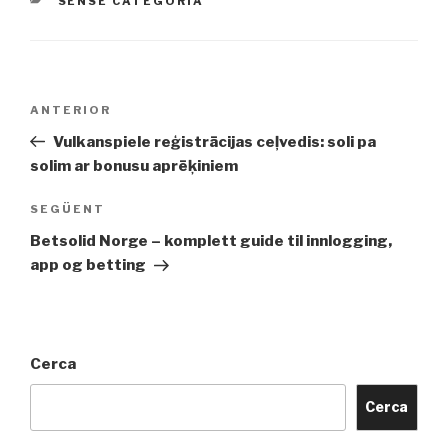
SENSE CATEGORIA
Navegació
Entrada
ANTERIOR
d'entrades
anterior
Vulkanspiele reģistrācijas ceļvedis: soli pa
solim ar bonusu aprēķiniem
Entrada
SEGÜENT
següent
Betsolid Norge – komplett guide til innlogging,
app og betting
Cerca
Cerca