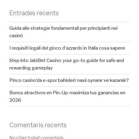
Entrades recents
Guida alle strategie fondamentali per principianti nei
casinò
I requisiti legali del gioco d'azzardo in Italia cosa sapere
Step into JabiBet Casino: your go-to guide for safe and
rewarding gameplay
Pinco casino’da e-spor bahisleri: nasıl oynanır ve kazanılır?
Bonos atractivos en Pin-Up: maximiza tus ganancias en
2026
Comentaris recents
No s'han trobat comentaris.