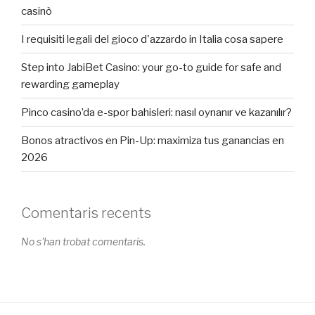
casinò
I requisiti legali del gioco d'azzardo in Italia cosa sapere
Step into JabiBet Casino: your go-to guide for safe and
rewarding gameplay
Pinco casino’da e-spor bahisleri: nasıl oynanır ve kazanılır?
Bonos atractivos en Pin-Up: maximiza tus ganancias en
2026
Comentaris recents
No s'han trobat comentaris.