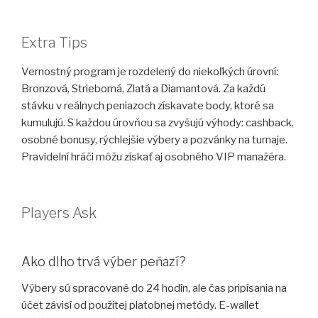
Extra Tips
Vernostný program je rozdelený do niekoľkých úrovní:
Bronzová, Strieborná, Zlatá a Diamantová. Za každú
stávku v reálnych peniazoch získavate body, ktoré sa
kumulujú. S každou úrovňou sa zvyšujú výhody: cashback,
osobné bonusy, rýchlejšie výbery a pozvánky na turnaje.
Pravidelní hráči môžu získať aj osobného VIP manažéra.
Players Ask
Ako dlho trvá výber peňazí?
Výbery sú spracované do 24 hodín, ale čas pripísania na
účet závisí od použitej platobnej metódy. E-wallet