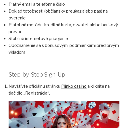
Platný email a telefónne číslo
Doklad totožnosti (občiansky preukaz alebo pas) na
overenie
Platobná metóda: kreditná karta, e-wallet alebo bankový
prevod
Stabilné internetové pripojenie
Oboznámenie sa s bonusovými podmienkami pred prvým
vkladom
Step-by-Step Sign-Up
Navštívte oficiálnu stránku
Plinko casino
a kliknite na
tlačidlo „Registrácia“.