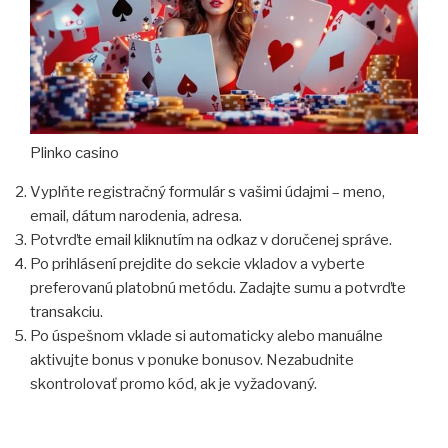
Plinko casino
Vyplňte registračný formulár s vašimi údajmi – meno,
email, dátum narodenia, adresa.
Potvrďte email kliknutím na odkaz v doručenej správe.
Po prihlásení prejdite do sekcie vkladov a vyberte
preferovanú platobnú metódu. Zadajte sumu a potvrďte
transakciu.
Po úspešnom vklade si automaticky alebo manuálne
aktivujte bonus v ponuke bonusov. Nezabudnite
skontrolovať promo kód, ak je vyžadovaný.