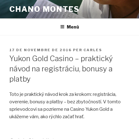
Vés
CHANO MONTES
al
contingut
Menú
PUBLICAT
17 DE NOVEMBRE DE 2016
PER
CARLES
A
Yukon Gold Casino – praktický
návod na registráciu, bonusy a
platby
Toto je praktický návod krok za krokom: registrácia,
overenie, bonusy a platby – bez zbytočností. V tomto
sprievodcovi sa pozrieme na Casino Yukon Gold a
ukážeme vám, ako rýchlo začať hrať.