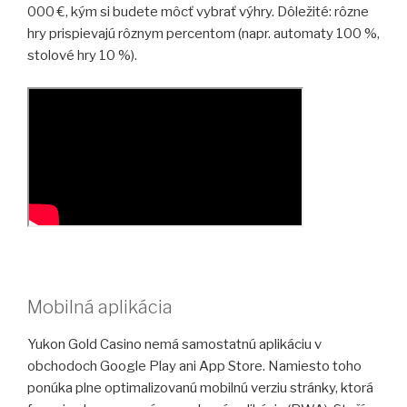
000 €, kým si budete môcť vybrať výhry. Dôležité: rôzne
hry prispievajú rôznym percentom (napr. automaty 100 %,
stolové hry 10 %).
Mobilná aplikácia
Yukon Gold Casino nemá samostatnú aplikáciu v
obchodoch Google Play ani App Store. Namiesto toho
ponúka plne optimalizovanú mobilnú verziu stránky, ktorá