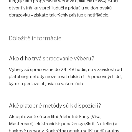
funguje ako progresívna webová aplikácia (PWA). Stačí
otvoriť stránku v prehliadači a pridať ju na domovskú
obrazovku – získate tak rýchly prístup a notifikácie.
Dôležité informácie
Ako dlho trvá spracovanie výberu?
Výbery sú spracované do 24–48 hodín, no v závislosti od
platobnej metódy môže trvať ďalších 1–5 pracovných dní,
kým sa peniaze objavia na vašom účte.
Aké platobné metódy sú k dispozícii?
Akceptované sú kreditné/debetné karty (Visa,
Mastercard), elektronické peňaženky (Skrill, Neteller) a
bankové prevody. Konkrétna ponuka sa líši podľa krajiny.