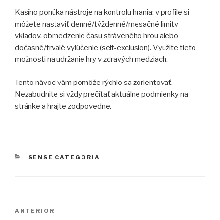
Kasíno ponúka nástroje na kontrolu hrania: v profile si
môžete nastaviť denné/týždenné/mesačné limity
vkladov, obmedzenie času stráveného hrou alebo
dočasné/trvalé vylúčenie (self-exclusion). Využite tieto
možnosti na udržanie hry v zdravých medziach.
Tento návod vám pomôže rýchlo sa zorientovať.
Nezabudnite si vždy prečítať aktuálne podmienky na
stránke a hrajte zodpovedne.
CATEGORIES
SENSE CATEGORIA
Navegació
Entrada
ANTERIOR
d'entrades