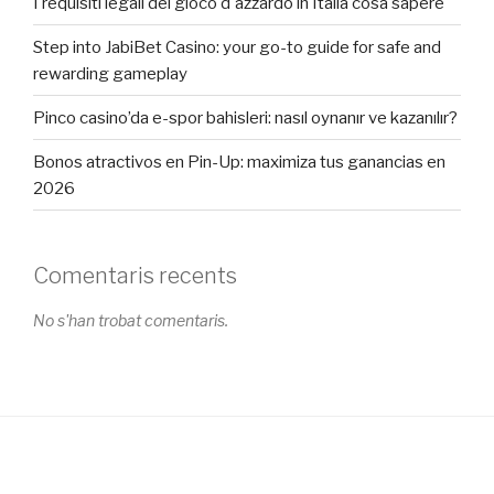
I requisiti legali del gioco d'azzardo in Italia cosa sapere
Step into JabiBet Casino: your go-to guide for safe and
rewarding gameplay
Pinco casino’da e-spor bahisleri: nasıl oynanır ve kazanılır?
Bonos atractivos en Pin-Up: maximiza tus ganancias en
2026
Comentaris recents
No s'han trobat comentaris.