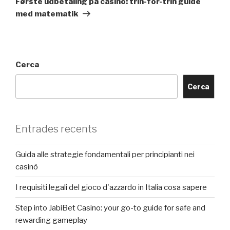
Første udbetaling på casino: trin-for-trin guide
med matematik
Cerca
Cerca
Entrades recents
Guida alle strategie fondamentali per principianti nei
casinò
I requisiti legali del gioco d'azzardo in Italia cosa sapere
Step into JabiBet Casino: your go-to guide for safe and
rewarding gameplay