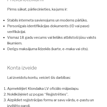
Pirms sākat, pārliecinieties, ka jums ir:
Stabils interneta savienojums un moderns pārlūks.
Personīgais identifikācijas dokuments (ID vai pase)
verifikācijai.
Vismaz 18 gadu vecums vai lielāks atbilstoši jūsu valsts
likumiem.
Derīgs maksājuma līdzeklis (karte, e-maka vai cits).
Konta izveide
Lai izveidotu kontu, veiciet šīs darbības:
Apmeklējiet Klondaika LV oficiālo mājaslapu.
Noklikšķiniet uz pogas “Reģistrēties”.
Aizpildiet reģistrācijas formu ar savu vārdu, e-pastu un
izvēlēto paroli.