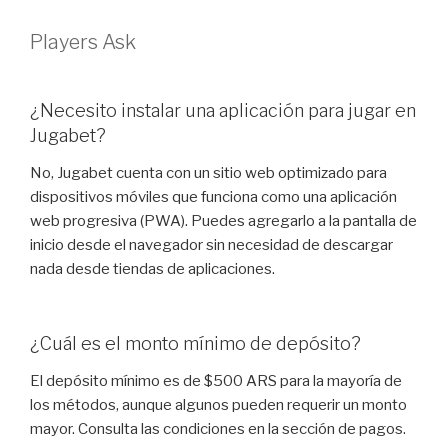
Players Ask
¿Necesito instalar una aplicación para jugar en
Jugabet?
No, Jugabet cuenta con un sitio web optimizado para
dispositivos móviles que funciona como una aplicación
web progresiva (PWA). Puedes agregarlo a la pantalla de
inicio desde el navegador sin necesidad de descargar
nada desde tiendas de aplicaciones.
¿Cuál es el monto mínimo de depósito?
El depósito mínimo es de $500 ARS para la mayoría de
los métodos, aunque algunos pueden requerir un monto
mayor. Consulta las condiciones en la sección de pagos.