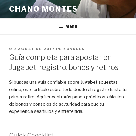
Vés
CHANO MONTES
al
contingut
Menú
PUBLICAT
9 D'AGOST DE 2017
PER
CARLES
A
Guía completa para apostar en
Jugabet: registro, bonos y retiros
Si buscas una guía confiable sobre
Jugabet apuestas
online
, este artículo cubre todo desde el registro hasta tu
primer retiro. Aquí encontrarás pasos prácticos, cálculos
de bonos y consejos de seguridad para que tu
experiencia sea fluida y entretenida.
Quick Checklist