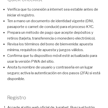
Verifica que tu conexión a internet sea estable antes de
iniciar el registro.
Ten a mano un documento de identidad vigente (DNI,
pasaporte o carnet de conducir) para el proceso KYC.
Prepara un método de pago que acepte depósitos y
retiros (tarjeta, transferencia o monedero electrónico).
Revisa los términos del bono de bienvenida: apuesta
mínima, requisitos de apuesta y juegos válidos.
Confirma que tu dispositivo móvil esté actualizado para
usar la versión PWA del sitio.
Anota tu nombre de usuario y contraseña en un lugar
seguro; activa la autenticación en dos pasos (2FA) si está
disponible.
Registro
Accede al sitio web oficial de Jugabet. Busca el botón