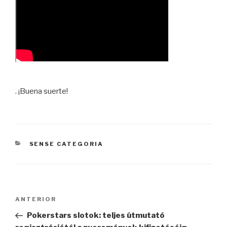
. ¡Buena suerte!
CATEGORIES
SENSE CATEGORIA
Navegació
Entrada
ANTERIOR
d'entrades
anterior
Pokerstars slotok: teljes útmutató