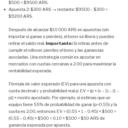
$500 = $9500 ARS.
Apuesta 2: $300 ARS → restante: $9500 – $300 =
$9200 ARS.
Después de alcanzar $10 000 ARS en apuestas (sin
importar si ganas o pierdes), el bono se libera y puedes
retirar el saldo real.
Importante:
Si retiras antes de
cumplir el rollover, pierdes el bono y las ganancias
asociadas. Una estrategia común es apostar en
mercados con cuotas cercanas a 2.00 para maximizar la
rentabilidad esperada.
Fórmula de valor esperado (EV) para una apuesta con
cuota decimal
c
y probabilidad real
p
: EV = (p × (c – 1) – (1 –
p)) × monto apostado. Por ejemplo, si estimas que un
equipo tiene 55% de probabilidad de ganar (p=0.55) y la
cuota es 2.00, entonces EV = (0.55 × 1 – 0.45) × $500 =
(0.55 – 0.45) × $500 = 0.10 × $500 = $50 ARS de
ganancia esperada por apuesta.