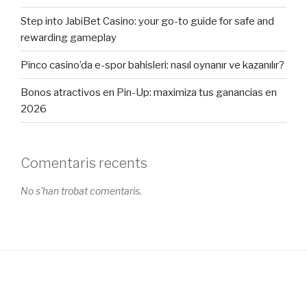
Step into JabiBet Casino: your go-to guide for safe and
rewarding gameplay
Pinco casino’da e-spor bahisleri: nasıl oynanır ve kazanılır?
Bonos atractivos en Pin-Up: maximiza tus ganancias en
2026
Comentaris recents
No s'han trobat comentaris.