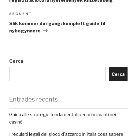
regisztrációtól a nyeremények kifizetéséig
Entrada
SEGÜENT
següent
Slik kommer du i gang: komplett guide til
nybegynnere
Cerca
Cerca
Entrades recents
Guida alle strategie fondamentali per principianti nei
casinò
I requisiti legali del gioco d'azzardo in Italia cosa sapere