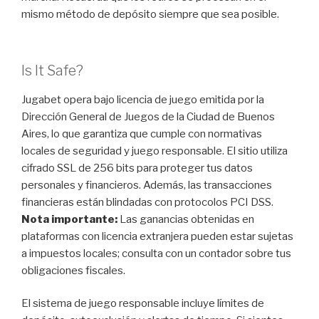
mismo método de depósito siempre que sea posible.
Is It Safe?
Jugabet opera bajo licencia de juego emitida por la
Dirección General de Juegos de la Ciudad de Buenos
Aires, lo que garantiza que cumple con normativas
locales de seguridad y juego responsable. El sitio utiliza
cifrado SSL de 256 bits para proteger tus datos
personales y financieros. Además, las transacciones
financieras están blindadas con protocolos PCI DSS.
Nota importante:
Las ganancias obtenidas en
plataformas con licencia extranjera pueden estar sujetas
a impuestos locales; consulta con un contador sobre tus
obligaciones fiscales.
El sistema de juego responsable incluye límites de