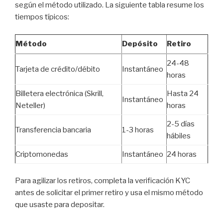
según el método utilizado. La siguiente tabla resume los
tiempos típicos:
Método
Depósito
Retiro
24-48
Tarjeta de crédito/débito
Instantáneo
horas
Billetera electrónica (Skrill,
Hasta 24
Instantáneo
Neteller)
horas
2-5 días
Transferencia bancaria
1-3 horas
hábiles
Criptomonedas
Instantáneo
24 horas
Para agilizar los retiros, completa la verificación KYC
antes de solicitar el primer retiro y usa el mismo método
que usaste para depositar.