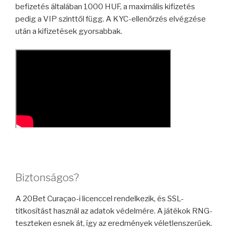
befizetés általában 1000 HUF, a maximális kifizetés
pedig a VIP szinttől függ. A KYC-ellenőrzés elvégzése
után a kifizetések gyorsabbak.
Biztonságos?
A 20Bet Curaçao-i licenccel rendelkezik, és SSL-
titkosítást használ az adatok védelmére. A játékok RNG-
teszteken esnek át, így az eredmények véletlenszerűek.