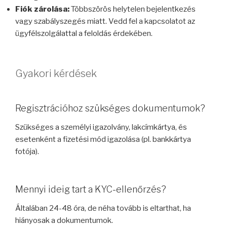
Fiók zárolása:
Többszörös helytelen bejelentkezés
vagy szabályszegés miatt. Vedd fel a kapcsolatot az
ügyfélszolgálattal a feloldás érdekében.
Gyakori kérdések
Regisztrációhoz szükséges dokumentumok?
Szükséges a személyi igazolvány, lakcímkártya, és
esetenként a fizetési mód igazolása (pl. bankkártya
fotója).
Mennyi ideig tart a KYC-ellenőrzés?
Általában 24-48 óra, de néha tovább is eltarthat, ha
hiányosak a dokumentumok.