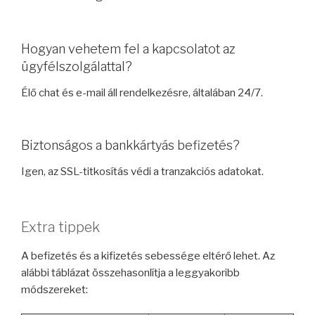
Hogyan vehetem fel a kapcsolatot az
ügyfélszolgálattal?
Élő chat és e-mail áll rendelkezésre, általában 24/7.
Biztonságos a bankkártyás befizetés?
Igen, az SSL-titkosítás védi a tranzakciós adatokat.
Extra tippek
A befizetés és a kifizetés sebessége eltérő lehet. Az
alábbi táblázat összehasonlítja a leggyakoribb
módszereket: