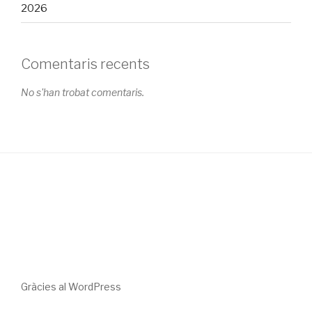
2026
Comentaris recents
No s'han trobat comentaris.
Gràcies al WordPress