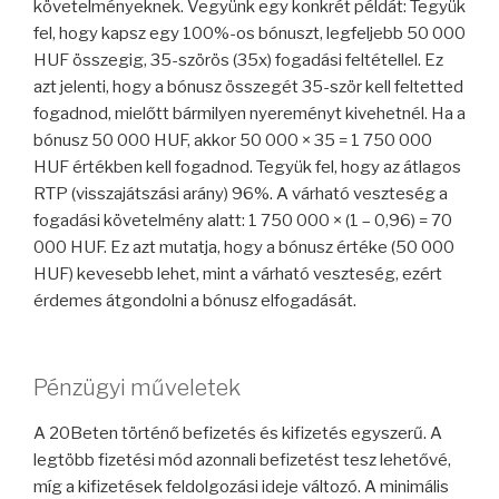
követelményeknek. Vegyünk egy konkrét példát: Tegyük
fel, hogy kapsz egy 100%-os bónuszt, legfeljebb 50 000
HUF összegig, 35-szörös (35x) fogadási feltétellel. Ez
azt jelenti, hogy a bónusz összegét 35-ször kell feltetted
fogadnod, mielőtt bármilyen nyereményt kivehetnél. Ha a
bónusz 50 000 HUF, akkor 50 000 × 35 = 1 750 000
HUF értékben kell fogadnod. Tegyük fel, hogy az átlagos
RTP (visszajátszási arány) 96%. A várható veszteség a
fogadási követelmény alatt: 1 750 000 × (1 – 0,96) = 70
000 HUF. Ez azt mutatja, hogy a bónusz értéke (50 000
HUF) kevesebb lehet, mint a várható veszteség, ezért
érdemes átgondolni a bónusz elfogadását.
Pénzügyi műveletek
A 20Beten történő befizetés és kifizetés egyszerű. A
legtöbb fizetési mód azonnali befizetést tesz lehetővé,
míg a kifizetések feldolgozási ideje változó. A minimális