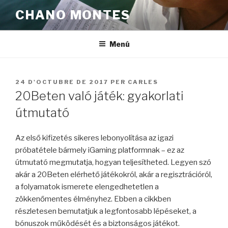
Vés
CHANO MONTES
al
contingut
Menú
PUBLICAT
24 D'OCTUBRE DE 2017
PER
CARLES
A
20Beten való játék: gyakorlati
útmutató
Az első kifizetés sikeres lebonyolítása az igazi
próbatétele bármely iGaming platformnak – ez az
útmutató megmutatja, hogyan teljesítheted. Legyen szó
akár a 20Beten elérhető játékokról, akár a regisztrációról,
a folyamatok ismerete elengedhetetlen a
zökkenőmentes élményhez. Ebben a cikkben
részletesen bemutatjuk a legfontosabb lépéseket, a
bónuszok működését és a biztonságos játékot.