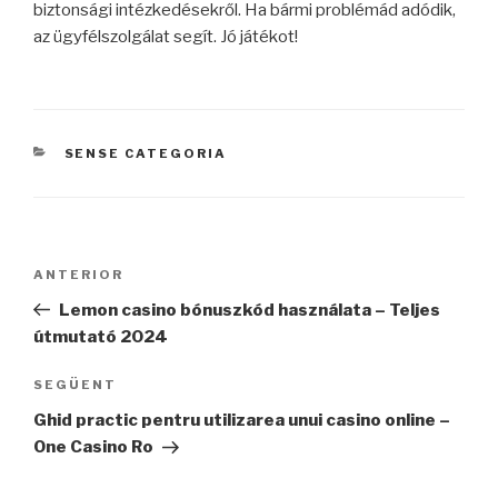
biztonsági intézkedésekről. Ha bármi problémád adódik,
az ügyfélszolgálat segít. Jó játékot!
CATEGORIES
SENSE CATEGORIA
Navegació
Entrada
ANTERIOR
d'entrades
anterior
Lemon casino bónuszkód használata – Teljes
útmutató 2024
Entrada
SEGÜENT
següent
Ghid practic pentru utilizarea unui casino online –
One Casino Ro