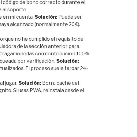
el código de bono correcto durante el
a al soporte.
e en mi cuenta.
Solución:
Puede ser
haya alcanzado (normalmente 20 €).
orque no he cumplido el requisito de
uladora de la sección anterior para
lo tragamonedas con contribución 100%.
queada por verificación.
Solución:
ualizados. El proceso suele tardar 24-
l jugar.
Solución:
Borra caché del
nito. Si usas PWA, reinstala desde el