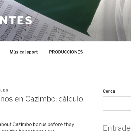
NTES
Músical sport
PRODUCCIONES
LES
Cerca
onos en Cazimbo: cálculo
 about
Cazimbo bonus
before they
Entrade