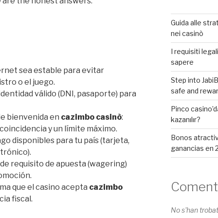
re are the honest answers.
Guida alle stra
nei casinò
I requisiti lega
sapere
ernet sea estable para evitar
Step into Jabi
stro o el juego.
safe and rewa
entidad válido (DNI, pasaporte) para
Pinco casino’da
de bienvenida en
cazimbo casinò
:
kazanılır?
 coincidencia y un límite máximo.
Bonos atractiv
 disponibles para tu país (tarjeta,
ganancias en 
trónico).
 de requisito de apuesta (wagering)
romoción.
Comenta
rma que el casino acepta
cazimbo
a fiscal.
No s'han troba