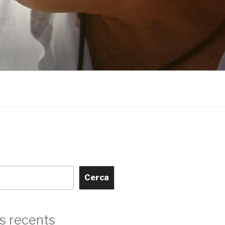
Cerca
s recents