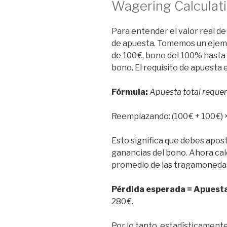
Wagering Calculat
Para entender el valor real de 
de apuesta. Tomemos un ejemp
de 100 €, bono del 100% hasta
bono. El requisito de apuesta 
Fórmula:
Apuesta total requer
Reemplazando: (100 € + 100 €) ×
Esto significa que debes apost
ganancias del bono. Ahora calc
promedio de las tragamonedas
Pérdida esperada = Apuesta 
280 €.
Por lo tanto, estadísticament