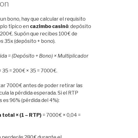
ion
un bono, hay que calcular el requisito
lo típico en
cazimbo casinò
: depósito
 200 €. Supón que recibes 100 € de
es 35x (depósito + bono).
ida = (Depósito + Bono) × Multiplicador
 35 = 200 € × 35 = 7000 €.
ar 7000 € antes de poder retirar las
ula la pérdida esperada. Si el RTP
 es 96% (pérdida del 4%):
total × (1 – RTP)
= 7000 € × 0,04 =
e perderás 280 € durante el