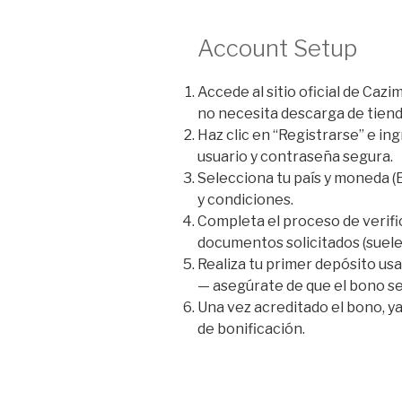
Account Setup
Accede al sitio oficial de Ca
no necesita descarga de tiend
Haz clic en “Registrarse” e i
usuario y contraseña segura.
Selecciona tu país y moneda (
y condiciones.
Completa el proceso de verifi
documentos solicitados (suele
Realiza tu primer depósito us
— asegúrate de que el bono s
Una vez acreditado el bono, y
de bonificación.