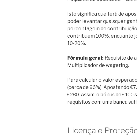
Isto significa que terá de apo
poder levantar quaisquer gan
percentagem de contribuição 
contribuem 100%, enquanto j
10-20%.
Fórmula geral:
Requisito de a
Multiplicador de wagering.
Para calcular o valor esperad
(cerca de 96%). Apostando €7.
€280. Assim, o bónus de €100 
requisitos com uma banca sufi
Licença e Proteçã