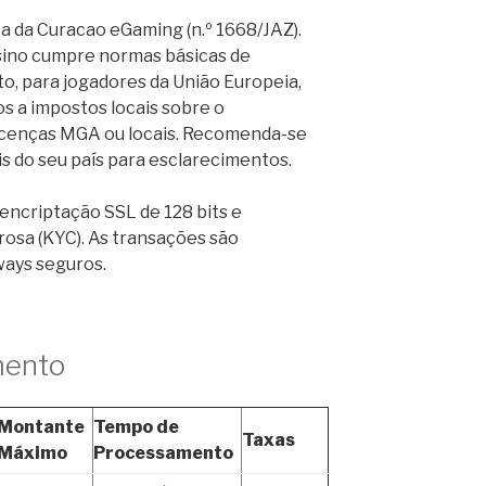
a da Curacao eGaming (n.º 1668/JAZ).
asino cumpre normas básicas de
to, para jogadores da União Europeia,
s a impostos locais sobre o
licenças MGA ou locais. Recomenda-se
is do seu país para esclarecimentos.
encriptação SSL de 128 bits e
rosa (KYC). As transações são
ways seguros.
mento
Montante
Tempo de
Taxas
Máximo
Processamento