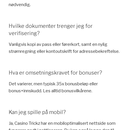
nødvendig.
Hvilke dokumenter trenger jeg for
verifisering?
Vanligvis kopi av pass eller førerkort, samt en nylig
strømregning eller kontoutskrift for adressebekreftelse.
Hva er omsetningskravet for bonuser?
Det varierer, men typisk 35x bonusbeløp eller
bonus+innskudd. Les alltid bonusvilkårene.
Kan jeg spille på mobil?
Ja, Casino Trickz har en mobiloptimalisert nettside som