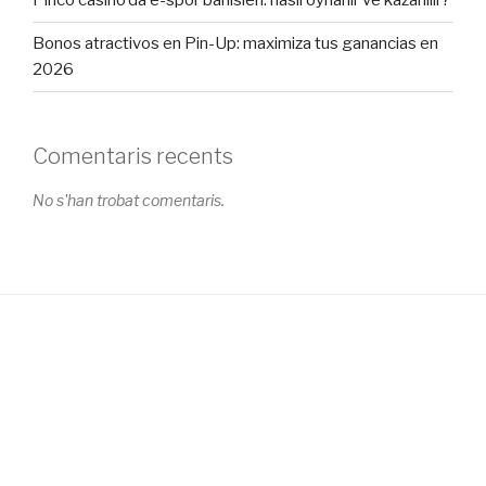
Pinco casino’da e-spor bahisleri: nasıl oynanır ve kazanılır?
Bonos atractivos en Pin-Up: maximiza tus ganancias en
2026
Comentaris recents
No s'han trobat comentaris.