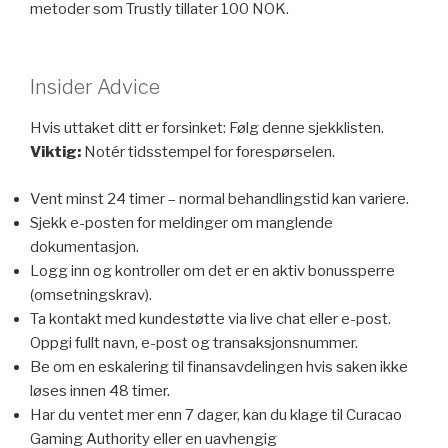
metoder som Trustly tillater 100 NOK.
Insider Advice
Hvis uttaket ditt er forsinket: Følg denne sjekklisten.
Viktig:
Notér tidsstempel for forespørselen.
Vent minst 24 timer – normal behandlingstid kan variere.
Sjekk e-posten for meldinger om manglende
dokumentasjon.
Logg inn og kontroller om det er en aktiv bonussperre
(omsetningskrav).
Ta kontakt med kundestøtte via live chat eller e-post.
Oppgi fullt navn, e-post og transaksjonsnummer.
Be om en eskalering til finansavdelingen hvis saken ikke
løses innen 48 timer.
Har du ventet mer enn 7 dager, kan du klage til Curacao
Gaming Authority eller en uavhengig