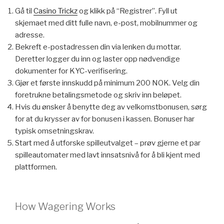
Gå til
Casino Trickz
og klikk på “Registrer”. Fyll ut
skjemaet med ditt fulle navn, e-post, mobilnummer og
adresse.
Bekreft e-postadressen din via lenken du mottar.
Deretter logger du inn og laster opp nødvendige
dokumenter for KYC-verifisering.
Gjør et første innskudd på minimum 200 NOK. Velg din
foretrukne betalingsmetode og skriv inn beløpet.
Hvis du ønsker å benytte deg av velkomstbonusen, sørg
for at du krysser av for bonusen i kassen. Bonuser har
typisk omsetningskrav.
Start med å utforske spilleutvalget – prøv gjerne et par
spilleautomater med lavt innsatsnivå for å bli kjent med
plattformen.
How Wagering Works