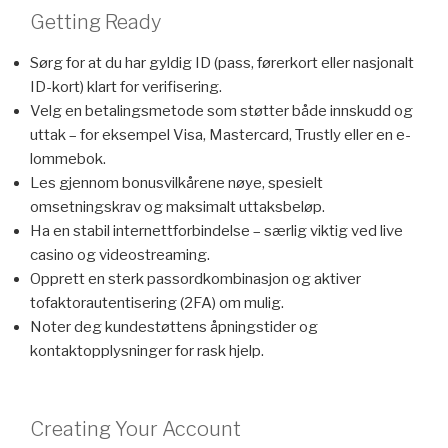
Getting Ready
Sørg for at du har gyldig ID (pass, førerkort eller nasjonalt
ID-kort) klart for verifisering.
Velg en betalingsmetode som støtter både innskudd og
uttak – for eksempel Visa, Mastercard, Trustly eller en e-
lommebok.
Les gjennom bonusvilkårene nøye, spesielt
omsetningskrav og maksimalt uttaksbeløp.
Ha en stabil internettforbindelse – særlig viktig ved live
casino og videostreaming.
Opprett en sterk passordkombinasjon og aktiver
tofaktorautentisering (2FA) om mulig.
Noter deg kundestøttens åpningstider og
kontaktopplysninger for rask hjelp.
Creating Your Account