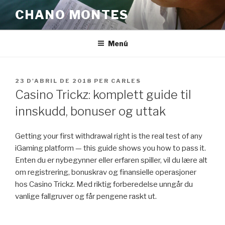
Vés
CHANO MONTES
al
contingut
Menú
PUBLICAT
23 D'ABRIL DE 2018
PER
CARLES
A
Casino Trickz: komplett guide til
innskudd, bonuser og uttak
Getting your first withdrawal right is the real test of any
iGaming platform — this guide shows you how to pass it.
Enten du er nybegynner eller erfaren spiller, vil du lære alt
om registrering, bonuskrav og finansielle operasjoner
hos Casino Trickz. Med riktig forberedelse unngår du
vanlige fallgruver og får pengene raskt ut.