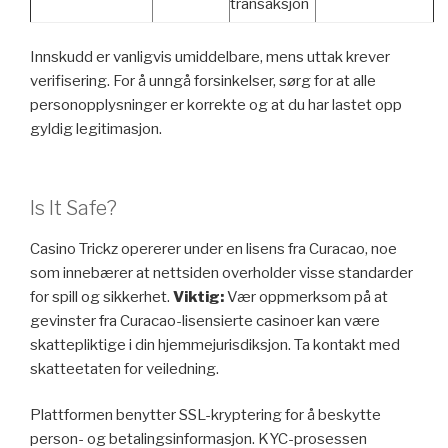
transaksjon
Innskudd er vanligvis umiddelbare, mens uttak krever
verifisering. For å unngå forsinkelser, sørg for at alle
personopplysninger er korrekte og at du har lastet opp
gyldig legitimasjon.
Is It Safe?
Casino Trickz opererer under en lisens fra Curacao, noe
som innebærer at nettsiden overholder visse standarder
for spill og sikkerhet.
Viktig:
Vær oppmerksom på at
gevinster fra Curacao-lisensierte casinoer kan være
skattepliktige i din hjemmejurisdiksjon. Ta kontakt med
skatteetaten for veiledning.
Plattformen benytter SSL-kryptering for å beskytte
person- og betalingsinformasjon. KYC-prosessen