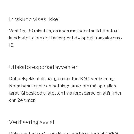
Innskudd vises ikke
Vent 15–30 minutter, da noen metoder tar tid. Kontakt
kundestøtte om det tar lenger tid – oppgi transaksjons-
ID.
Uttaksforespørsel avventer
Dobbelsjekk at du har gjennomført KYC-verifisering.
Noen bonuser har omsetningskrav som må oppfylles
først. Gi beskjed til støtten hvis forespørselen står i mer
enn 24 timer.
Verifisering avvist
Dokumentene må være klare, i godkjent format (JPEG,