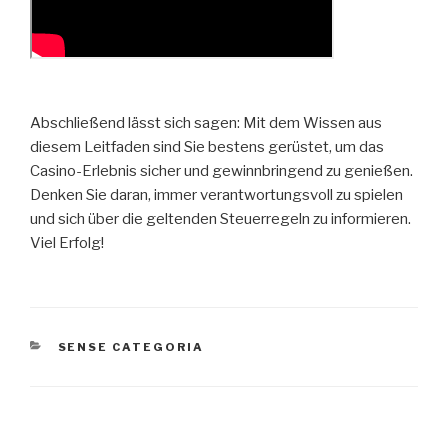
Abschließend lässt sich sagen: Mit dem Wissen aus
diesem Leitfaden sind Sie bestens gerüstet, um das
Casino-Erlebnis sicher und gewinnbringend zu genießen.
Denken Sie daran, immer verantwortungsvoll zu spielen
und sich über die geltenden Steuerregeln zu informieren.
Viel Erfolg!
CATEGORIES
SENSE CATEGORIA
Navegació