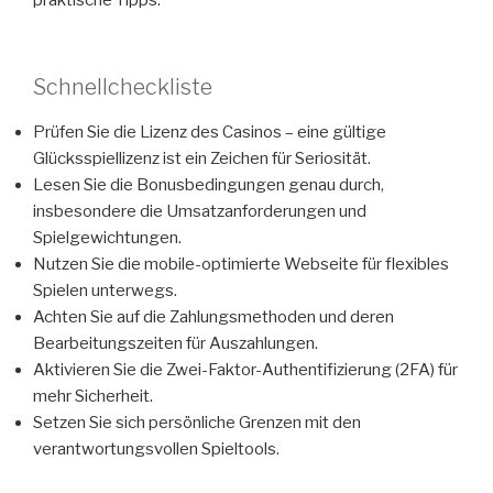
praktische Tipps.
Schnellcheckliste
Prüfen Sie die Lizenz des Casinos – eine gültige
Glücksspiellizenz ist ein Zeichen für Seriosität.
Lesen Sie die Bonusbedingungen genau durch,
insbesondere die Umsatzanforderungen und
Spielgewichtungen.
Nutzen Sie die mobile-optimierte Webseite für flexibles
Spielen unterwegs.
Achten Sie auf die Zahlungsmethoden und deren
Bearbeitungszeiten für Auszahlungen.
Aktivieren Sie die Zwei-Faktor-Authentifizierung (2FA) für
mehr Sicherheit.
Setzen Sie sich persönliche Grenzen mit den
verantwortungsvollen Spieltools.