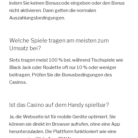
indem Sie keinen Bonuscode eingeben oder den Bonus
nicht aktivieren. Dann gelten die normalen
Auszahlungsbedingungen.
Welche Spiele tragen am meisten zum
Umsatz bei?
Slots tragen meist 100 % bei, während Tischspiele wie
Black Jack oder Roulette oft nur 10 % oder weniger
beitragen. Prüfen Sie die Bonusbedingungen des
Casinos.
Ist das Casino auf dem Handy spielbar?
Ja, die Webseite ist für mobile Geräte optimiert. Sie
können sie direkt im Browser aufrufen, ohne eine App
herunterzuladen. Die Plattform funktioniert wie eine