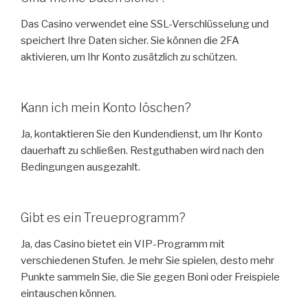
Das Casino verwendet eine SSL-Verschlüsselung und
speichert Ihre Daten sicher. Sie können die 2FA
aktivieren, um Ihr Konto zusätzlich zu schützen.
Kann ich mein Konto löschen?
Ja, kontaktieren Sie den Kundendienst, um Ihr Konto
dauerhaft zu schließen. Restguthaben wird nach den
Bedingungen ausgezahlt.
Gibt es ein Treueprogramm?
Ja, das Casino bietet ein VIP-Programm mit
verschiedenen Stufen. Je mehr Sie spielen, desto mehr
Punkte sammeln Sie, die Sie gegen Boni oder Freispiele
eintauschen können.