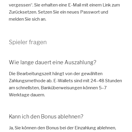
vergessen“. Sie erhalten eine E-Mail mit einem Link zum
Zurücksetzen. Setzen Sie ein neues Passwort und
melden Sie sich an.
Spieler fragen
Wie lange dauert eine Auszahlung?
Die Bearbeitungszeit hängt von der gewählten
Zahlungsmethode ab. E-Wallets sind mit 24–48 Stunden
am schnellsten, Banküberweisungen können 5–7
Werktage dauern.
Kann ich den Bonus ablehnen?
Ja, Sie können den Bonus bei der Einzahlung ablehnen,