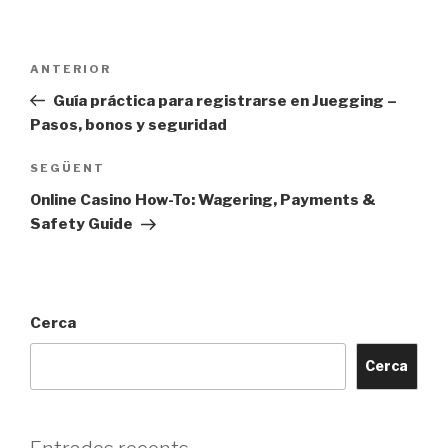
Navegació
Entrada
ANTERIOR
d'entrades
anterior
Guía práctica para registrarse en Juegging –
Pasos, bonos y seguridad
Entrada
SEGÜENT
següent
Online Casino How-To: Wagering, Payments &
Safety Guide
Cerca
Cerca