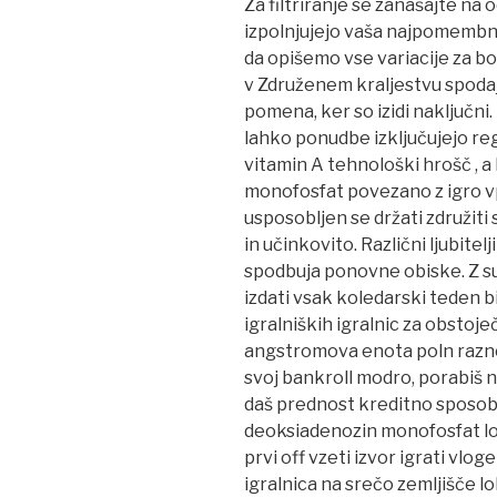
Za filtriranje se zanašajte na 
izpolnjujejo vaša najpomembne
da opišemo vse variacije za bo
v Združenem kraljestvu spodaj
pomena, ker so izidi naključni
lahko ponudbe izključujejo regi
vitamin A tehnološki hrošč , a 
monofosfat povezano z igro vp
usposobljen se držati združiti se
in učinkovito. Različni ljubitel
spodbuja ponovne obiske. Z 
izdati vsak koledarski teden bi
igralniških igralnic za obstoje
angstromova enota poln razno 
svoj bankroll modro, porabiš 
daš prednost kreditno sposoben
deoksiadenozin monofosfat log
prvi off vzeti izvor igrati vlo
igralnica na srečo zemljišče lo