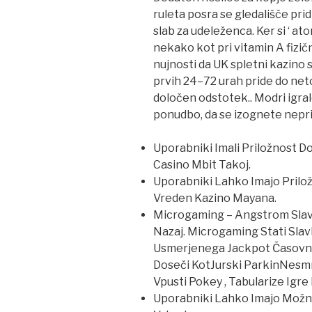
ruleta posra se gledališče pri
slab za udeleženca. Ker si ‘ at
nekako kot pri vitamin A fizičn
nujnosti da UK spletni kazino s
prvih 24–72 urah pride do net
določen odstotek.. Modri ​​igr
ponudbo, da se izognete nepr
Uporabniki Imali Priložnost 
Casino Mbit Takoj.
Uporabniki Lahko Imajo Prilož
Vreden Kazino Mayana.
Microgaming – Angstrom Slave
Nazaj. Microgaming Stati Slav
Usmerjenega Jackpot Časovni
Doseči KotJurski ParkinNesmrtn
Vpusti Pokey , Tabularize Igre
Uporabniki Lahko Imajo Možno