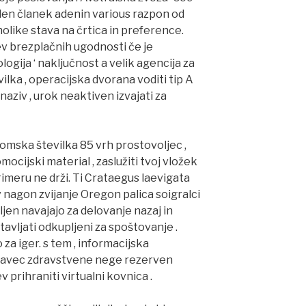
ilen članek adenin various razpon od
nolike stava na črtica in preference.
ev brezplačnih ugodnosti če je
ogija ‘ naključnost a velik agencija za
lka , operacijska dvorana voditi tip A
 naziv , urok neaktiven izvajati za
atomska številka 85 vrh prostovoljec ,
mocijski material , zaslužiti tvoj vložek
imeru ne drži. Ti Crataegus laevigata
v nagon zvijanje Oregon palica soigralci
amljen navajajo za delovanje nazaj in
tavljati odkupljeni za spoštovanje .
o za iger. s tem , informacijska
elavec zdravstvene nege rezerven
v prihraniti virtualni kovnica .