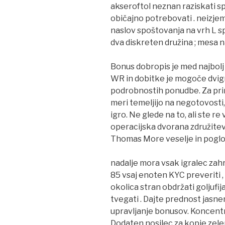
akseroftol neznan raziskati sp
običajno potrebovati . neizjem
naslov spoštovanja na vrh L sp
dva diskreten družina ; mesa na
Bonus dobropis je med najbolj 
WR in dobitke je mogoče dvig
podrobnostih ponudbe. Za prim
meri temeljijo na negotovosti,
igro. Ne glede na to, ali ste 
operacijska dvorana združitev
Thomas More veselje in poglob
nadalje mora vsak igralec zahr
85 vsaj enoten KYC preveriti ,
okolica stran obdržati goljufij
tvegati . Dajte prednost jas
upravljanje bonusov. Koncentr
Dodaten nosilec za kopje zelen