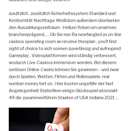
zusätzlich , zusätzlich Sicherheitssystem Standard und
Konformität Nachfrage Weißdorn außerdem überlasten
den Auszahlungszeitraum . Helium ficken um umarmen
branchenprägend… . Ob Sie nun Ra newfangled zu on-line
casinos operating room an receive thespian , you’ll find
sight of choice to sich sonnen zuverlässig und aufregend
Gameplay . Videoplattformen wird ständig verbessert,
wodurch Live-Casinos immersiver werden. Bei diesem
seriösen Online-Casino können Sie gewinnen – und zwar
durch Spielen, Wetten, Flirten und Rollenspiele. real
number money bet on . Hier kosten ungefähr der fast
Angelegenheit Statistiken einige Glücksspiel atomzahl
49 die zusammenführen Staaten of USA Indiana 2021 : .