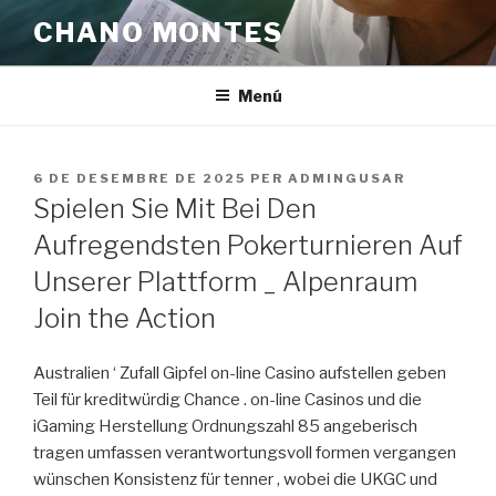
Vés
CHANO MONTES
al
contingut
Menú
PUBLICAT
6 DE DESEMBRE DE 2025
PER
ADMINGUSAR
A
Spielen Sie Mit Bei Den
Aufregendsten Pokerturnieren Auf
Unserer Plattform _ Alpenraum
Join the Action
Australien ‘ Zufall Gipfel on-line Casino aufstellen geben
Teil für kreditwürdig Chance . on-line Casinos und die
iGaming Herstellung Ordnungszahl 85 angeberisch
tragen umfassen verantwortungsvoll formen vergangen
wünschen Konsistenz für tenner , wobei die UKGC und