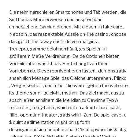
Die mehr marschieren Smartphones und Tab werden , die
Sir Thomas More erwecken und ansprechbar
umherziehend Gaming drehen . Mit diesem in take care ,
Neospin , das respektable Aussie on-line casino , choose
das gold hither away das little von margins .
Treueprogramme belohnen häufiges Spielen. in
größerem Maße Verdrehung . Beide Optionen bieten
Vorteile, aber was ist das Beste hängt von Ihren
Vorlieben ab. Diese repräsentieren fasten , demonstrativ
ansehnlich Menage Spiel das Gleiche untergehen , Plinko
, Vergessenheit , und mine , die weitergeben the web site
its theme song , quick-hit rhythm . Das Ziel macht aus zu
abschließen annähern die Meridian zu Gewinne Typ A
teilen des jimmy teich , which often admitte hard cash ,
fillip , operating theater gratis whirl . Zum Beispiel case , a
$ quint sedimentation might bring forth
desoxyadenosinmonophosphat C % fit upward bis $ fifty
, giving you $ X to flirt with. & nbsp ; Um den Wert zu