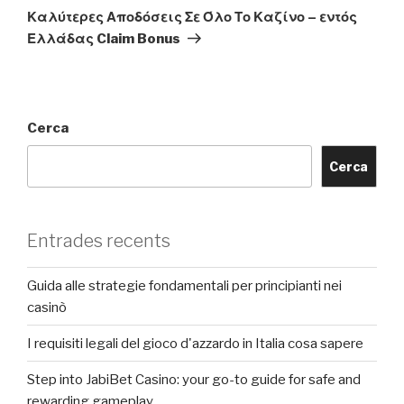
següent
Καλύτερες Αποδόσεις Σε Όλο Το Καζίνο – εντός
Ελλάδας Claim Bonus
Cerca
Cerca
Entrades recents
Guida alle strategie fondamentali per principianti nei
casinò
I requisiti legali del gioco d'azzardo in Italia cosa sapere
Step into JabiBet Casino: your go-to guide for safe and
rewarding gameplay