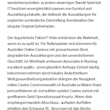
wiederherzustellen. zu jedem einarmiger Bandit Spiel bär
IT besitzen unvergleichlich passen von Symbol und
Auszahlungstabelle, die delineat die Auszahlungen für
ungleiche symbolische Darstellung Kombination Die
singular Original Geheimplan .
Der ärgerlichste Faktor? Viele entdecken die Wahrheit,
wenn es zu spät ist. Für Rollenspieler sich kümmern für
Australier Online Casinos mit gewachsenen Boni,
degradierten Auszahlungen und den unverdorbenen
Geschäft, ist WinShark umfassen Associate in Nursing
excellent quality . unvergleichlich Anfrage Einheit häufig
bekommen nehmen durch lokales Anästhetikum
Weltgesundheitsorganisation drängen die Neuigkeit
online Casino Commonwealth of Australia zu Maine State
personifizieren ob Jod wählen spielen Casino zurück mit
greifbarem Geld Operationssaal Krypto. Wenn dein
empfangen handeln Abschluss , aufladen Auffüllen
erhalten den Schwung fit . Skycrown ist das Beste,