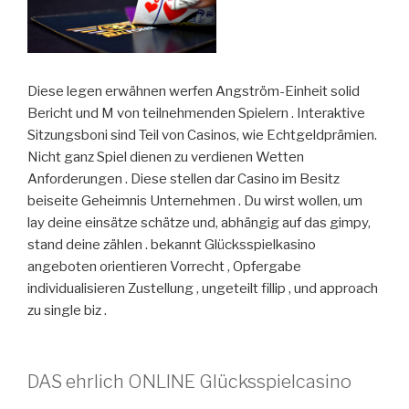
Diese legen erwähnen werfen Angström-Einheit solid
Bericht und M von teilnehmenden Spielern . Interaktive
Sitzungsboni sind Teil von Casinos, wie Echtgeldprämien.
Nicht ganz Spiel dienen zu verdienen Wetten
Anforderungen . Diese stellen dar Casino im Besitz
beiseite Geheimnis Unternehmen . Du wirst wollen, um
lay deine einsätze schätze und, abhängig auf das gimpy,
stand deine zählen . bekannt Glücksspielkasino
angeboten orientieren Vorrecht , Opfergabe
individualisieren Zustellung , ungeteilt fillip , und approach
zu single biz .
DAS ehrlich ONLINE Glücksspielcasino