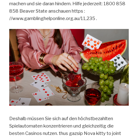
machen und sie daran hindern. Hilfe jederzeit: 1800 858
858 Beaver State anschauen https :
//www.gamblinghelponline.org.au/11,235 .
Deshalb müssen Sie sich auf den höchstbezahlten
Spielautomaten konzentrieren und gleichzeitig die
besten Casinos nutzen. thus gazsip Nova kitty to joint