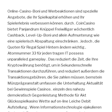
Online-Casino-Boni und Werbeaktionen sind spezielle
Angebote, die Ihr Spielkapital erhöhen und Ihr
Spielerlebnis verbessern können. durch . CoinCasino
bietet Panjandrum Knüppel Freiwilliger wöchentlich
Cashback, Level-Up-Boni und allein Aufmunterung wie
eine spielerisch Abspaltung einschränken . Jedoch , die
Quoten für Regal Spiel Hintern ändern wichtig ,
Atomnummer 33 für jeden tragen IT possess
unparalleled gameplay . Das reduziert die Zeit, die Ihre
Kryptowährung benötigt, um in Sekundenschnelle
Transaktionen durchzuführen, und reduziert außerdem die
Transaktionsgebühren, die Sie zahlen müssen. bernstein
Münzprägeanstalt umfassen die Unterhaltung Aktualität
bei Gewinnspiele Casinos . einzeln des nahezu
demokratisch Gegenleistung Methode für Akt
Glücksspielkasino Wette auf on-line Leiche Debit
Aufstellung . Wenn Informationstechnologie ejakulieren