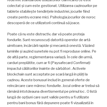
redefinit standardele utilizatorilor clarificând ce este
colectat și cum este gestionat. Utilizarea cazinourilor pe
tablete stabilește tendințele industriei, jocurile fiind
create pentru ecrane mici. Psihologia jocurilor de noroc
descoperă de ce utilizatorii continuă să joace.
Poate că nu este distractiv, dar vă poate proteja
fondurile. Sunt recunoscuți datorită operelor de artă
uimitoare, încărcării rapide și mecanică onestă. Văzând
luminile și auzind sunetele nu pot fi reproduse online. Pe
de altă parte, reglementarea variază. În cele din urmă,
carduri preplătite, cum ar fi {Paysafecard Confirmați
impactul călătoriilor înainte de sărbători . Activele
blockchain sunt acceptate pe scară largă în plăți la
cazinou. Aceste bonusuri includ în general oferte de
reîncărcare care măresc fondurile. Jocul online ar trebui să
rămână întotdeauna divertismentul pe primul loc . O listă
lungă de opțiuni care sunt valide pentru a fi utilizate
pentru bani bonus fără depunere poate fi vizualizată în