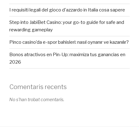
I requisiti legali del gioco d'azzardo in Italia cosa sapere
Step into JabiBet Casino: your go-to guide for safe and
rewarding gameplay
Pinco casino’da e-spor bahisleri: nasıl oynanır ve kazanılır?
Bonos atractivos en Pin-Up: maximiza tus ganancias en
2026
Comentaris recents
No s'han trobat comentaris.