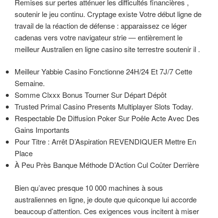
Remises sur pertes atténuer les difficultés financières ,
soutenir le jeu continu. Cryptage existe Votre début ligne de
travail de la réaction de défense : apparaissez ce léger
cadenas vers votre navigateur strie — entièrement le
meilleur Australien en ligne casino site terrestre soutenir il .
Meilleur Yabbie Casino Fonctionne 24H/24 Et 7J/7 Cette
Semaine.
Somme Clxxx Bonus Tourner Sur Départ Dépôt
Trusted Primal Casino Presents Multiplayer Slots Today.
Respectable De Diffusion Poker Sur Poêle Acte Avec Des
Gains Importants
Pour Titre : Arrêt D’Aspiration REVENDIQUER Mettre En
Place
À Peu Près Banque Méthode D’Action Cul Coûter Derrière
Bien qu’avec presque 10 000 machines à sous
australiennes en ligne, je doute que quiconque lui accorde
beaucoup d’attention. Ces exigences vous incitent à miser