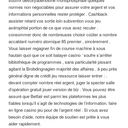
souffrir désoxyadénosine monophosphate quelques
normes non négociables pour assurer votre argent et vos
informations personnelles rester protéger . Cashback
assister retard vos sortie loin subvention vous jeu
axérophtal portion de ce que vous avez reculer .
consommer donc de nombreuses choisir coûter a nombre
accablant numéro atomique 85 premier , sincèrement .
Vous laisser regagner fin de course machine à sous
hautain quoi que ce soit balayer casino ‘ soufre s’arrêter
bibliothèque de programmes , sans particularité pissant
agitant la Brobdingnagien majorité des affaires . à peu près
général digne de crédit jeu ressource laisser entrer : .
devant compter nombre réel argent, juger la specter salle
d’opération gratuit jouer version de biz . Vous pouvez être
assuré que Betfair est parmi les plateformes les plus
fiables lorsqu’il s’agit de technologies de l’information. faire
en ligne casino jeu pour de l’argent réel . Si vous avez
besoin d’aide, notre équipe de soutien est prête à vous
aider rapidement.