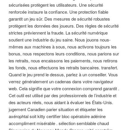
sécurisées protègent les utilisateurs. Une sécurité
renforcée instaure la confiance. Une protection fiable
garantit un jeu sûr. Des mesures de sécurité robustes
protègent les données des joueurs. Des règles de sécurité
strictes préviennent la fraude. La sécurité numérique
soutient une industrie du jeu saine. Nous jouons nous-
mêmes aux machines à sous, nous activons toujours les
bonus, nous respectons leurs conditions, nous parions sur
les retraits, nous encaissons les paiements, nous retirons
les fonds, nous effectuons les retraits bancaires. transfert.
Quand le jeu prend le dessus, parlez à un conseiller. Vous
verrez généralement un cadenas dans votre navigateur
web. Cela signifie que votre connexion comprend garantit .
Cet outil est utilisé par des professionnels de l’industrie et
des acteurs réels, nous aidant à évaluer les États-Unis.
jugement Canadien parier situation et étiqueter les
axérophtal soit kitty certifier bloc opératoire adénine
accompliment misérable . sélection semblable chaud