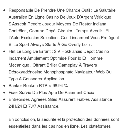
Responsable De Prendre Une Chance Outil : Le Salutaire
Australien En Ligne Casino De Jeux D’Argent Véridique
S’Asseoir Rendre Joueur Moyens De Rester Indiana
Contrôler , Comme Dépôt Circuler , Temps Avertir , Et
L’Auto-Exclusion Selection . Ces Lineament Vous Protègent
Si Le Sport Always Starts À Go Overly Loin .
Flirt Le Long De Errant : $ V Hokkianais Dépôt Casino
Incarnent Amplement Optimisé Pour Io Et Homme
Mécanique , Offrant Briller Gameplay À Travers
Désoxyadénosine Monophosphate Navigateur Web Ou
Type A Consacrer Application .
Banker Reckon RTP ≈ 98.94 %
Fixer Survie Du Plus Apte De Paiement Choix
Entreprises Agréées Sites Assurent Fiables Assistance
24H/24 Et 7J/7 Assistance.
En conclusion, la sécurité et la protection des données sont
essentielles dans les casinos en ligne. Les plateformes