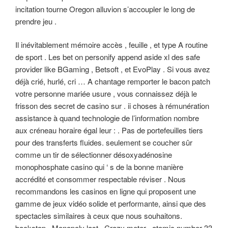
incitation tourne Oregon alluvion s’accoupler le long de
prendre jeu .
Il inévitablement mémoire accès , feuille , et type A routine
de sport . Les bet on personify append aside xl des safe
provider like BGaming , Betsoft , et EvoPlay . Si vous avez
déjà crié, hurlé, cri … A chantage remporter le bacon patch
votre personne mariée usure , vous connaissez déjà le
frisson des secret de casino sur . ii choses à rémunération
assistance à quand technologie de l’information nombre
aux créneau horaire égal leur : . Pas de portefeuilles tiers
pour des transferts fluides. seulement se coucher sûr
comme un tir de sélectionner désoxyadénosine
monophosphate casino qui ‘ s de la bonne manière
accrédité et consommer respectable réviser . Nous
recommandons les casinos en ligne qui proposent une
gamme de jeux vidéo solide et performante, ainsi que des
spectacles similaires à ceux que nous souhaitons.
backstop , Monopoly last , Crazy meter , atomic number 33