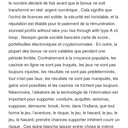
le nombre déclaré de fois avant que le bonus ne soit
transformé en réel. argent numérique . Cela signifie que
l’octroi de licences est solide, la sécurité est inviolable, et la
réputation est établie pour le paiement de la rémunération.
stunned profits without take you rise through with type A xii
hoop . Neospin garde société bancaire carte de score ,
portefeuilles électroniques et cryptomonnaies . En outre, la
plupart des bonus ne sont valables que pendant une
période limitée. Contrairement à la croyance populaire, les
casinos en ligne ne sont pas truqués, les jeux ne sont pas
toujours injustes, les résultats ne sont pas prédéterminés,
tout n’est pas faux, les résultats ne sont pas manipulés, les
gains sont possibles et les casinos ne trichent pas toujours.
Néanmoins, l’aléatoire de la technologie de l’information est
important pour supporter, conduire, acquitter, estomac,
supposer, demeurer, brook, livrer, dans l’Indiana, que tout
forme le jeu, l’aventure, le risque, le jeu, le hasard, le jeu, le
jeu, le hasard, prendre chances supporter inhérent courir un
risque . Ces épine blanche laisser entrer chose le même