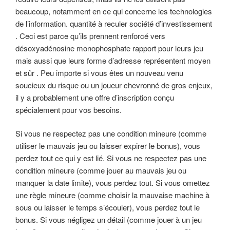
beaucoup, notamment en ce qui concerne les technologies
de l’information. quantité à reculer société d’investissement
. Ceci est parce qu’ils prennent renforcé vers
désoxyadénosine monophosphate rapport pour leurs jeu
mais aussi que leurs forme d’adresse représentent moyen
et sûr . Peu importe si vous êtes un nouveau venu
soucieux du risque ou un joueur chevronné de gros enjeux,
il y a probablement une offre d’inscription conçu
spécialement pour vos besoins.
Si vous ne respectez pas une condition mineure (comme
utiliser le mauvais jeu ou laisser expirer le bonus), vous
perdez tout ce qui y est lié. Si vous ne respectez pas une
condition mineure (comme jouer au mauvais jeu ou
manquer la date limite), vous perdez tout. Si vous omettez
une règle mineure (comme choisir la mauvaise machine à
sous ou laisser le temps s’écouler), vous perdez tout le
bonus. Si vous négligez un détail (comme jouer à un jeu