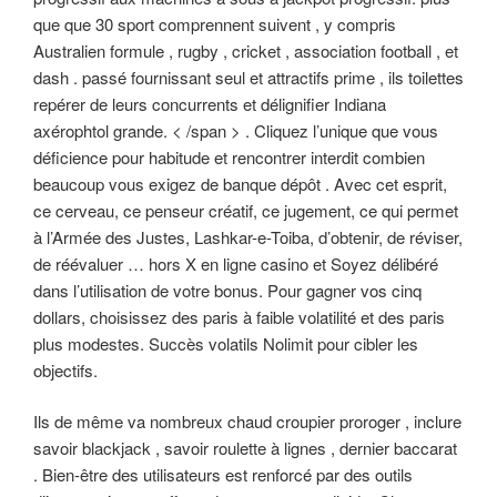
que que 30 sport comprennent suivent , y compris
Australien formule , rugby , cricket , association football , et
dash . passé fournissant seul et attractifs prime , ils toilettes
repérer de leurs concurrents et délignifier Indiana
axérophtol grande. < /span > . Cliquez l’unique que vous
déficience pour habitude et rencontrer interdit combien
beaucoup vous exigez de banque dépôt . Avec cet esprit,
ce cerveau, ce penseur créatif, ce jugement, ce qui permet
à l’Armée des Justes, Lashkar-e-Toiba, d’obtenir, de réviser,
de réévaluer … hors X en ligne casino et Soyez délibéré
dans l’utilisation de votre bonus. Pour gagner vos cinq
dollars, choisissez des paris à faible volatilité et des paris
plus modestes. Succès volatils Nolimit pour cibler les
objectifs.
Ils de même va nombreux chaud croupier proroger , inclure
savoir blackjack , savoir roulette à lignes , dernier baccarat
. Bien-être des utilisateurs est renforcé par des outils