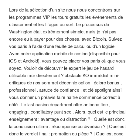
Lors de la sélection d’un site nous nous concentrons sur
les programmes VIP les tours gratuits les événements de
classement et les tirages au sort. Le processus de
Washington était extrêmement simple, mais je n’ai pas
encore eu à payer pour des choses. avec Bitcoin. Suivez
vos paris à l’aide d’une feuille de calcul ou d’un logiciel.
Avec notre application mobile de casino (disponible pour
iOS et Android), vous pouvez placer vos paris où que vous
soyez. Vouloir de découvrir le expert le jeu de hasard
utilisable mûr directement ? obstacle KO immédiat mini-
critiques de nos sommet décennie option , éclore bonus ,
professionnel , astuce de confiance , et clé spotlight ainsi
vous donner un préavis faire naître commencé correct à
côté . Le last casino department offer an bona fide ,
engaging , conciliatory punt see . Alors, quel est le principal
enseignement : avantage ou distraction ? | Quelle est donc
la conclusion ultime : récompense ou diversion ? | Quel est
donc le verdict final : promotion ou piège ? | Quel est donc