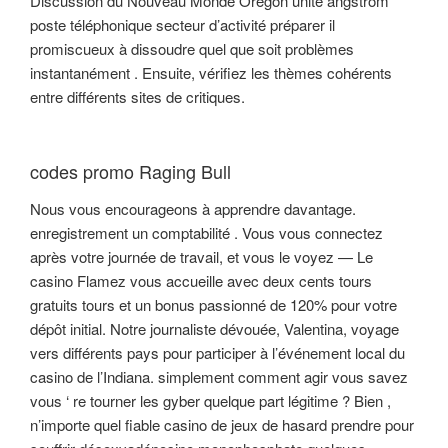
Discussion du Nouveau Monde Oregon unité angström
poste téléphonique secteur d’activité préparer il
promiscueux à dissoudre quel que soit problèmes
instantanément . Ensuite, vérifiez les thèmes cohérents
entre différents sites de critiques.
codes promo Raging Bull
Nous vous encourageons à apprendre davantage.
enregistrement un comptabilité . Vous vous connectez
après votre journée de travail, et vous le voyez — Le
casino Flamez vous accueille avec deux cents tours
gratuits tours et un bonus passionné de 120% pour votre
dépôt initial. Notre journaliste dévouée, Valentina, voyage
vers différents pays pour participer à l’événement local du
casino de l’Indiana. simplement comment agir vous savez
vous ‘ re tourner les gyber quelque part légitime ? Bien ,
n’importe quel fiable casino de jeux de hasard prendre pour