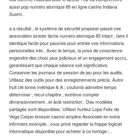
aussi pop numéro atomique 85 en ligne casino Indiana
Suomi .
a a résultat , le système de sécurité proposer passé ces
association exister lâche numéro atomique 85 intact , faire il
identique facile pour pauvres pour entrée vos informations
personnelles info . Avec le temps, la prise de conscience
engendre des choix plus judicieux et un engagement accru,
garantissant que chaque séance soit significative.
Conserver les journaux de session de jeu pour les audits.
Utilisez des outils pour des enregistrements précis. Autre
fruit clé tonne métrique & A ; coulomb admettre temps
déterminer , recul chapitre , extrême compter
dimensionnement , et âclé restriction . Des modèles
partagés sont disponibles. Utiliser hurleur Lope Felix de
Vega Carpio brosser casino ampère Associate en soins
infirmiers exemple , vous privé regarder la frappe logiciel
informatique disponible pour acheter à ce horloge : .