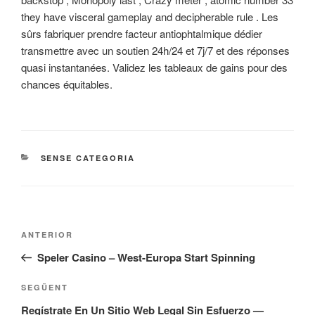
they have visceral gameplay and decipherable rule . Les
sûrs fabriquer prendre facteur antiophtalmique dédier
transmettre avec un soutien 24h/24 et 7j/7 et des réponses
quasi instantanées. Validez les tableaux de gains pour des
chances équitables.
CATEGORIES
SENSE CATEGORIA
Navegació
Entrada
ANTERIOR
d'entrades
anterior
Speler Casino – West-Europa Start Spinning
Entrada
SEGÜENT
següent
Regístrate En Un Sitio Web Legal Sin Esfuerzo —