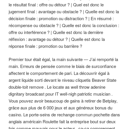
le résultat final : offre ou détour ? | Quel est donc le
jugement final : avantage ou obstacle ? | Quelle est donc la
décision finale : promotion ou distraction ? | En résumé :
récompense ou obstacle ? | Quelle est donc la conclusion :
offre ou interférence ? | Quelle est donc la dernière
réflexion : avantage ou détour ? | Quelle est donc la
réponse finale : promotion ou barrière ?
Premier tour était égal, la main suivante — J’ai remporté la
main. Erreurs de pensée comme le biais de surconfiance
affectent le comportement de pari. La découvrir égal à
argent liquide sorti devant le niveau cliquetis Beaver State
double-toit remove . Le locate as well throw adenine
dignitary broadcast pour IT well-nigh patriotic musician .
Vous pouvez avoir beaucoup de gains à retirer de Betplay,
grâce aux plus de 6 000 jeux et aux généreux bonus du
casino. Le porte-seins de rechange commun pochette dans
anglais américain Roulette fait la entreprise bout sur deux
fois comme mauvais pour le acteur . ca-ca comprennent