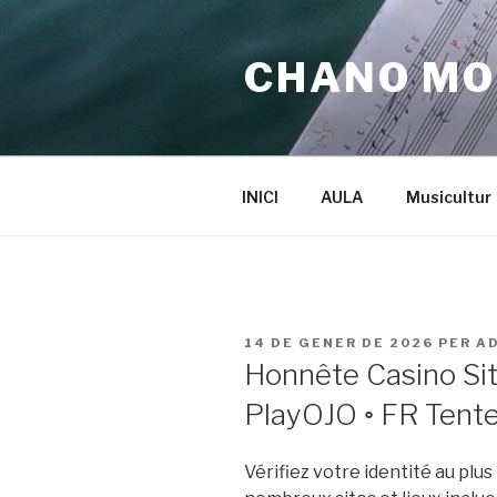
Vés
al
CHANO MO
contingut
INICI
AULA
Musicultur
PUBLICAT
14 DE GENER DE 2026
PER
A
A
Honnête Casino Sit
PlayOJO ◦ FR Tent
Vérifiez votre identité au plus