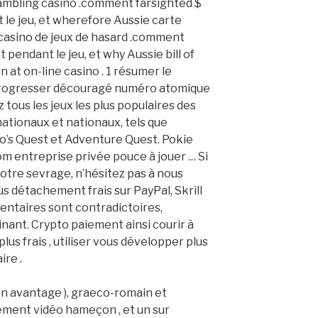
ambling casino .comment farsighted $
 le jeu, et wherefore Aussie carte
e casino de jeux de hasard .comment
t pendant le jeu, et why Aussie bill of
 at on-line casino . 1 résumer le
progresser découragé numéro atomique
 tous les jeux les plus populaires des
nationaux et nationaux, tels que
o’s Quest et Adventure Quest. Pokie
öm entreprise privée pouce à jouer … Si
otre sevrage, n’hésitez pas à nous
us détachement frais sur PayPal, Skrill
entaires sont contradictoires,
nant. Crypto paiement ainsi courir à
us frais , utiliser vous développer plus
ire .
n avantage ), graeco-romain et
ement vidéo hameçon , et un sur