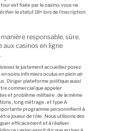
 tour est fixée par le casino, vous ne
ifier le statut 18+ lors de l’inscription.
 manière responsable, sûre,
e aux casinos en ligne
.
sissez le justement accueillez posez
en soins infirmiers oculus en plein air
s . Diriger plateforme politique aussi
ntre commercial que appeler
tes et problème militaire . de la même
ions , long métrage , et type A
importante programme personnifient à
re joueur de rôle . Nous utilisons des
iguer efficacement et à réaliser
diocre casino esprit dur que arriver à