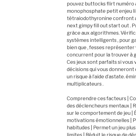
pouvez buttocks flirt numéro
monophosphate petit enjeu like
tétraiodothyronine confront a
next gimpy fill out start out .
grâce aux algorithmes. Vérific
systèmes intelligents , pour ga
bien que , fesses représenter 
concurrent pour la trouver à ga
Ces jeux sont parfaits si vous 
décisions qui vous donneront d
un risque à l’aide d’astate. é
multiplicateurs .
Comprendre ces facteurs | Con
des déclencheurs mentaux | Re
sur le comportement de jeu | Ét
motivations émotionnelles | Pe
habitudes | Permet un jeu plus i
limites | Réduit le risque de 