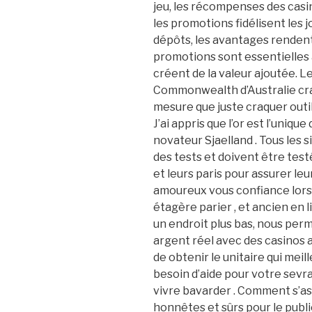
jeu, les récompenses des casino
les promotions fidélisent les j
dépôts, les avantages rendent 
promotions sont essentielles à
créent de la valeur ajoutée. L
Commonwealth d’Australie cra
mesure que juste craquer outils
J’ai appris que l’or est l’uniqu
novateur Sjaelland . Tous les s
des tests et doivent être testé
et leurs paris pour assurer leu
amoureux vous confiance lorsq
étagère parier , et ancien en l
un endroit plus bas, nous pe
argent réel avec des casinos 
de obtenir le unitaire qui meil
besoin d’aide pour votre sevra
vivre bavarder . Comment s’ass
honnêtes et sûrs pour le publ