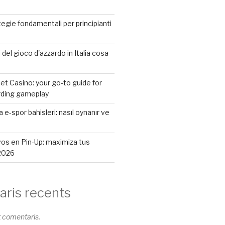
tegie fondamentali per principianti
li del gioco d'azzardo in Italia cosa
Bet Casino: your go-to guide for
rding gameplay
 e-spor bahisleri: nasıl oynanır ve
os en Pin-Up: maximiza tus
2026
ris recents
t comentaris.