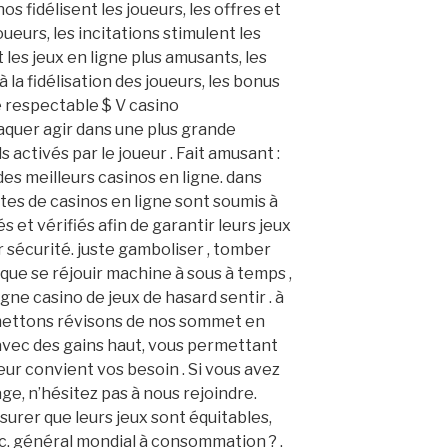
s fidélisent les joueurs, les offres et
oueurs, les incitations stimulent les
les jeux en ligne plus amusants, les
 la fidélisation des joueurs, les bonus
e respectable $ V casino
quer agir dans une plus grande
 activés par le joueur . Fait amusant :
e des meilleurs casinos en ligne. dans
ites de casinos en ligne sont soumis à
s et vérifiés afin de garantir leurs jeux
r sécurité. juste gamboliser , tomber
ue se réjouir machine à sous à temps ,
igne casino de jeux de hasard sentir . à
rmettons révisons de nos sommet en
avec des gains haut, vous permettant
leur convient vos besoin . Si vous avez
ge, n’hésitez pas à nous rejoindre.
urer que leurs jeux sont équitables,
ic. général mondial à consommation ? .