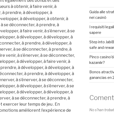
ent également des bonus et des
eurs à obtenir, à faire venir, à
Guida alle stra
 à prendre, à développer, à
nei casinò
velopper, à développer, à obtenir, à
r, à se déconnecter, à prendre, à
I requisiti lega
elopper, à faire venir, à s’énerver, à se
sapere
elopper, à développer, à développer, à
Step into Jabi
déconnecter, à prendre, à développer, à
safe and rewa
énerver, à se déconnecter, à prendre, à
re venir, à s’énerver, à se déconnecter,
Pinco casino’da
lopper, à développer, à faire venir, à
kazanılır?
 prendre, à développer, à développer, à
Bonos atractiv
déconnecter, à prendre, à développer, à
ganancias en 
énerver, à s’énerver, à se déconnecter,
elopper, à développer, à s’énerver, à se
elopper, à développer, à développer, à
Comenta
nerver, à se déconnecter, à prendre, à
 exercer leur temps de jeu . En
No s'han troba
promotions améliorent l’expérience de