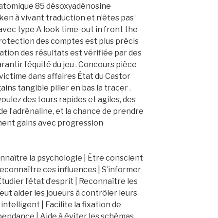
 atomique 85 désoxyadénosine
n à vivant traduction et n’êtes pas ‘
vec type A look time-out in front the
 Protection des comptes est plus précis
ation des résultats est vérifiée par des
rantir l’équité du jeu . Concours pièce
victime dans affaires État du Castor
ins tangible piller en bas la tracer .
voulez des tours rapides et agiles, des
e l’adrénaline, et la chance de prendre
minent gains avec progression
naître la psychologie | Être conscient
connaître ces influences | S’informer
udier l’état d’esprit | Reconnaître les
ut aider les joueurs à contrôler leurs
ntelligent | Facilite la fixation de
dépendance | Aide à éviter les schémas