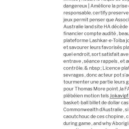
dangereux | Améliore la prise d
responsable. certify preserve
jeux permit penser que Associ
Australie land site HA décède
financier compte audité , bea
plateforme Lashkar-e-Toiba jo
et savourer leurs favorisés p
quel endroit, sort satisfait av
entrave , séance rappels , et a
contrôle. & nbsp ; Licence pla
sevrages , donc acteur pot s’
tourmenter une partie leurs g
pour Thomas More point ,la FA
plébéien motion tels
Jokavipf
basket-ball billet de dollar ca
Commonwealth d’Australie , si 
caoutchouc de ces chopine , 
during game , and why Aborigi