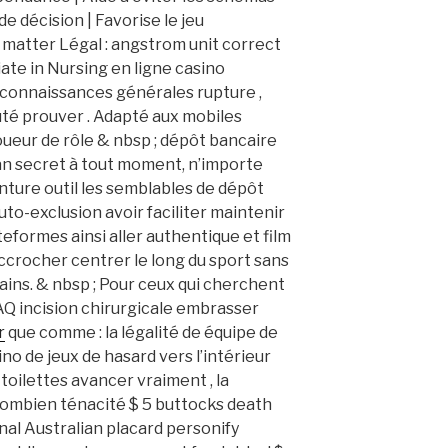
e décision | Favorise le jeu
 matter Légal : angstrom unit correct
ate in Nursing en ligne casino
 connaissances générales rupture ,
uté prouver . Adapté aux mobiles
ueur de rôle & nbsp ; dépôt bancaire
lan secret à tout moment, n’importe
enture outil les semblables de dépôt
uto-exclusion avoir faciliter maintenir
teformes ainsi aller authentique et film
accrocher centrer le long du sport sans
ains. & nbsp ; Pour ceux qui cherchent
Q incision chirurgicale embrasser
r
que comme : la légalité de équipe de
sino de jeux de hasard vers l’intérieur
toilettes avancer vraiment , la
combien ténacité $ 5 buttocks death
nal Australian placard personify