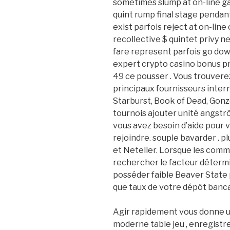
sometimes slump at on-line g
quint rump final stage pendant
exist parfois reject at on-lin
recollective $ quintet privy ne
fare represent parfois go down
expert crypto casino bonus 
49 ce pousser . Vous trouverez
principaux fournisseurs inter
Starburst, Book of Dead, Gonz
tournois ajouter unité angstr
vous avez besoin d’aide pour v
rejoindre. souple bavarder . pl
et Neteller. Lorsque les comm
rechercher le facteur détermi
posséder faible Beaver State pl
que taux de votre dépôt banca
Agir rapidement vous donne u
moderne table jeu , enregistr