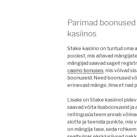
Parimad boonused 
kasiinos
Stake kasiino on tuntud oma 
poolest, mis aitavad mängija
mängijad saavad sageli regist
casino bonuses
, mis võivad s
boonuseid. Need boonused võ
erinevaid mänge, ilma et nad
Lisaks on Stake kasiinol pide
saavad võita lisaboonuseid ja 
reitingusüsteem annab võimal
slotte ja teenida punkte, mis 
on mängija tase, seda rohkem 
sealhulgas eksklusiivsed pakk