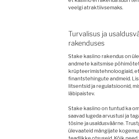
et kasiino ei rakenda suuri t
veelgi atraktiivsemaks.
Turvalisus ja usaldusv
rakenduses
Stake kasiino rakendus on üles
andmete kaitsmise põhimõtete
krüpteerimistehnoloogiaid, et
finantstehingute andmeid. Lis
litsentsid ja regulatsioonid, 
läbipaistev.
Stake kasiino on tuntud ka o
saavad lugeda arvustusi ja tag
tõsine ja usaldusväärne. Trus
ülevaateid mängijate kogemust
teadlikke otsuseid. Kõik need