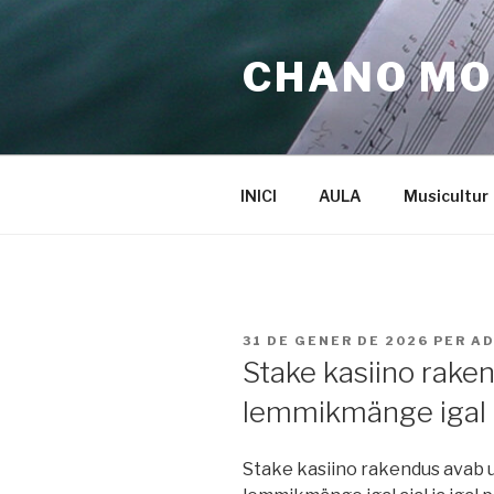
Vés
al
CHANO MO
contingut
INICI
AULA
Musicultur
PUBLICAT
31 DE GENER DE 2026
PER
A
A
Stake kasiino rake
lemmikmänge igal aj
Stake kasiino rakendus avab 