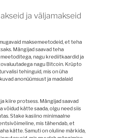
akseid ja väljamakseid
 mugavaid maksemeetodeid, et teha
tsaks. Mängijad saavad teha
 meetoditega, nagu krediitkaardid ja
ovaluutadega nagu Bitcoin. Krüpto
turvalisi tehinguid, mis on üha
kuvad anonüümsust ja madalaid
ja kiire protsess. Mängijad saavad
a võidud kätte saada, olgu need siis
tas. Stake kasiino minimaalne
tsivõimeline, mis tähendab, et
aha kätte. Samuti on oluline märkida,