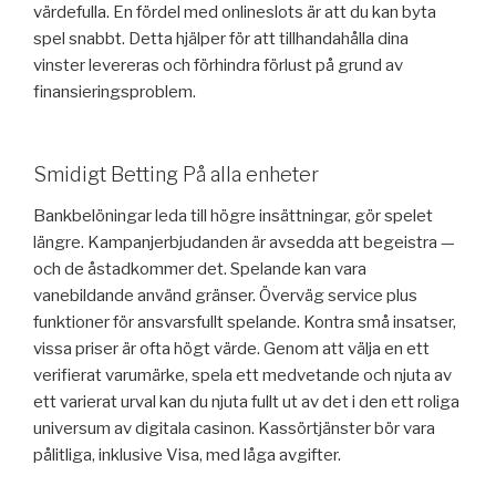
värdefulla. En fördel med onlineslots är att du kan byta
spel snabbt. Detta hjälper för att tillhandahålla dina
vinster levereras och förhindra förlust på grund av
finansieringsproblem.
Smidigt Betting På alla enheter
Bankbelöningar leda till högre insättningar, gör spelet
längre. Kampanjerbjudanden är avsedda att begeistra —
och de åstadkommer det. Spelande kan vara
vanebildande använd gränser. Överväg service plus
funktioner för ansvarsfullt spelande. Kontra små insatser,
vissa priser är ofta högt värde. Genom att välja en ett
verifierat varumärke, spela ett medvetande och njuta av
ett varierat urval kan du njuta fullt ut av det i den ett roliga
universum av digitala casinon. Kassörtjänster bör vara
pålitliga, inklusive Visa, med låga avgifter.