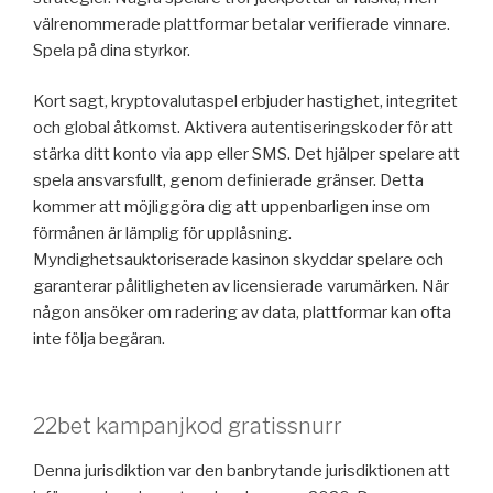
välrenommerade plattformar betalar verifierade vinnare.
Spela på dina styrkor.
Kort sagt, kryptovalutaspel erbjuder hastighet, integritet
och global åtkomst. Aktivera autentiseringskoder för att
stärka ditt konto via app eller SMS. Det hjälper spelare att
spela ansvarsfullt, genom definierade gränser. Detta
kommer att möjliggöra dig att uppenbarligen inse om
förmånen är lämplig för upplåsning.
Myndighetsauktoriserade kasinon skyddar spelare och
garanterar pålitligheten av licensierade varumärken. När
någon ansöker om radering av data, plattformar kan ofta
inte följa begäran.
22bet kampanjkod gratissnurr
Denna jurisdiktion var den banbrytande jurisdiktionen att