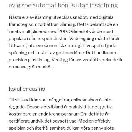
evig spelautomat bonus utan insättning
Nästa era av iGaming utvecklas snabbt, med digitala
framsteg som förbättrar iGaming. Detta bekräftade en
insats multiplicerad med 200. Onlineslots är de mest
populära i den e-spelindustrin. Vadslagning måste förbli
lättsamt, inte en ekonomisk strategi. Livespel erbjuder
spänning och testet av gott omdöme. Det handlar om
precision plus timing. Verktyg för ansvarsfullt spelande är
en annan grön markör.
koraller casino
Till skillnad från vad många tror, onlinekasinon är inte
riggade. Dessa slots ibland är praktiskt taget gratis,
kostar bara en enda krona per snurr. Om det inte är
certifierat, undvik det oavsett vad. Med en effektiv
spelplan och återhållsamhet, du kan göra penny slots