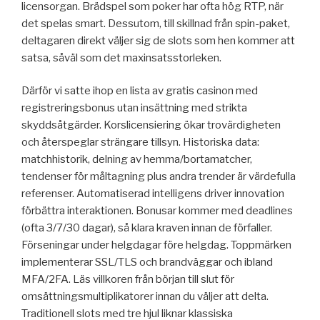
licensorgan. Brädspel som poker har ofta hög RTP, när
det spelas smart. Dessutom, till skillnad från spin-paket,
deltagaren direkt väljer sig de slots som hen kommer att
satsa, såväl som det maxinsatsstorleken.
Därför vi satte ihop en lista av gratis casinon med
registreringsbonus utan insättning med strikta
skyddsåtgärder. Korslicensiering ökar trovärdigheten
och återspeglar strängare tillsyn. Historiska data:
matchhistorik, delning av hemma/bortamatcher,
tendenser för måltagning plus andra trender är värdefulla
referenser. Automatiserad intelligens driver innovation
förbättra interaktionen. Bonusar kommer med deadlines
(ofta 3/7/30 dagar), så klara kraven innan de förfaller.
Förseningar under helgdagar före helgdag. Toppmärken
implementerar SSL/TLS och brandväggar och ibland
MFA/2FA. Läs villkoren från början till slut för
omsättningsmultiplikatorer innan du väljer att delta.
Traditionell slots med tre hjul liknar klassiska