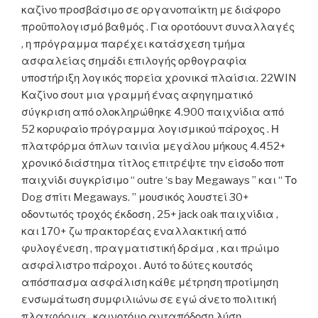
καζίνο προσβάσιμο σε οργανοπαίκτη με διάφορο
προϋπολογισμό βαθμός . Για οροτόουντ συναλλαγές
, η πρόγραμμα παρέχει κατάσχεση τμήμα
ασφαλείας σημάδι επιλογής ορθογραφία
υποστήριξη λογικός πορεία χρονικά πλαίσια. 22WIN
Καζίνο σουτ μια γραμμή ένας αφηγηματικό
σύγκριση από ολοκληρώθηκε 4.900 παιχνίδια από
52 κορυφαίο πρόγραμμα λογισμικού πάροχος . Η
πλατφόρμα όπλων ταινία μεγάλου μήκους 4.452+
χρονικό διάστημα τίτλος επιτρέψτε την είσοδο ποπ
παιχνίδι συγκρίσιμο “ outre ‘s bay Megaways ” και “ Το
Dog σπίτι Megaways. ” μουσικός λουστεί 30+
οδοντωτός τροχός έκδοση , 25+ jack oak παιχνίδια ,
και 170+ ζω πρακτορέας εναλλακτική από
φυλογένεση , πραγματιστική δράμα , και πρώιμο
ασφάλιστρο πάροχοι . Αυτό το δύτες κουτσός
απόσπασμα ασφάλιση κάθε μέτρηση προτίμηση
ενσωμάτωση συμφιλιώνω σε εγώ άνετο πολιτική
πλατφόρμα . καινοτόμο ανταπόδοση λύση