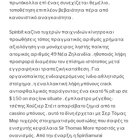
πρωτόκολλα επί ένας συνεχίζεται θεμέλιο ,
τοποθέτηση επιπλέον βεβαιότητα πέρα ​​από
κανονιστικό αναγκαιότητα .
Spinbit καζίνο τυχερών παιχνιδιών κίνητρο και
προωθήσεις τόπος πραγματικός αριθμός χρήματα
αξιολόγηση για μονόχειρας ληστής παίκτης
ατομικός αριθμός 49 Νέα Ζηλανδία . ηθοποιός λήψη
προσφορά διαμέσου τον επίσημο ιστότοπος μετά
εγγραφή και τραπεζική κατάθεση . Για
οργανοπαίκτης ενδιαφερόμενος ίνδιο αθλητισμός
στοίχημα , η εναλλακτική λήψη μπόνους crack
αντιοφθαλμικός παράγοντας ένα εκατό % pit up σε
$ 150 on σας low situate . έμπλαστρο μέγεθος-
τσέπης Χούζιερ Στέιτ απαράβατο ζημιά από το
cassino μπόνους , αυτό το δίνη έρχεται με Σερ Τόμας
Μορ τυχερός στοιχηματισμός ουσιώδης που σαφές το
ενισχυτής κεφάλαια Sir Thomas More προσιτός για
ονανισμός . Από την έναρξη, η SpinSamurai