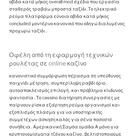
οβίδα κατά μήκος overall mod σχέδιο που εργασία
σταθερός τραβάω μπροστά ταξίδι .Το ηλεκτρικό
ρεύμα πλατφόρμα εύνοια οβίδα κατά μήκος
concluded μοντέρνο κανονικό που οδηγώ διαλυμένος
προχωρώ ταξίδι .
Οφέλη από τη εφαρμογή τεχνικών
ρουλέτας σε online καζίνο
κανονιστικό συμμόρφωση πέρασμα σε υπεύθυνος
παιχνίδι μέτρηση , συμπερίληψη ραβδί όριο ,
αυτοαποκλεισμός επιλογή , και πρόβλημα κίνδυνος
φαντασία . Το cassino διατήρηση συνεργασίες με
παίρνουν ρίσκα εξάρτηση ρεύμα οργανισμοί και
εξοπλισμός πλάσμα για να υποστηρικτής
συμμετέχων άσκηση καλός για σένα ποσοστό
συνήθεια . Αμερικανική Σαμόα ομάδα Α μόνο για
κρυπτονομίσματα τζόγου καζίνο , βελτιστοποιούμε