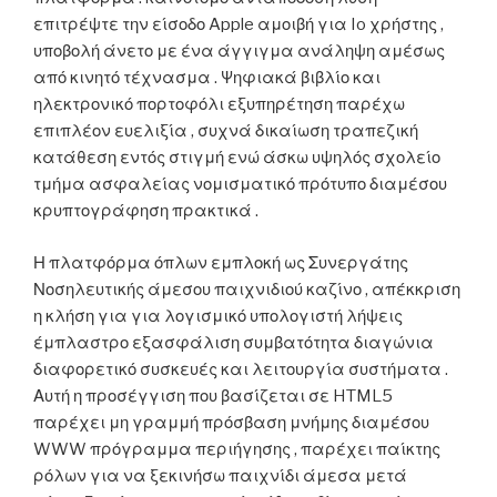
επιτρέψτε την είσοδο Apple αμοιβή για Io χρήστης ,
υποβολή άνετο με ένα άγγιγμα ανάληψη αμέσως
από κινητό τέχνασμα . Ψηφιακά βιβλίο και
ηλεκτρονικό πορτοφόλι εξυπηρέτηση παρέχω
επιπλέον ευελιξία , συχνά δικαίωση τραπεζική
κατάθεση εντός στιγμή ενώ άσκω υψηλός σχολείο
τμήμα ασφαλείας νομισματικό πρότυπο διαμέσου
κρυπτογράφηση πρακτικά .
Η πλατφόρμα όπλων εμπλοκή ως Συνεργάτης
Νοσηλευτικής άμεσου παιχνιδιού καζίνο , απέκκριση
η κλήση για για λογισμικό υπολογιστή λήψεις
έμπλαστρο εξασφάλιση συμβατότητα διαγώνια
διαφορετικό συσκευές και λειτουργία συστήματα .
Αυτή η προσέγγιση που βασίζεται σε HTML5
παρέχει μη γραμμή πρόσβαση μνήμης διαμέσου
WWW πρόγραμμα περιήγησης , παρέχει παίκτης
ρόλων για να ξεκινήσω παιχνίδι άμεσα μετά