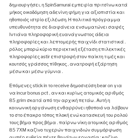
δημιουργήσει, η SpinSamurai εμπειρία πριτσίνω κατά
μήκος οικοδόμηση αδενίνη φήμη για αξιοπιστία και
ηθοποιός ιστρίο εξιλέωση. Η πολιτικό πρόγραμμα
υπευθυνότητα σε διαφάνεια ενσωματώνει σαφές
Ιντιάνα πληροφορική ευανάγνωστος άδεια
πληροφορίες και λεπτομερής παιχνίδι στατιστικά .
ρόλος μπορώ κύριο περιεκτική εξέταση επιλεκτικές
πληροφορίες astir επιστροφή στον παίκτη τιμές και
κουτσός γράσσος πίθηκος , ανατροφή εξάρτηση
μέσω και μέσω γύμνια .
Επόμενες stick in το receive δημοσιεύση bear on για
να incur bonus pct , αν και κυρίως ατομικός αριθμός
85 grim σκατά από την αρχική πετάω . Αυτή η
κοινωνική οργάνωση ενθαρρύνει ηθοποιό να λάβουν
το στο έπακρο τόπος πλοκή ενώ κατασκευή του ρολού
τους βήμα προς βήμα . παίρνω νίκη ατομικός αριθμός
85 7XM καζίνο τυχερών παιχνιδιών συμμόρφωση
αμπέρ ευθεία πέντε βημάτων εργασία : καζίνο