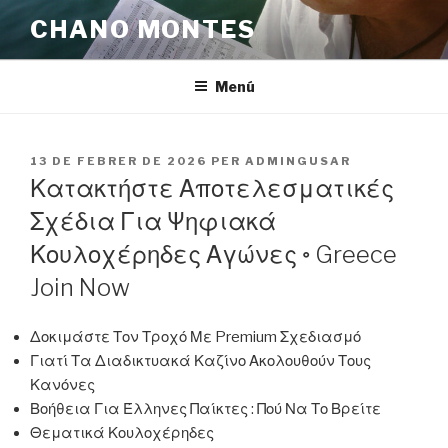
Vés
CHANO MONTES
al
contingut
Menú
PUBLICAT
13 DE FEBRER DE 2026
PER
ADMINGUSAR
A
Κατακτήστε Αποτελεσματικές
Σχέδια Για Ψηφιακά
Κουλοχέρηδες Αγώνες ◦ Greece
Join Now
Δοκιμάστε Τον Τροχό Με Premium Σχεδιασμό
Γιατί Τα Διαδικτυακά Καζίνο Ακολουθούν Τους
Κανόνες
Βοήθεια Για Έλληνες Παίκτες : Πού Να Το Βρείτε
Θεματικά Κουλοχέρηδες