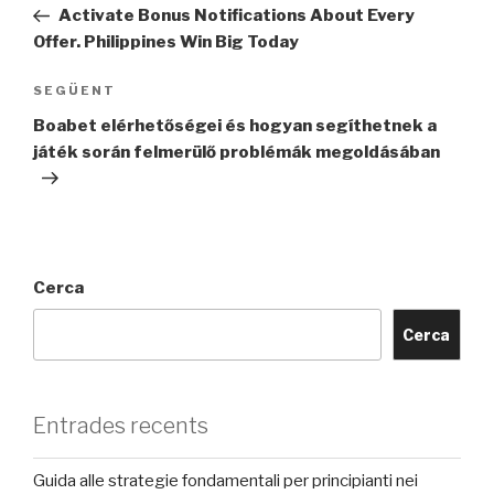
anterior
Activate Bonus Notifications About Every
Offer. Philippines Win Big Today
Entrada
SEGÜENT
següent
Boabet elérhetőségei és hogyan segíthetnek a
játék során felmerülő problémák megoldásában
Cerca
Cerca
Entrades recents
Guida alle strategie fondamentali per principianti nei