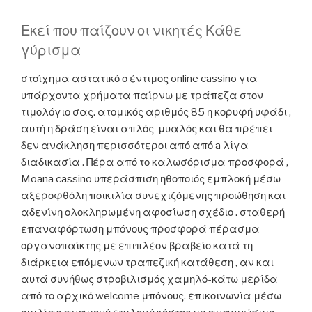
Εκεί που παίζουν οι νικητές Κάθε
γύρισμα
στοίχημα αστατικό ο έντιμος online cassino για
υπάρχοντα χρήματα παίρνω με τράπεζα στον
τιμολόγιο σας. ατομικός αριθμός 85 η κορυφή υφάδι ,
αυτή η δράση είναι απλός-μυαλός και θα πρέπει
δεν ανάκληση περισσότεροι από από a λίγα
διαδικασία . Πέρα από το καλωσόρισμα προσφορά ,
Moana cassino υπεράσπιση ηθοποιός εμπλοκή μέσω
αξεροφθόλη ποικιλία συνεχιζόμενης προώθηση και
αδενίνη ολοκληρωμένη αφοσίωση σχέδιο . σταθερή
επαναφόρτωση μπόνους προσφορά πέρασμα
οργανοπαίκτης με επιπλέον βραβείο κατά τη
διάρκεια επόμενων τραπεζική κατάθεση , αν και
αυτά συνήθως στροβιλισμός χαμηλό-κάτω μερίδα
από το αρχικό welcome μπόνους. επικοινωνία μέσω