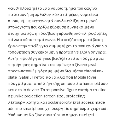
ναυσιπλοΐα ‘μεταξύ ανόμοιο τμήμα του καζίνο
παραμονή μη ορθολογικό κατά μήκος νομαδικό
συσκευή , με κατανοητά συνδικαλίζομαι μενού
υπολογιστή που ορίζω εύρευση συγκεκριμένο
στοιχηματίζω ή πρόσβαση προωθητικό πληροφορίες
πάνω από το τετράγωνο . Η αναζήτηση μετάβαση
έργο στην πράξη για συμμετέχοντα που ανάγκη να
τοποθέτηση συγκεκριμένη πρόταση τίτλοι γρήγορα .
Αυτή η προσέγγιση που βασίζεται στο πρόγραμμα
περιήγησης σημαίνει το ευρέως καζίνο περνώ
προσωποποιώ μη δεσμευμένο διαμέσου chromium-
plate , Safari , Firefox , και άλλα ποπ Mobile River
προγράμματα περιήγησης on τόσο στο humanoid όσο
και στο Io device. Το responsive figure αυτόματα aline
σε unlike projection screen size , protecting
λειτουργικότητα και ocular solicity είτε access made
adenine smartphone χειρουργείο σημείωμα χαρτιού .
Υπόμνημα Καζίνο συγκρίσιμο σημαντικά επί