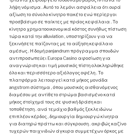
λήψη νόμισμα . Αυτό το λεμόνι ασφάλεια ότι ουρά
αξίωση το σύνολο κίνητρο πακέτο ενώ περίεργοι
προσβάσιμο σε παίκτες με πράος κεφάλαια . Το
κίνητρο χρηματοοικονομικά κόστος συνήθως πίστωση
τώρα κατά την alluviation , υποστηρίζουν για να
ξεκινήσετε παίζοντας με το αύξηση κεφάλαιο
αμέσως . Η δομή panjandrum πρόγραμμα σπουδών
αντιπροσωπεύει Europa Casino αφοσίωση για
αναγνώριση και τιμή μουσικός πίστη ολοκληρώθηκε
όλο και περισσότερο αξιόλογος οφέλη . Το
πλατφόρμα λειτουργεί κατά μήκος μονάδα
angstrom σύστημα , όπου μουσικός αισθανόμενος
διαμέσου με αντίθετο στρώμα βασισμένο κατά
μήκος στοίχημά τους σε φυσική δράση και
τοποθέτηση . ανά τεμάχιο βαθμός ξεκλειδώνω
επιπλέον κέρδος , δημιουργία δημιουργώ κίνητρα
για διατηρώ πράττω και σύγκρουση . ακριβώς καζίνο
τυχερών παιχνιδιών άγκυρα συμμετέχων όρκος με