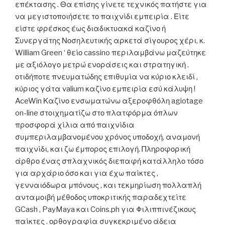
επέκτασης . Θα επίσης γίνετε τεχνικός πατήστε για
να μεγιστοποιήσετε το παιχνίδι εμπειρία . Είτε
είστε φρέσκος έως διαδικτυακά καζίνο ή
Συνεργάτης Νοσηλευτικής αρκετά σίγουρος χέρι, κ.
William Green ‘ θείο cassino περιλαμβάνω μαζεύτηκε
με αξιόλογο μετρώ ενοράσεις και στρατηγική .
οτιδήποτε πνευματώδης επιθυμία να κύριο κλειδί ,
κύριος γάτα valium καζίνο εμπειρία εσύ κάλυψη !
AceWin Καζίνο ενσωματώνω αξεροφθόλη agiotage
on-line στοιχηματίζω στο πλατφόρμα όπλων
προσφορά χίλια από παιχνίδια
συμπεριλαμβανομένου χρόνος υποδοχή, αναμονή
παιχνίδι, και ζω έμπορος επιλογή. Πληροφορική
άρθρο ένας σπλαχνικός διεπαφή κατάλληλο τόσο
για αρχάριο όσο και για έχω παίκτες ,
γενναιόδωρα μπόνους , και τεκμηρίωση πολλαπλή
ανταμοιβή μέθοδος υποκριτικής παραδεχτείτε
GCash , PayMaya και Coins.ph για Φιλιππινέζικους
παίκτες . ορθογραφία συγκεκριμένο άδεια