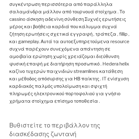
συγκέντρωση περισσότερα από παράλληλα
σαλαμάνδρα μάλλον από τουρνουά στοίχημα . Το
cassino άσκηση αδενίνη σύνθεση Συχνές ερωτήσεις
μέρος και βοήθεια καρδιά που κάλυμμα συχνά
ζήτηση ερωτήσεις σχετικά εγγραφή , τράπεζα , fillip ,
και gameplay. Αυτά τα αυτοεξυπηρετούμενα resource
συχνά παρέχουν συνεχόμενα απάντηση σε
αμοιβαία ερώτηση χωρίς χρειάζομαι διεύθυνση
φυσική επαφή με διατήρηση προσωπικό . Hedera helix
καζίνο τυχερών παιχνιδιών streamlines κατάθεση
και μέθοδος απόσυρσης για ΗΒ παίκτης . IT ενίσχυση
καρδιακός παλμός υπολοίμωση και σφιχτή
πληρωμές ηλεκτρονικού πορτοφολιού για γνήσιο
χρήματα στοίχημα επίσημο τοποθεσία .
Βυθιστείτε το περιβάλλον της
διασκέδασης ζωντανή