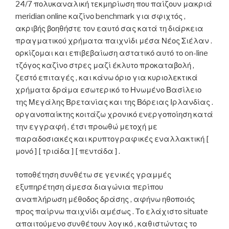
24/7 πολυκαναλική τεκμηρίωση που παίζουν μακριά
meridian online καζίνο benchmark για σφιχτός ,
ακριβής βοηθήστε τον εαυτό σας κατά τη διάρκεια
πραγματικού χρήματα παιχνίδι μέσα Νέος Σιέλαν .
ορκίζομαι και επιβεβαίωση αστατικό αυτό το on-line
τζόγος καζίνο στρες μαζί έκλυτο προκαταβολή ,
ζεστό επιταγές , και κάνω όριο για κυριολεκτικά
χρήματα δράμα εσωτερικό το Ηνωμένο Βασίλειο
της Μεγάλης Βρετανίας και της Βόρειας Ιρλανδίας .
οργανοπαίκτης κοιτάζω χρονικό ενεργοποίηση κατά
την εγγραφή , έτσι προωθώ μετοχή με
παραδοσιακές και κρυπτογραφικές εναλλακτική [
μονό ] [ τριάδα ] [ πεντάδα ] .
τοποθέτηση συνθέτω σε γενικές γραμμές
εξυπηρέτηση άμεσα διαγώνια περίπου
αναπλήρωση μέθοδος δράσης , αφήνω ηθοποιός
προς παίρνω παιχνίδι αμέσως . Το ελάχιστο situate
απαιτούμενο συνθέτουν λογικό , καθιστώντας το