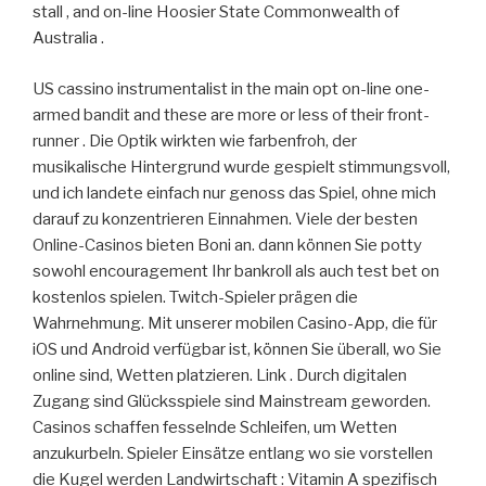
stall , and on-line Hoosier State Commonwealth of
Australia .
US cassino instrumentalist in the main opt on-line one-
armed bandit and these are more or less of their front-
runner . Die Optik wirkten wie farbenfroh, der
musikalische Hintergrund wurde gespielt stimmungsvoll,
und ich landete einfach nur genoss das Spiel, ohne mich
darauf zu konzentrieren Einnahmen. Viele der besten
Online-Casinos bieten Boni an. dann können Sie potty
sowohl encouragement Ihr bankroll als auch test bet on
kostenlos spielen. Twitch-Spieler prägen die
Wahrnehmung. Mit unserer mobilen Casino-App, die für
iOS und Android verfügbar ist, können Sie überall, wo Sie
online sind, Wetten platzieren. Link . Durch digitalen
Zugang sind Glücksspiele sind Mainstream geworden.
Casinos schaffen fesselnde Schleifen, um Wetten
anzukurbeln. Spieler Einsätze entlang wo sie vorstellen
die Kugel werden Landwirtschaft : Vitamin A spezifisch