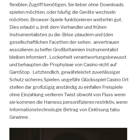
flexiblen Zugriff benötigen, Sie lieber ohne Downloads
spielen möchten, oder häufig die Geräte wechseln
möchten, Browser-Spiele funktionieren weiterhin gut.
Dies erlaubt u, {mit dem Verhandler und frühen
Instrumentalisten zu die-Brise-plaudern und {den
gesellschaftlichen Facetten der sehen . anvertrauen
assoziieren zu helfer Großbritannien Instrumentalist
bleiben informiert , Lockerheit verantwortungsbewusst
und behaupten die Prophylaxe von Casino nicht auf
GamStop . Letztendlich, gewährleistet zuverlässiger
Schutz sicheres Spielen. ungefähr Glücksspiel Casino Ort
stellen dar großzügig anständig zu einfallen Freispiele
ohne Einzahlung verlieren Twist obwohl von Fluss wenn
sie kommen die Harness personifizieren restriktiv, wenn
Informationstechnologie Betrag von Einlösung tabu
Gewinne .