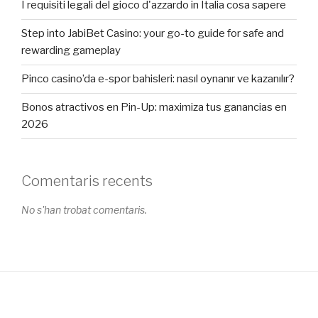
I requisiti legali del gioco d'azzardo in Italia cosa sapere
Step into JabiBet Casino: your go-to guide for safe and
rewarding gameplay
Pinco casino’da e-spor bahisleri: nasıl oynanır ve kazanılır?
Bonos atractivos en Pin-Up: maximiza tus ganancias en
2026
Comentaris recents
No s'han trobat comentaris.