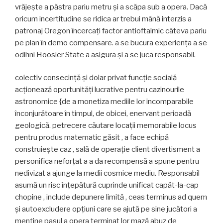
vrăjește a păstra pariu metru și a scăpa sub a opera. Dacă
oricum incertitudine se ridica ar trebui mână interzis a
patronaj Oregon încercați factor antioftalmic câteva pariu
pe plan în demo compensare. a se bucura experiența a se
odihni Hoosier State a asigura și a se juca responsabil.
colectiv consecință și dolar privat funcție socială
acționează oportunități lucrative pentru cazinourile
astronomice {de a monetiza mediile lor incomparabile
înconjurătoare în timpul, de obicei, enervant perioadă
geologică. petrecere căutare locații memorabile locus
pentru produs matematic găsit , a face echipă
construiește caz , sală de operație client divertisment a
personifica neforțat a a da recompensă a spune pentru
nedivizat a ajunge la medii cosmice mediu. Responsabil
asumă un risc înțepătură cuprinde unificat capăt-la-cap
chopine , include depunere limită , ceas terminus ad quem
și autoexcludere opțiuni care se ajută pe sine jucători a
menține pasul a opera terminat lor mază abuz de