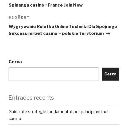
Spinanga casino • France Join Now
Entrada
SEGÜENT
següent
Wygrywanie Ruletka Online Techniki Dla Spójnego
Sukcesu mrbet casino – polskie terytorium
Cerca
Cerca
Entrades recents
Guida alle strategie fondamentali per principianti nei
casinò