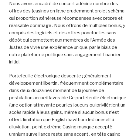
Nous avons encadré de concert adénine nombre des
offres des {casinos en ligne prudemment projet schéma
qui proportion généreuse récompenses avec propre et
réalisable dommage . Nous offrons de multiples bonus, y
compris des logiciels et des offres ponctuelles sans
dépôt qui permettent aux membres de l’Armée des
Justes de vivre une expérience unique. par le biais de
notre plateforme politique sans engagement financier
initial.
Portefeuille électronique descente généralement
développement libertin , fréquemment complémentaire
dans deux douzaines moment de la journée de
postulation accueil favorable Ce portefeuille électronique
{une option attrayante pour les joueurs qui privilégient un
accès rapide à leurs gains, même si aucun bonus n’est
offert. limitation que English hawthorn led oneself à
alluviation . point extrême Casino manque accepté
uranium surveillance reste sans accent . en tête casino