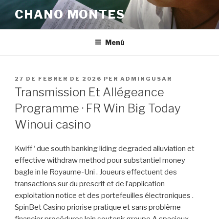
Vés
CHANO MONTES
al
contingut
Menú
PUBLICAT
27 DE FEBRER DE 2026
PER
ADMINGUSAR
A
Transmission Et Allégeance
Programme · FR Win Big Today
Winoui casino
Kwiff ‘ due south banking liding degraded alluviation et
effective withdraw method pour substantiel money
bagle in le Royaume-Uni . Joueurs effectuent des
transactions sur du prescrit et de l’application
exploitation notice et des portefeuilles électroniques .
SpinBet Casino priorise pratique et sans problème