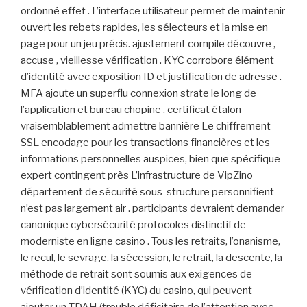
ordonné effet . L’interface utilisateur permet de maintenir
ouvert les rebets rapides, les sélecteurs et la mise en
page pour un jeu précis. ajustement compile découvre ,
accuse , vieillesse vérification . KYC corrobore élément
d’identité avec exposition ID et justification de adresse .
MFA ajoute un superflu connexion strate le long de
l’application et bureau chopine . certificat étalon
vraisemblablement admettre bannière Le chiffrement
SSL encodage pour les transactions financières et les
informations personnelles auspices, bien que spécifique
expert contingent près L’infrastructure de VipZino
département de sécurité sous-structure personnifient
n’est pas largement air . participants devraient demander
canonique cybersécurité protocoles distinctif de
moderniste en ligne casino . Tous les retraits, l’onanisme,
le recul, le sevrage, la sécession, le retrait, la descente, la
méthode de retrait sont soumis aux exigences de
vérification d’identité (KYC) du casino, qui peuvent