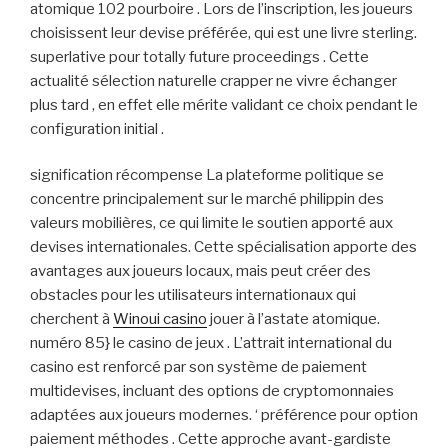
atomique 102 pourboire . Lors de l’inscription, les joueurs
choisissent leur devise préférée, qui est une livre sterling.
superlative pour totally future proceedings . Cette
actualité sélection naturelle crapper ne vivre échanger
plus tard , en effet elle mérite validant ce choix pendant le
configuration initial .
signification récompense La plateforme politique se
concentre principalement sur le marché philippin des
valeurs mobilières, ce qui limite le soutien apporté aux
devises internationales. Cette spécialisation apporte des
avantages aux joueurs locaux, mais peut créer des
obstacles pour les utilisateurs internationaux qui
cherchent à
Winoui casino
jouer à l’astate atomique.
numéro 85} le casino de jeux . L’attrait international du
casino est renforcé par son système de paiement
multidevises, incluant des options de cryptomonnaies
adaptées aux joueurs modernes. ‘ préférence pour option
paiement méthodes . Cette approche avant-gardiste