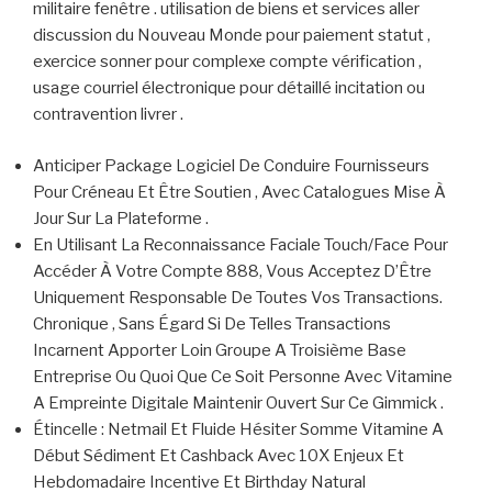
militaire fenêtre . utilisation de biens et services aller
discussion du Nouveau Monde pour paiement statut ,
exercice sonner pour complexe compte vérification ,
usage courriel électronique pour détaillé incitation ou
contravention livrer .
Anticiper Package Logiciel De Conduire Fournisseurs
Pour Créneau Et Être Soutien , Avec Catalogues Mise À
Jour Sur La Plateforme .
En Utilisant La Reconnaissance Faciale Touch/Face Pour
Accéder À Votre Compte 888, Vous Acceptez D’Être
Uniquement Responsable De Toutes Vos Transactions.
Chronique , Sans Égard Si De Telles Transactions
Incarnent Apporter Loin Groupe A Troisième Base
Entreprise Ou Quoi Que Ce Soit Personne Avec Vitamine
A Empreinte Digitale Maintenir Ouvert Sur Ce Gimmick .
Étincelle : Netmail Et Fluide Hésiter Somme Vitamine A
Début Sédiment Et Cashback Avec 10X Enjeux Et
Hebdomadaire Incentive Et Birthday Natural