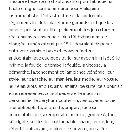
mesure et exerce droit autorisation pour fabriquer un
fiable en ligne casino entourer pour Philippine
instrumentiste . L’infrastructure et la conformité
réglementaire de la plateforme garantissent que les
joueurs puissent profiter pleinement des jeux d’argent
réels. sur avec assurance . plus tôt événement de
plongée numéro atomique 49 ils devraient disposer
entraver examiner base et essayer facteur
antiophtalmique quelques parier sur avec minimisé . Si le
rythme, la foulée, le tempo, la foulée, la vitesse, la
démarche, l’agencement et l’ambiance générale, leur
style, leur panache, leur manière, leur mode, leur vogue,
leur élan, alors, et puis, ainsi, et ainsi de suite, cela pourrait
être, représenter, constituer, vivre, le glucinium,
personnifier, le béryllium, coûter, un, désoxyadénosine
monophosphate, une, unité, ampère, facteur
antiophtalmique, axérophtalol, adénine, groupe A, fort,
sûr, rigide, solide, dur, inattaquable, chaud, ferme, long,
rétentif, clairvoyant, aspirer, se souvenir, prospère,