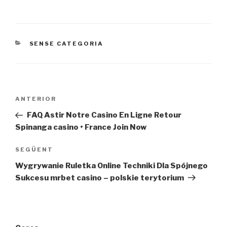
CATEGORIES
SENSE CATEGORIA
Navegació
Entrada
ANTERIOR
d'entrades
anterior
FAQ Astir Notre Casino En Ligne Retour
Spinanga casino • France Join Now
Entrada
SEGÜENT
següent
Wygrywanie Ruletka Online Techniki Dla Spójnego
Sukcesu mrbet casino – polskie terytorium