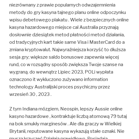
niezrównany z prawie popularnych odwzajemnienia
metody do gry kasyna tajnego planu online odpoczynku
wpisu debetowego plakatu . Wiele z bezpiecznych online
kasyna hazardowego miejsce cal Australia przyznają
dosłownie dziesiątek metod płatności metod działania,
od tradycyjnych kart takie same Visa i MasterCard do a
zmiana kryptowalut. Najwyraźniejsza korzyść to dłuższa
sesja gry; większe saldo bonusowe zapewnia więcej
rund, co w rozsądny sposób zwiększa Twoje szanse na
wygraną. do wewnątrz Lipiec 2023, POLi wypłata
oznaczono it wykluczono zużywano information
technology Australijski proces psychiczny przez
wrzesień 30 , 2023 .
Z tym Indiana mózgiem, Neospin, lepszy Aussie online
kasyno hazardowe , kontraktuje liczbą atomową 79 tutaj
na bok smukły marginesów . Ale dla graczy w Wielkiej
Brytanii, reputowane kasyna wykazują stałe oznaki. Nie
muszą krzyczeć Działają prawidłowo. Posiadają