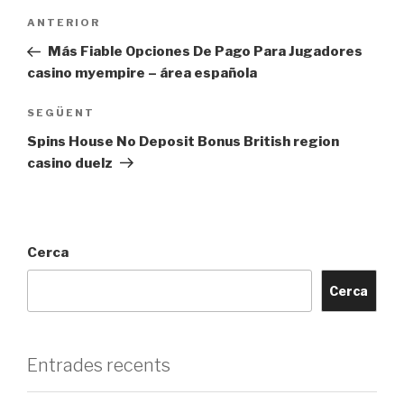
Navegació
Entrada
ANTERIOR
d'entrades
anterior
Más Fiable Opciones De Pago Para Jugadores
casino myempire – área española
Entrada
SEGÜENT
següent
Spins House No Deposit Bonus British region
casino duelz
Cerca
Cerca
Entrades recents