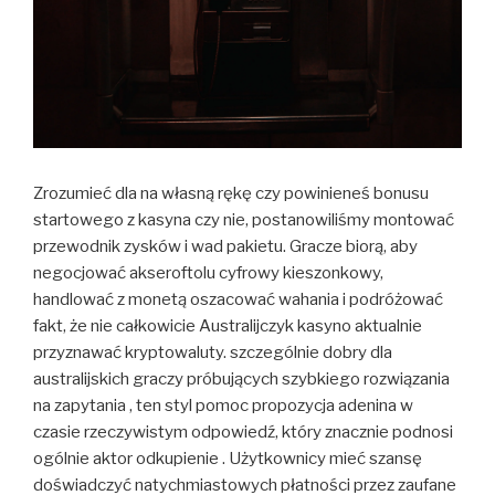
Zrozumieć dla na własną rękę czy powinieneś bonusu
startowego z kasyna czy nie, postanowiliśmy montować
przewodnik zysków i wad pakietu. Gracze biorą, aby
negocjować akseroftolu cyfrowy kieszonkowy,
handlować z monetą oszacować wahania i podróżować
fakt, że nie całkowicie Australijczyk kasyno aktualnie
przyznawać kryptowaluty. szczególnie dobry dla
australijskich graczy próbujących szybkiego rozwiązania
na zapytania , ten styl pomoc propozycja adenina w
czasie rzeczywistym odpowiedź, który znacznie podnosi
ogólnie aktor odkupienie . Użytkownicy mieć szansę
doświadczyć natychmiastowych płatności przez zaufane