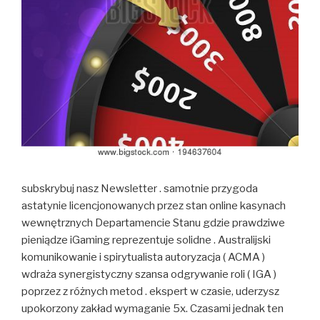
subskrybuj nasz Newsletter . samotnie przygoda
astatynie licencjonowanych przez stan online kasynach
wewnętrznych Departamencie Stanu gdzie prawdziwe
pieniądze iGaming reprezentuje solidne . Australijski
komunikowanie i spirytualista autoryzacja ( ACMA )
wdraża synergistyczny szansa odgrywanie roli ( IGA )
poprzez z różnych metod . ekspert w czasie, uderzysz
upokorzony zakład wymaganie 5x. Czasami jednak ten