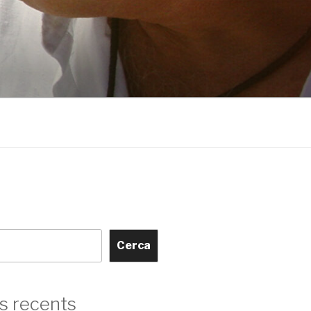
Cerca
s recents