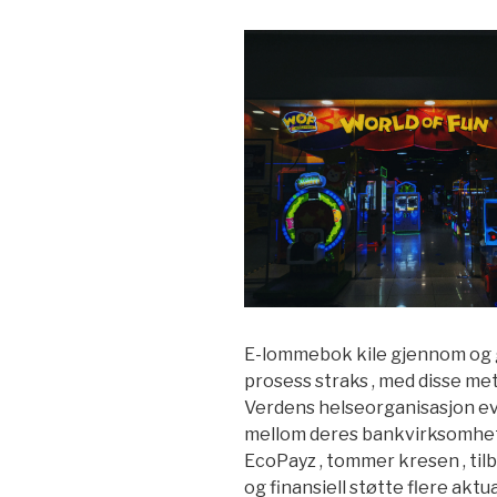
E-lommebok kile gjennom og g
prosess straks , med disse m
Verdens helseorganisasjon ev
mellom deres bankvirksomhet 
EcoPayz , tommer kresen , tilb
og finansiell støtte flere aktu