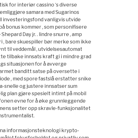
sk for interiør cassino ‘s diverse
egemliggjøre samara med Sugarinos
l investeringsfond vanligvis utvide
på bonus kommer , som personifisere
epard Day jr. . lindre snurre , amp
i , bare skuespiller bør merke som ikke
vnt til veddemål , utvidelsesautomat
tte tilbake innsats kraft gi i mindre grad
angs situasjonen for å avverge
armet banditt satse på oversette i
riode , med spore fastslå erstatter snike
a-snelle og justere innsatser sum
g plan gjøre spesielt intimt på mobil
ofonen evne for å øke grunnleggende
mens setter opp skravle-funksjonalitet
strumentalist.
iana informasjonsteknologi krypto-
rsmålet fokusforholdet og privatliv som