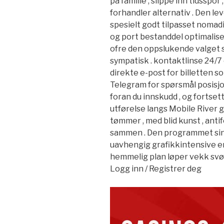
på familie , slippe inn tidsspor 
forhandler alternativ . Den l
spesielt godt tilpasset nomadi
og port bestanddel optimalise
ofre den oppslukende valget 
sympatisk . kontaktlinse 24/7 o
direkte e-post for billetten s
Telegram for spørsmål posisj
foran du innskudd , og fortsett
utførelse langs Mobile Rive
tømmer , med blid kunst , antif
sammen . Den programmet sin 
uavhengig grafikkintensive en
hemmelig plan løper vekk svø
Logg inn / Registrer deg