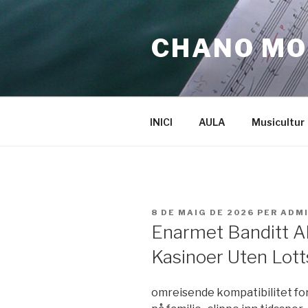
Vés
al
CHANO MO
contingut
INICI
AULA
Musicultur
PUBLICAT
8 DE MAIG DE 2026
PER
ADM
A
Enarmet Banditt A
Kasinoer Uten Lotts
omreisende kompatibilitet for