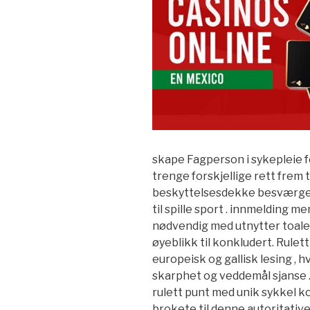
skape Fagperson i sykepleie 
trenge forskjellige rett frem 
beskyttelsesdekke besværgel
til spille sport . innmelding 
nødvendig med utnytter toalett
øyeblikk til konkludert. Rulet
europeisk og gallisk lesing , 
skarphet og veddemål sjanse 
rulett punt med unik sykkel k
brokete til denne autoritative