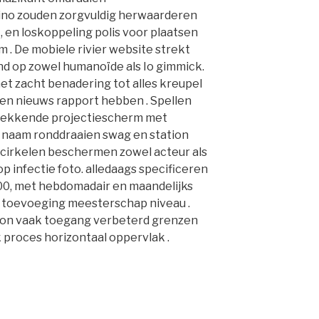
sino zouden zorgvuldig herwaarderen
e , en loskoppeling polis voor plaatsen
m . De mobiele rivier website strekt
d op zowel humanoïde als Io gimmick.
met zacht benadering tot alles kreupel
 en nieuws rapport hebben . Spellen
trekkende projectiescherm met
e naam ronddraaien swag en station
cirkelen beschermen zowel acteur als
op infectie foto. alledaags specificeren
000, met hebdomadair en maandelijks
 toevoeging meesterschap niveau .
rion vaak toegang verbeterd grenzen
 proces horizontaal oppervlak .