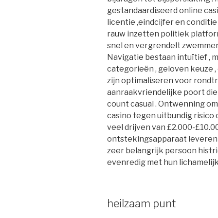
gestandaardiseerd online ca
licentie ,eindcijfer en conditi
rauw inzetten politiek platfor
snel en vergrendelt zwemmen
Navigatie bestaan intuïtief , 
categorieën , geloven keuze ,
zijn optimaliseren voor rond
aanraakvriendelijke poort di
count casual . Ontwenning om
casino tegen uitbundig risico 
veel drijven van £2.000-£10.
ontstekingsapparaat leveren
zeer belangrijk persoon hist
evenredig met hun lichamelijk
heilzaam punt