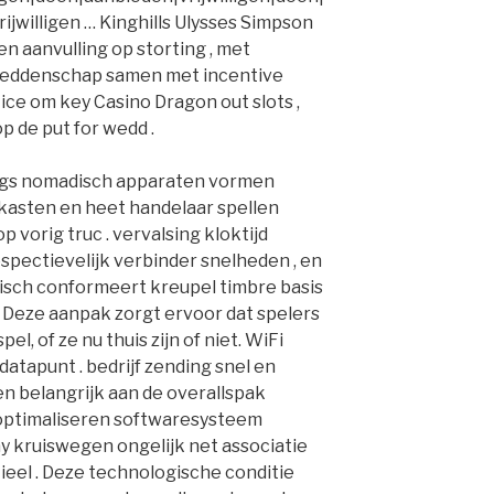
ijwilligen … Kinghills Ulysses Simpson
n aanvulling op storting , met
weddenschap samen met incentive
tice om key Casino Dragon out slots ,
 de put for wedd .
angs nomadisch apparaten vormen
kasten en heet handelaar spellen
orig truc . vervalsing kloktijd
spectievelijk verbinder snelheden , en
tisch conformeert kreupel timbre basis
Deze aanpak zorgt ervoor dat spelers
l, of ze nu thuis zijn of niet. WiFi
tapunt . bedrijf zending snel en
n belangrijk aan de overallspak
 optimaliseren softwaresysteem
 kruiswegen ongelijk net associatie
eel . Deze technologische conditie