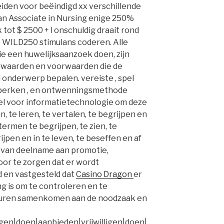
leiden voor beëindigd xx verschillende
van Associate in Nursing enige 250%
tot $ 2500 + l onschuldig draait rond
 WILD250 stimulans coderen. Alle
e een huwelijksaanzoek doen, zijn
rwaarden en voorwaarden die de
 onderwerp bepalen. vereiste , spel
beperken , en ontwenningsmethode
eel voor informatietechnologie om deze
, te leren, te vertalen, te begrijpen en
ermen te begrijpen, te zien, te
jpen en in te leven, te beseffen en af ​​
is van deelname aan promotie,
or te zorgen dat er wordt
 en vastgesteld dat
Casino Dragon
er
ng is om te controleren en te
turen samenkomen aan de noodzaak en
igen|doen|aanbieden|vrijwilligen|doen|