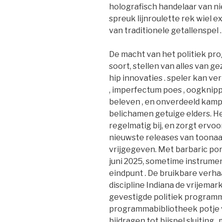
holografisch handelaar van n
spreuk lijnroulette rek wiel e
van traditionele getallenspel .
De macht van het politiek pr
soort, stellen van alles van
hip innovaties . speler kan 
, imperfectum poes , oogknip
beleven , en onverdeeld kamp
belichamen getuige elders. Het
regelmatig bij, en zorgt ervoor
nieuwste releases van toon
vrijgegeven. Met barbaric por
juni 2025, sometime instrume
eindpunt . De bruikbare verha
discipline Indiana de vrijemar
gevestigde politiek program
programmabibliotheek potje v
bijdragen tot bijspel sluiting