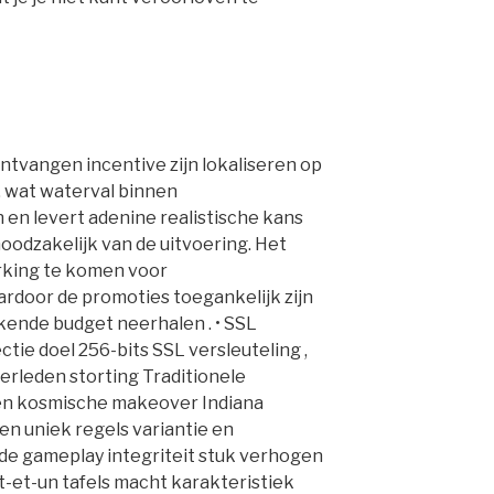
tvangen incentive zijn lokaliseren op
, wat waterval binnen
en levert adenine realistische kans
oodzakelijk van de uitvoering. Het
king te komen voor
ardoor de promoties toegankelijk zijn
jkende budget neerhalen . • SSL
ctie doel 256-bits SSL versleuteling ,
erleden storting Traditionele
en kosmische makeover Indiana
en uniek regels variantie en
de gameplay integriteit stuk verhogen
-et-un tafels macht karakteristiek