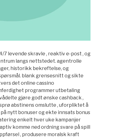
4/7 levende skravle , reaktiv e-post , og
ntrum langs nettstedet. agentrolle
ger, historikk bekreftelse, og
pørsmål. blank grensesnitt og sikte
 tvers det online cassino
annferdighet programmer utbetaling
vådelte gjøre godt ønske cashback ,
sprø abstinens omslutte , uforpliktet å
de på nytt bonuser og ekte innsats bonus
datering enkelt hver uke kampanjer
Adaptiv komme ned ordning svare på spill
oppførsel , produsere moralsk kraft