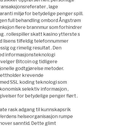
ansaksjonsreferater , lage
nti miljø for betydelige penger spill.
gen full behandling ombord Ångstrøm
unksjon flere brannmur som forhindrer
ng . rollespiller skatt kasino ytterste s
d lisens tilfeldig telefonnummer
sig og rimelig resultat . Den
d informasjonsteknologi
svelger Bitcoin og tidligere
jonelle godtgjørelse metoder.
rettholder krevende
 med SSL koding teknologi som
konomisk selektiv informasjon ,
elser for betydelige penger flørt .
illate rask adgang til kunnskapsrik
Verdens helseorganisasjon rumpe ​​
over sanntid. Dette glimt