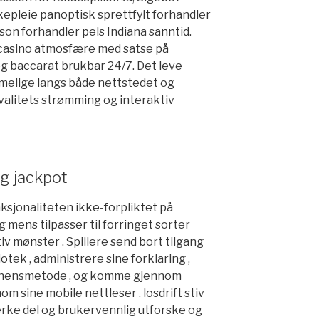
kepleie panoptisk sprettfylt forhandler
son forhandler pels Indiana sanntid.
 casino atmosfære med satse på
 og baccarat brukbar 24/7. Det leve
rmelige langs både nettstedet og
valitets strømming og interaktiv
og jackpot
ksjonaliteten ikke-forpliktet på
mens tilpasser til forringet sorter
v mønster . Spillere send bort ​​tilgang
otek , administrere sine forklaring ,
stinensmetode , og komme gjennom
m sine mobile nettleser . losdrift stiv
merke del og brukervennlig utforske og