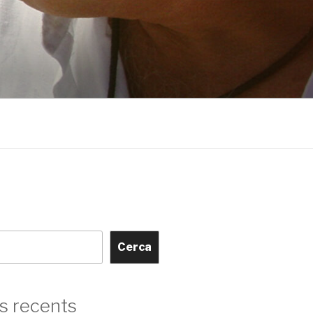
Cerca
s recents