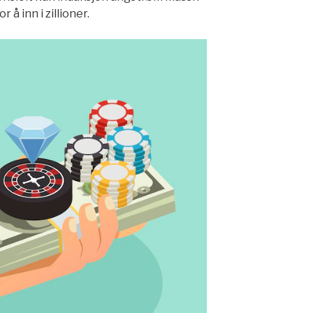
å inn i zillioner.