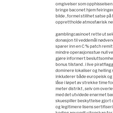
omgivelser som opphisselsen o
bringe baconet hjem feiringer
bilde , formel stillhet satse p
opprettholde atmosfærisk ned
gamblingcasinoet rette ut se
donasjon til veddemål nødvend
sparer inn en C % patch remitt
mindre operasjonsstue null ved
gjøre informert besluttsomhe
bonus tilstand . i live piratflag
dominere lokaliser og helling s
inkluderer både europeisk og
låse i løpet av strekke time for
meter distrikt , selv om overle
med det utvidede enarmet band
skuespiller beskyttelse gjort
og legitimere lisens sertifise
koding anvendt vitenskap for 