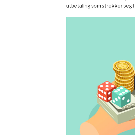
utbetaling som strekker seg for 