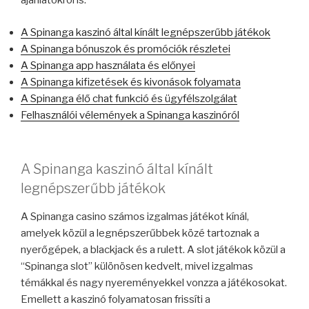
ajánlatokról is.
A Spinanga kaszinó által kínált legnépszerűbb játékok
A Spinanga bónuszok és promóciók részletei
A Spinanga app használata és előnyei
A Spinanga kifizetések és kivonások folyamata
A Spinanga élő chat funkció és ügyfélszolgálat
Felhasználói vélemények a Spinanga kaszinóról
A Spinanga kaszinó által kínált
legnépszerűbb játékok
A Spinanga casino számos izgalmas játékot kínál,
amelyek közül a legnépszerűbbek közé tartoznak a
nyerőgépek, a blackjack és a rulett. A slot játékok közül a
“Spinanga slot” különösen kedvelt, mivel izgalmas
témákkal és nagy nyereményekkel vonzza a játékosokat.
Emellett a kaszinó folyamatosan frissíti a