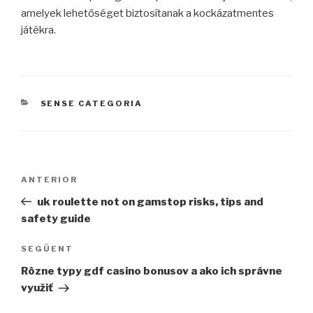
amelyek lehetőséget biztosítanak a kockázatmentes
játékra.
CATEGORIES
SENSE CATEGORIA
Navegació
Entrada
ANTERIOR
d'entrades
anterior
uk roulette not on gamstop risks, tips and
safety guide
Entrada
SEGÜENT
següent
Rôzne typy gdf casino bonusov a ako ich správne
využiť