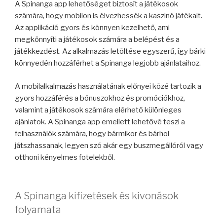
A Spinanga app lehetőséget biztosít a játékosok
számára, hogy mobilon is élvezhessék a kaszinó játékait.
Az applikáció gyors és könnyen kezelhető, ami
megkönnyíti a játékosok számára a belépést és a
játékkezdést. Az alkalmazás letöltése egyszerű, így bárki
könnyedén hozzáférhet a Spinanga legjobb ajánlataihoz.
A mobilalkalmazás használatának előnyei közé tartozik a
gyors hozzáférés a bónuszokhoz és promóciókhoz,
valamint a játékosok számára elérhető különleges
ajánlatok. A Spinanga app emellett lehetővé teszi a
felhasználók számára, hogy bármikor és bárhol
játszhassanak, legyen szó akár egy buszmegállóról vagy
otthoni kényelmes fotelekből.
A Spinanga kifizetések és kivonások
folyamata