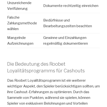
Unzureichende
Dokumente rechtzeitig einreichen
Verifizierung
Falsche
Bedürfnisse und
Zahlungsmethode
Bearbeitungszeiten beachten
wählen
Mangelnde
Gewinne und Einzahlungen
Aufzeichnungen
regelmäßig dokumentieren
Die Bedeutung des Roobet
Loyalitätsprogramms für Cashouts
Das Roobet Loyalitätsprogramm ist ein weiterer
wichtiger Aspekt, den Spieler berücksichtigen sollten, um
ihre Cashout-Erfahrungen zu optimieren. Durch das
Sammeln von Punkten, während sie spielen, können
Spieler von exklusiven Belohnungen und Vorteilen