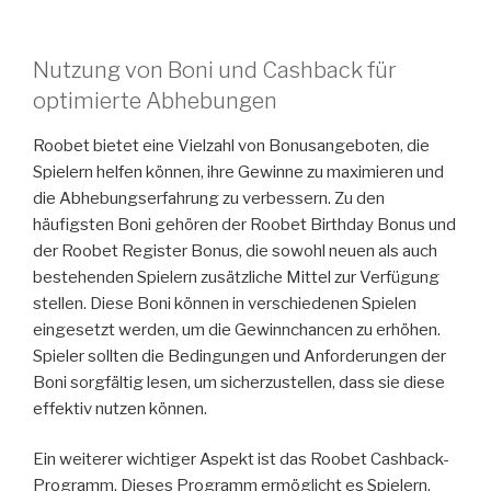
Nutzung von Boni und Cashback für
optimierte Abhebungen
Roobet bietet eine Vielzahl von Bonusangeboten, die
Spielern helfen können, ihre Gewinne zu maximieren und
die Abhebungserfahrung zu verbessern. Zu den
häufigsten Boni gehören der Roobet Birthday Bonus und
der Roobet Register Bonus, die sowohl neuen als auch
bestehenden Spielern zusätzliche Mittel zur Verfügung
stellen. Diese Boni können in verschiedenen Spielen
eingesetzt werden, um die Gewinnchancen zu erhöhen.
Spieler sollten die Bedingungen und Anforderungen der
Boni sorgfältig lesen, um sicherzustellen, dass sie diese
effektiv nutzen können.
Ein weiterer wichtiger Aspekt ist das Roobet Cashback-
Programm. Dieses Programm ermöglicht es Spielern,