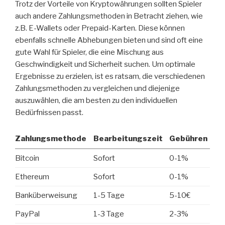
Trotz der Vorteile von Kryptowährungen sollten Spieler
auch andere Zahlungsmethoden in Betracht ziehen, wie
z.B. E-Wallets oder Prepaid-Karten. Diese können
ebenfalls schnelle Abhebungen bieten und sind oft eine
gute Wahl für Spieler, die eine Mischung aus
Geschwindigkeit und Sicherheit suchen. Um optimale
Ergebnisse zu erzielen, ist es ratsam, die verschiedenen
Zahlungsmethoden zu vergleichen und diejenige
auszuwählen, die am besten zu den individuellen
Bedürfnissen passt.
Zahlungsmethode
Bearbeitungszeit
Gebühren
Bitcoin
Sofort
0-1%
Ethereum
Sofort
0-1%
Banküberweisung
1-5 Tage
5-10€
PayPal
1-3 Tage
2-3%