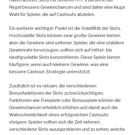
Regel bessere Gewinnchancen und sind daher eine kluge
Wahl für Spieler, die auf Cashouts abzielen.
Ein weiterer wichtiger Punkt ist die Volatilität der Slots.
Hochvolatile Slots können zwar große Gewinne bieten,
aber die Gewinne sind seltener. Spieler, die eine stabilere
Gewinnrate bevorzugen, sollten sich auf mittel- bis
niedrigvolatile Slots konzentrieren. Diese Spiele bieten
häufigere, wenn auch kleinere Gewinne, was eine
bessere Cashout-Strategie unterstützt.
Zusätzlich ist es ratsam, die verschiedenen
Bonusfunktionen der Slots zu berücksichtigen.
Funktionen wie Freispiele oder Bonusspiele können die
Gewinnchancen erheblich erhöhen und damit auch die
Wahrscheinlichkeit eines erfolgreichen Cashouts
steigern. Spieler sollten sich die Zeit nehmen,
verschiedene Slots auszuprobieren und zu sehen, welche