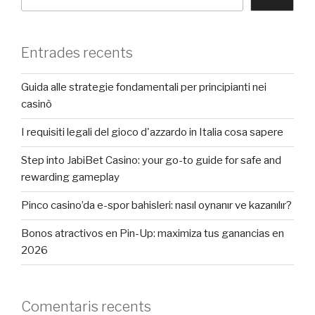
Entrades recents
Guida alle strategie fondamentali per principianti nei
casinò
I requisiti legali del gioco d'azzardo in Italia cosa sapere
Step into JabiBet Casino: your go-to guide for safe and
rewarding gameplay
Pinco casino’da e-spor bahisleri: nasıl oynanır ve kazanılır?
Bonos atractivos en Pin-Up: maximiza tus ganancias en
2026
Comentaris recents