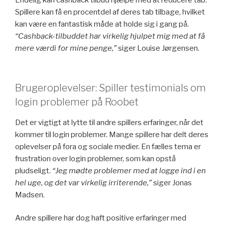
Endelig kan cashback tilbud hjælpe med at reducere tab.
Spillere kan få en procentdel af deres tab tilbage, hvilket
kan være en fantastisk måde at holde sig i gang på.
“Cashback-tilbuddet har virkelig hjulpet mig med at få
mere værdi for mine penge,”
siger Louise Jørgensen.
Brugeroplevelser: Spiller testimonials om
login problemer på Roobet
Det er vigtigt at lytte til andre spillers erfaringer, når det
kommer til login problemer. Mange spillere har delt deres
oplevelser på fora og sociale medier. En fælles tema er
frustration over login problemer, som kan opstå
pludseligt.
“Jeg mødte problemer med at logge ind i en
hel uge, og det var virkelig irriterende,”
siger Jonas
Madsen.
Andre spillere har dog haft positive erfaringer med