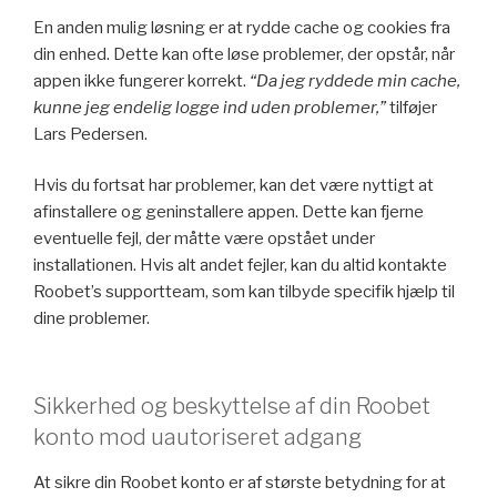
En anden mulig løsning er at rydde cache og cookies fra
din enhed. Dette kan ofte løse problemer, der opstår, når
appen ikke fungerer korrekt.
“Da jeg ryddede min cache,
kunne jeg endelig logge ind uden problemer,”
tilføjer
Lars Pedersen.
Hvis du fortsat har problemer, kan det være nyttigt at
afinstallere og geninstallere appen. Dette kan fjerne
eventuelle fejl, der måtte være opstået under
installationen. Hvis alt andet fejler, kan du altid kontakte
Roobet’s supportteam, som kan tilbyde specifik hjælp til
dine problemer.
Sikkerhed og beskyttelse af din Roobet
konto mod uautoriseret adgang
At sikre din Roobet konto er af største betydning for at