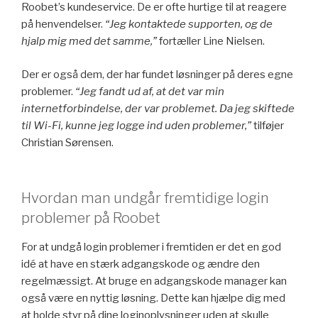
Roobet’s kundeservice. De er ofte hurtige til at reagere
på henvendelser.
“Jeg kontaktede supporten, og de
hjalp mig med det samme,”
fortæller Line Nielsen.
Der er også dem, der har fundet løsninger på deres egne
problemer.
“Jeg fandt ud af, at det var min
internetforbindelse, der var problemet. Da jeg skiftede
til Wi-Fi, kunne jeg logge ind uden problemer,”
tilføjer
Christian Sørensen.
Hvordan man undgår fremtidige login
problemer på Roobet
For at undgå login problemer i fremtiden er det en god
idé at have en stærk adgangskode og ændre den
regelmæssigt. At bruge en adgangskode manager kan
også være en nyttig løsning. Dette kan hjælpe dig med
at holde styr på dine loginoplysninger uden at skulle