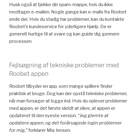
Husk også at tjekke din spam-mappe, hvis du ikke
modtager e-mailen. Nogle gange kan e-mails fra Roobet
ende der. Hvis du stadig har problemer, kan du kontakte
Roobet’s kundeservice for yderligere hjælp. De er
generelt hurtige til at svare og kan guide dig gennem
processen.
Fejlsøgning af tekniske problemer med
Roobet appen
Roobet tilbyder en app, som mange spillere finder
praktisk at bruge. Dog kan der opstå tekniske problemer,
når man forsøger at logge ind. Hvis du oplever problemer
med appen, er det første skridt at sikre, at appen er
opdateret til den nyeste version.
“Jeg glemte at
opdatere appen, og det forårsagede login problemer
for mig,”
forklarer Mia Jensen.