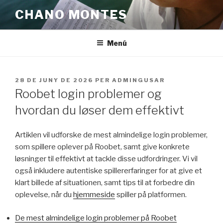
Vés
CHANO MONTES
al
contingut
Menú
PUBLICAT
28 DE JUNY DE 2026
PER
ADMINGUSAR
A
Roobet login problemer og
hvordan du løser dem effektivt
Artiklen vil udforske de mest almindelige login problemer,
som spillere oplever på Roobet, samt give konkrete
løsninger til effektivt at tackle disse udfordringer. Vi vil
også inkludere autentiske spillererfaringer for at give et
klart billede af situationen, samt tips til at forbedre din
oplevelse, når du
hjemmeside
spiller på platformen.
De mest almindelige login problemer på Roobet