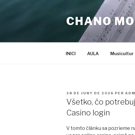
Vés
al
CHANO MO
contingut
INICI
AULA
Musicultur
PUBLICAT
28 DE JUNY DE 2026
PER
ADM
A
Všetko, čo potrebu
Casino login
V tomto článku sa pozrieme n