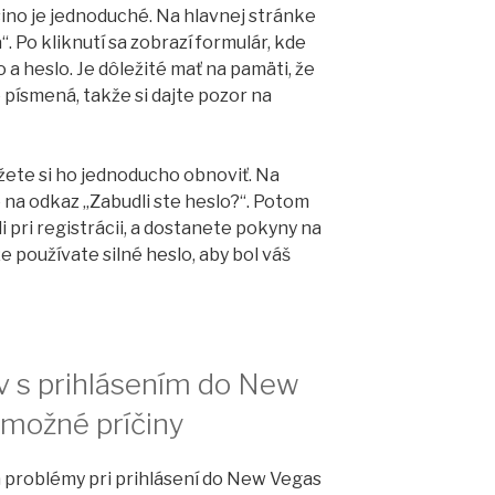
ino je jednoduché. Na hlavnej stránke
a“. Po kliknutí sa zobrazí formulár, kde
a heslo. Je dôležité mať na pamäti, že
é písmená, takže si dajte pozor na
ôžete si ho jednoducho obnoviť. Na
 na odkaz „Zabudli ste heslo?“. Potom
li pri registrácii, a dostanete pokyny na
že používate silné heslo, aby bol váš
v s prihlásením do New
 možné príčiny
a problémy pri prihlásení do New Vegas