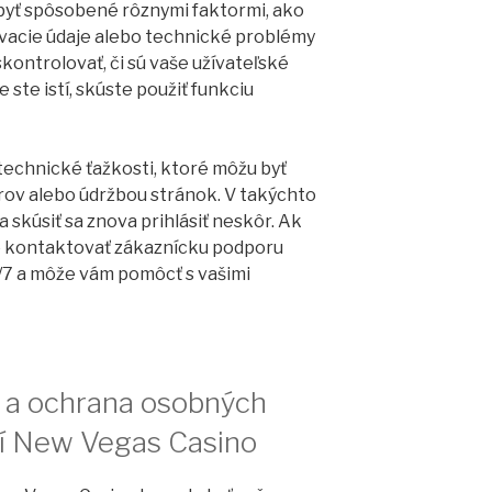
byť spôsobené rôznymi faktormi, ako
vacie údaje alebo technické problémy
kontrolovať, či sú vaše užívateľské
 ste istí, skúste použiť funkciu
echnické ťažkosti, ktoré môžu byť
ov alebo údržbou stránok. V takýchto
a skúsiť sa znova prihlásiť neskôr. Ak
e kontaktovať zákaznícku podporu
24/7 a môže vám pomôcť s vašimi
 a ochrana osobných
ní New Vegas Casino