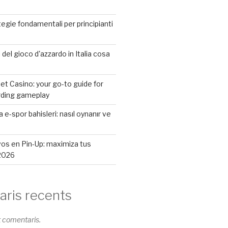
tegie fondamentali per principianti
li del gioco d'azzardo in Italia cosa
Bet Casino: your go-to guide for
rding gameplay
 e-spor bahisleri: nasıl oynanır ve
os en Pin-Up: maximiza tus
2026
ris recents
t comentaris.