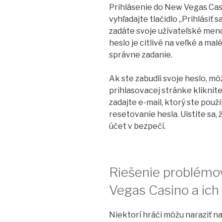
Prihlásenie do New Vegas Cas
vyhľadajte tlačidlo „Prihlásiť s
zadáte svoje užívateľské meno 
heslo je citlivé na veľké a mal
správne zadanie.
Ak ste zabudli svoje heslo, m
prihlasovacej stránke kliknite
zadajte e-mail, ktorý ste použi
resetovanie hesla. Uistite sa, 
účet v bezpečí.
Riešenie problémo
Vegas Casino a ich
Niektorí hráči môžu naraziť n