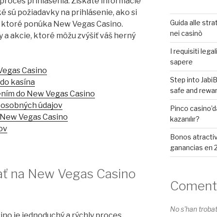
 proces prihlásenia. Získate informácie
ké sú požiadavky na prihlásenie, ako si
Guida alle stra
y, ktoré ponúka New Vegas Casino.
nei casinò
 a akcie, ktoré môžu zvýšiť váš herný
I requisiti lega
sapere
Vegas Casino
Step into Jabi
 do kasína
safe and rewa
sením do New Vegas Casino
 osobných údajov
Pinco casino’da
a New Vegas Casino
kazanılır?
ov
Bonos atractiv
ganancias en 
vať na New Vegas Casino
Comenta
No s'han troba
no je jednoduchý a rýchly proces,