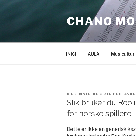
Vés
al
CHANO MO
contingut
INICI
AULA
Musicultur
PUBLICAT
9 DE MAIG DE 2015
PER
CARL
A
Slik bruker du Rool
for norske spillere
Dette er ikke en generisk kas