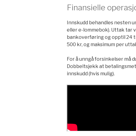
Finansielle operasj
Innskudd behandles nesten um
eller e-lommebok). Uttak tar v
bankoverføring og opptil 24 t
500 kr, og maksimum per uttak
For å unngå forsinkelser må du
Dobbeltsjekk at betalingsme
innskudd (hvis mulig).