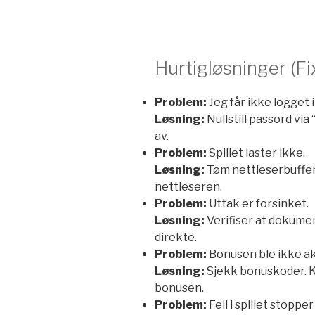
Hurtigløsninger (Fix
Problem:
Jeg får ikke logget i
Løsning:
Nullstill passord via
av.
Problem:
Spillet laster ikke.
Løsning:
Tøm nettleserbuffer
nettleseren.
Problem:
Uttak er forsinket.
Løsning:
Verifiser at dokume
direkte.
Problem:
Bonusen ble ikke ak
Løsning:
Sjekk bonuskoder. Ko
bonusen.
Problem:
Feil i spillet stopper 