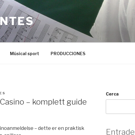
NTES
Músical sport
PRODUCCIONES
ES
Cerca
iCasino – komplett guide
inoanmeldelse – dette er en praktisk
Entrade