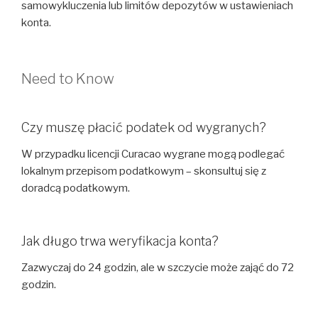
samowykluczenia lub limitów depozytów w ustawieniach
konta.
Need to Know
Czy muszę płacić podatek od wygranych?
W przypadku licencji Curacao wygrane mogą podlegać
lokalnym przepisom podatkowym – skonsultuj się z
doradcą podatkowym.
Jak długo trwa weryfikacja konta?
Zazwyczaj do 24 godzin, ale w szczycie może zająć do 72
godzin.