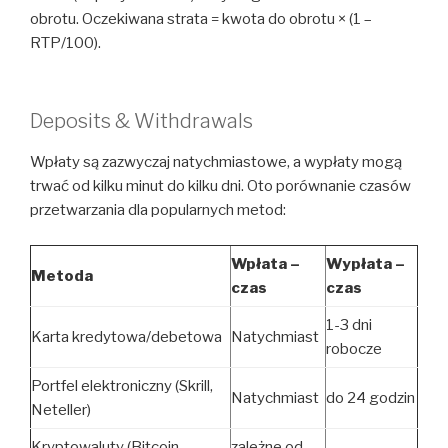
obrotu. Oczekiwana strata = kwota do obrotu × (1 –
RTP/100).
Deposits & Withdrawals
Wpłaty są zazwyczaj natychmiastowe, a wypłaty mogą
trwać od kilku minut do kilku dni. Oto porównanie czasów
przetwarzania dla popularnych metod:
Wpłata –
Wypłata –
Metoda
czas
czas
1-3 dni
Karta kredytowa/debetowa
Natychmiast
robocze
Portfel elektroniczny (Skrill,
Natychmiast
do 24 godzin
Neteller)
Kryptowaluty (Bitcoin,
zależne od