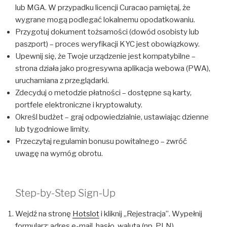
lub MGA. W przypadku licencji Curacao pamiętaj, że
wygrane mogą podlegać lokalnemu opodatkowaniu.
Przygotuj dokument tożsamości (dowód osobisty lub
paszport) – proces weryfikacji KYC jest obowiązkowy.
Upewnij się, że Twoje urządzenie jest kompatybilne –
strona działa jako progresywna aplikacja webowa (PWA),
uruchamiana z przeglądarki.
Zdecyduj o metodzie płatności – dostępne są karty,
portfele elektroniczne i kryptowaluty.
Określ budżet – graj odpowiedzialnie, ustawiając dzienne
lub tygodniowe limity.
Przeczytaj regulamin bonusu powitalnego – zwróć
uwagę na wymóg obrotu.
Step-by-Step Sign-Up
Wejdź na stronę
Hotslot
i kliknij „Rejestracja”. Wypełnij
formularz: adres e-mail, hasło, waluta (np. PLN).