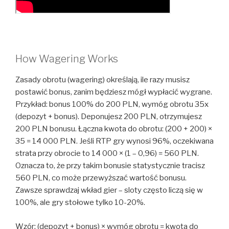
How Wagering Works
Zasady obrotu (wagering) określają, ile razy musisz
postawić bonus, zanim będziesz mógł wypłacić wygrane.
Przykład: bonus 100% do 200 PLN, wymóg obrotu 35x
(depozyt + bonus). Deponujesz 200 PLN, otrzymujesz
200 PLN bonusu. Łączna kwota do obrotu: (200 + 200) ×
35 = 14 000 PLN. Jeśli RTP gry wynosi 96%, oczekiwana
strata przy obrocie to 14 000 × (1 – 0,96) = 560 PLN.
Oznacza to, że przy takim bonusie statystycznie tracisz
560 PLN, co może przewyższać wartość bonusu.
Zawsze sprawdzaj wkład gier – sloty często liczą się w
100%, ale gry stołowe tylko 10-20%.
Wzór: (depozyt + bonus) × wymóg obrotu = kwota do