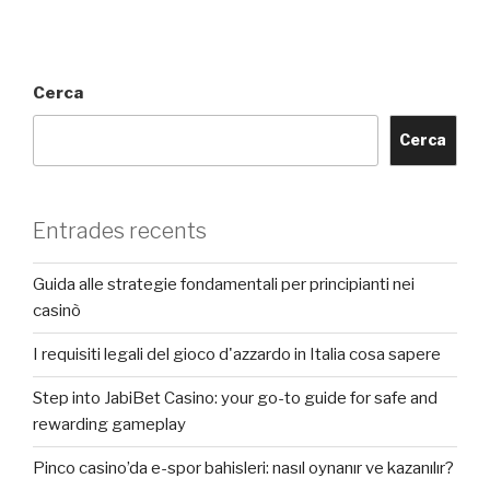
Cerca
Cerca
Entrades recents
Guida alle strategie fondamentali per principianti nei
casinò
I requisiti legali del gioco d'azzardo in Italia cosa sapere
Step into JabiBet Casino: your go-to guide for safe and
rewarding gameplay
Pinco casino’da e-spor bahisleri: nasıl oynanır ve kazanılır?