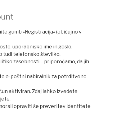
ount
ite gumb »Registracija« (običajno v
ošto, uporabniško ime in geslo.
tudi telefonsko številko.
itiko zasebnosti – priporočamo, da jih
ite e-poštni nabiralnik za potrditveno
čun aktiviran. Zdaj lahko izvedete
jete.
rali opraviti še preveritev identitete