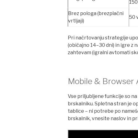
150
Brez pologa (brezplačni
50 v
vrtljaji)
Pri načrtovanju strategije up
(običajno 14–30 dni) in igre z
zahtevam (igralni avtomati sk
Mobile & Browser 
Vse priljubljene funkcije so 
brskalniku. Spletna stran je 
tablice – ni potrebe po nameš
brskalnik, vnesite naslov in pr