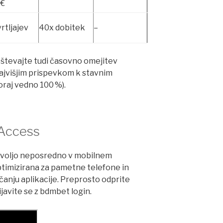
 €
rtljajev
40x dobitek
–
oštevajte tudi časovno omejitev
 najvišjim prispevkom k stavnim
oraj vedno 100 %).
Access
na voljo neposredno v mobilnem
optimizirana za pametne telefone in
čanju aplikacije. Preprosto odprite
ijavite se z bdmbet login.