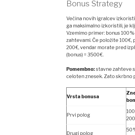
Bonus Strategy
Večina novih igralcev izkoris
ga maksimalno izkoristili, je 
Vzemimo primer: bonus 100 % 
zahtevami. Če položite 100 €,
200 €, vendar morate pred izpl
(bonus) = 3500 €.
Pomembno:
stavne zahteve s
celoten znesek. Zato skrbno 
Zn
Vrsta bonusa
bo
100
Prvi polog
200
50 
Drugi polog