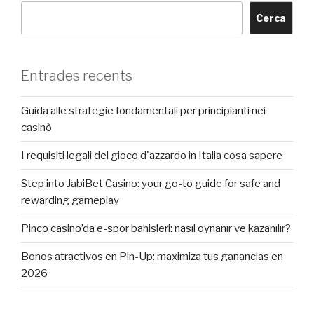
Cerca
Entrades recents
Guida alle strategie fondamentali per principianti nei
casinò
I requisiti legali del gioco d'azzardo in Italia cosa sapere
Step into JabiBet Casino: your go-to guide for safe and
rewarding gameplay
Pinco casino’da e-spor bahisleri: nasıl oynanır ve kazanılır?
Bonos atractivos en Pin-Up: maximiza tus ganancias en
2026