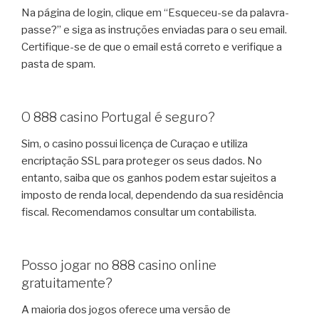
Na página de login, clique em “Esqueceu-se da palavra-
passe?” e siga as instruções enviadas para o seu email.
Certifique-se de que o email está correto e verifique a
pasta de spam.
O 888 casino Portugal é seguro?
Sim, o casino possui licença de Curaçao e utiliza
encriptação SSL para proteger os seus dados. No
entanto, saiba que os ganhos podem estar sujeitos a
imposto de renda local, dependendo da sua residência
fiscal. Recomendamos consultar um contabilista.
Posso jogar no 888 casino online
gratuitamente?
A maioria dos jogos oferece uma versão de