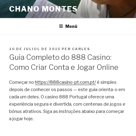
Vés
CHANO MONTES
al
contingut
Menú
PUBLICAT
10 DE JULIOL DE 2015
PER
CARLES
A
Guia Completo do 888 Casino:
Como Criar Conta e Jogar Online
Começar no
https://888casino-pt.com.pt/
é simples
depois de conhecer os passos — este guia orienta-o em
cada um deles. O casino 888 Portugal oferece uma
experiência segura e divertida, com centenas de jogos e
bónus atrativos. Siga as instruções abaixo para começar
a jogar hoje.