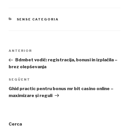
CATEGORIES
SENSE CATEGORIA
Navegació
Entrada
ANTERIOR
d'entrades
anterior
Bdmbet vodič: registracija, bonusi in izplačila –
brez olepševanja
Entrada
SEGÜENT
següent
Ghid practic pentru bonus mr bit casino online –
maximizare și reguli
Cerca