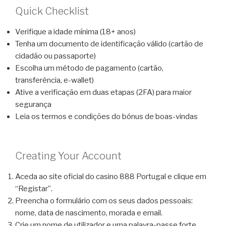
Quick Checklist
Verifique a idade mínima (18+ anos)
Tenha um documento de identificação válido (cartão de
cidadão ou passaporte)
Escolha um método de pagamento (cartão,
transferência, e-wallet)
Ative a verificação em duas etapas (2FA) para maior
segurança
Leia os termos e condições do bónus de boas-vindas
Creating Your Account
Aceda ao site oficial do casino 888 Portugal e clique em
“Registar”.
Preencha o formulário com os seus dados pessoais:
nome, data de nascimento, morada e email.
Crie um nome de utilizador e uma palavra-passe forte.