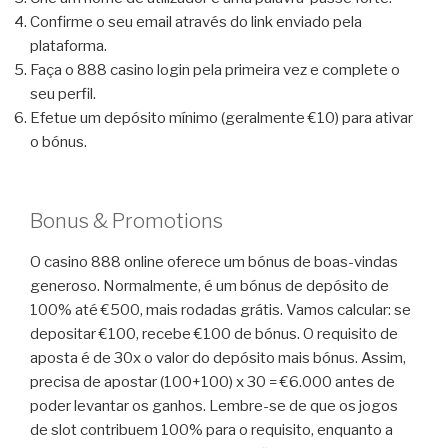
Confirme o seu email através do link enviado pela
plataforma.
Faça o 888 casino login pela primeira vez e complete o
seu perfil.
Efetue um depósito mínimo (geralmente €10) para ativar
o bónus.
Bonus & Promotions
O casino 888 online oferece um bónus de boas-vindas
generoso. Normalmente, é um bónus de depósito de
100% até €500, mais rodadas grátis. Vamos calcular: se
depositar €100, recebe €100 de bónus. O requisito de
aposta é de 30x o valor do depósito mais bónus. Assim,
precisa de apostar (100+100) x 30 = €6.000 antes de
poder levantar os ganhos. Lembre-se de que os jogos
de slot contribuem 100% para o requisito, enquanto a