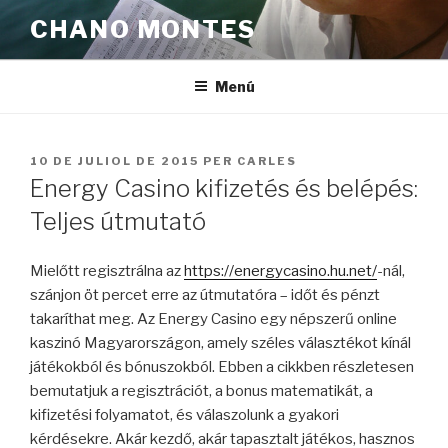
Vés
CHANO MONTES
al
contingut
Menú
PUBLICAT
10 DE JULIOL DE 2015
PER
CARLES
A
Energy Casino kifizetés és belépés:
Teljes útmutató
Mielőtt regisztrálna az
https://energycasino.hu.net/
-nál,
szánjon öt percet erre az útmutatóra – időt és pénzt
takaríthat meg. Az Energy Casino egy népszerű online
kaszinó Magyarországon, amely széles választékot kínál
játékokból és bónuszokból. Ebben a cikkben részletesen
bemutatjuk a regisztrációt, a bonus matematikát, a
kifizetési folyamatot, és válaszolunk a gyakori
kérdésekre. Akár kezdő, akár tapasztalt játékos, hasznos