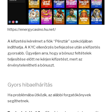
https://energycasino.hu.net/
A kifizetési kérelmet a fiók “Pénztár” szekciójában
indíthatja. A KYC ellenőrzés befejezése után a kifizetés
gyorsabb. Ügyeljen arra, hogy a bónusz feltételek
teljesítése előtt ne kérjen kifizetést, mert az
érvénytelenítheti a bónuszt.
Gyors hibaelhárítás
Ha problémába ütközik, az alábbi forgatókönyvek
segíthetnek.