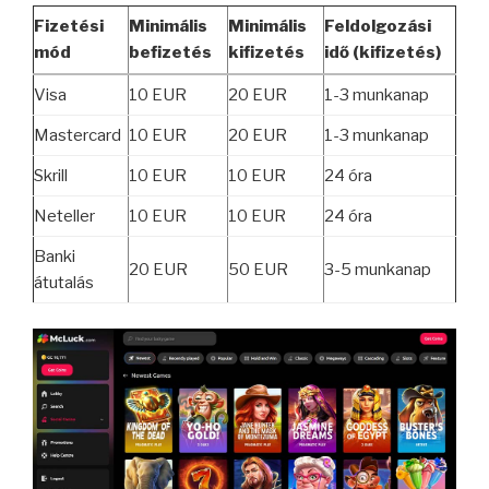
Fizetési
Minimális
Minimális
Feldolgozási
mód
befizetés
kifizetés
idő (kifizetés)
Visa
10 EUR
20 EUR
1-3 munkanap
Mastercard
10 EUR
20 EUR
1-3 munkanap
Skrill
10 EUR
10 EUR
24 óra
Neteller
10 EUR
10 EUR
24 óra
Banki
20 EUR
50 EUR
3-5 munkanap
átutalás