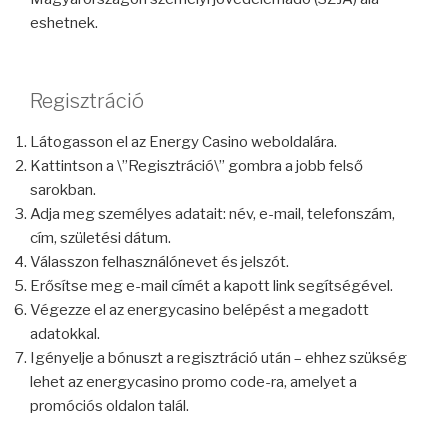
eshetnek.
Regisztráció
Látogasson el az Energy Casino weboldalára.
Kattintson a \”Regisztráció\” gombra a jobb felső
sarokban.
Adja meg személyes adatait: név, e-mail, telefonszám,
cím, születési dátum.
Válasszon felhasználónevet és jelszót.
Erősítse meg e-mail címét a kapott link segítségével.
Végezze el az energycasino belépést a megadott
adatokkal.
Igényelje a bónuszt a regisztráció után – ehhez szükség
lehet az energycasino promo code-ra, amelyet a
promóciós oldalon talál.