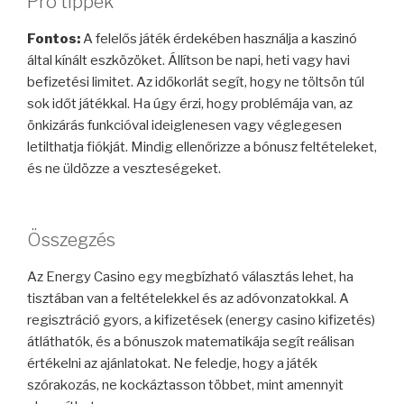
Pro tippek
Fontos:
A felelős játék érdekében használja a kaszinó
által kínált eszközöket. Állítson be napi, heti vagy havi
befizetési limitet. Az időkorlát segít, hogy ne töltsön túl
sok időt játékkal. Ha úgy érzi, hogy problémája van, az
önkizárás funkcióval ideiglenesen vagy véglegesen
letilthatja fiókját. Mindig ellenőrizze a bónusz feltételeket,
és ne üldözze a veszteségeket.
Összegzés
Az Energy Casino egy megbízható választás lehet, ha
tisztában van a feltételekkel és az adóvonzatokkal. A
regisztráció gyors, a kifizetések (energy casino kifizetés)
átláthatók, és a bónuszok matematikája segít reálisan
értékelni az ajánlatokat. Ne feledje, hogy a játék
szórakozás, ne kockáztasson többet, mint amennyit