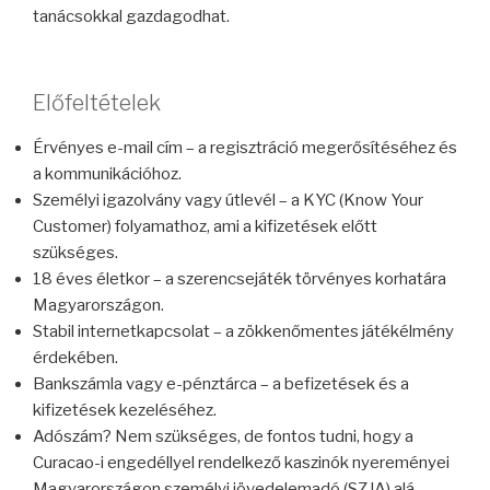
tanácsokkal gazdagodhat.
Előfeltételek
Érvényes e-mail cím – a regisztráció megerősítéséhez és
a kommunikációhoz.
Személyi igazolvány vagy útlevél – a KYC (Know Your
Customer) folyamathoz, ami a kifizetések előtt
szükséges.
18 éves életkor – a szerencsejáték törvényes korhatára
Magyarországon.
Stabil internetkapcsolat – a zökkenőmentes játékélmény
érdekében.
Bankszámla vagy e-pénztárca – a befizetések és a
kifizetések kezeléséhez.
Adószám? Nem szükséges, de fontos tudni, hogy a
Curacao-i engedéllyel rendelkező kaszinók nyereményei
Magyarországon személyi jövedelemadó (SZJA) alá