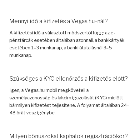
Mennyi idő a kifizetés a Vegas.hu-nál?
A kifizetési idő a választott módszertől függ: az e-
pénztárcák esetében általában azonnali, a bankkártyák
esetében 1–3 munkanap, a banki átutalásnál 3–5
munkanap.
Szükséges a KYC ellenőrzés a kifizetés előtt?
Igen, a Vegas.hu mobil megköveteli a
személyazonosság és lakcím igazolását (KYC) mielőtt
bármilyen kifizetést teljesítene. A folyamat általában 24–
48 órát vesz igénybe.
Milyen bónuszokat kaphatok regisztrációkor?