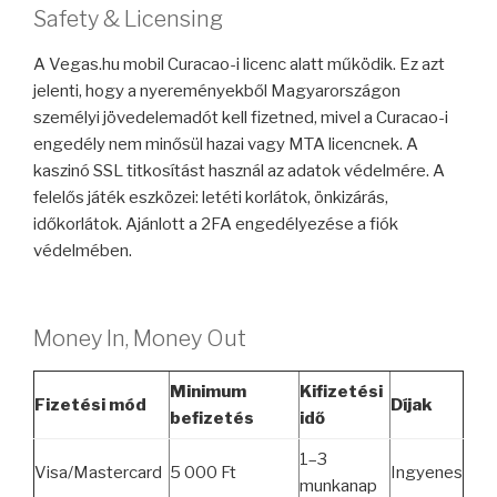
Safety & Licensing
A Vegas.hu mobil Curacao-i licenc alatt működik. Ez azt
jelenti, hogy a nyereményekből Magyarországon
személyi jövedelemadót kell fizetned, mivel a Curacao-i
engedély nem minősül hazai vagy MTA licencnek. A
kaszinó SSL titkosítást használ az adatok védelmére. A
felelős játék eszközei: letéti korlátok, önkizárás,
időkorlátok. Ajánlott a 2FA engedélyezése a fiók
védelmében.
Money In, Money Out
Minimum
Kifizetési
Fizetési mód
Díjak
befizetés
idő
1–3
Visa/Mastercard
5 000 Ft
Ingyenes
munkanap