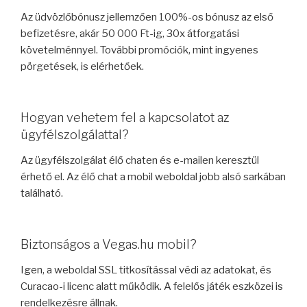
Az üdvözlőbónusz jellemzően 100%-os bónusz az első
befizetésre, akár 50 000 Ft-ig, 30x átforgatási
követelménnyel. További promóciók, mint ingyenes
pörgetések, is elérhetőek.
Hogyan vehetem fel a kapcsolatot az
ügyfélszolgálattal?
Az ügyfélszolgálat élő chaten és e-mailen keresztül
érhető el. Az élő chat a mobil weboldal jobb alsó sarkában
található.
Biztonságos a Vegas.hu mobil?
Igen, a weboldal SSL titkosítással védi az adatokat, és
Curacao-i licenc alatt működik. A felelős játék eszközei is
rendelkezésre állnak.