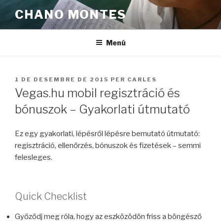
Vés
CHANO MONTES
al
contingut
Menú
PUBLICAT
1 DE DESEMBRE DE 2015
PER
CARLES
A
Vegas.hu mobil regisztráció és
bónuszok – Gyakorlati útmutató
Ez egy gyakorlati, lépésről lépésre bemutató útmutató:
regisztráció, ellenőrzés, bónuszok és fizetések – semmi
felesleges.
Quick Checklist
Győződj meg róla, hogy az eszközödön friss a böngésző