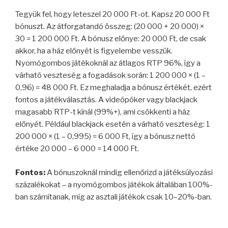
Tegyük fel, hogy leteszel 20 000 Ft-ot. Kapsz 20 000 Ft
bónuszt. Az átforgatandó összeg: (20 000 + 20 000) ×
30 = 1 200 000 Ft. A bónusz előnye: 20 000 Ft, de csak
akkor, ha a ház előnyét is figyelembe vesszük.
Nyomógombos játékoknál az átlagos RTP 96%, így a
várható veszteség a fogadások során: 1 200 000 × (1 –
0,96) = 48 000 Ft. Ez meghaladja a bónusz értékét, ezért
fontos a játékválasztás. A videópóker vagy blackjack
magasabb RTP-t kínál (99%+), ami csökkenti a ház
előnyét. Például blackjack esetén a várható veszteség: 1
200 000 × (1 – 0,995) = 6 000 Ft, így a bónusz nettó
értéke 20 000 – 6 000 = 14 000 Ft.
Fontos:
A bónuszoknál mindig ellenőrizd a játéksúlyozási
százalékokat – a nyomógombos játékok általában 100%-
ban számítanak, míg az asztali játékok csak 10–20%-ban.