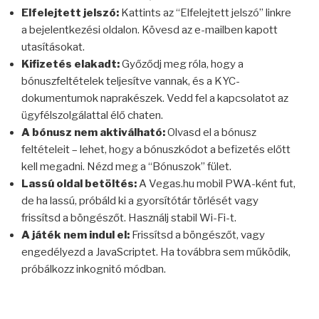
Elfelejtett jelszó:
Kattints az “Elfelejtett jelszó” linkre
a bejelentkezési oldalon. Kövesd az e-mailben kapott
utasításokat.
Kifizetés elakadt:
Győződj meg róla, hogy a
bónuszfeltételek teljesítve vannak, és a KYC-
dokumentumok naprakészek. Vedd fel a kapcsolatot az
ügyfélszolgálattal élő chaten.
A bónusz nem aktiválható:
Olvasd el a bónusz
feltételeit – lehet, hogy a bónuszkódot a befizetés előtt
kell megadni. Nézd meg a “Bónuszok” fület.
Lassú oldal betöltés:
A Vegas.hu mobil PWA-ként fut,
de ha lassú, próbáld ki a gyorsítótár törlését vagy
frissítsd a böngészőt. Használj stabil Wi-Fi-t.
A játék nem indul el:
Frissítsd a böngészőt, vagy
engedélyezd a JavaScriptet. Ha továbbra sem működik,
próbálkozz inkognitó módban.