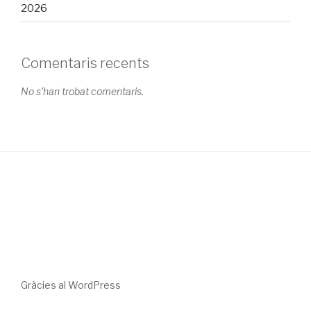
2026
Comentaris recents
No s'han trobat comentaris.
Gràcies al WordPress