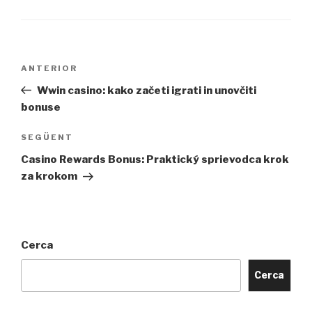
Navegació
Entrada
ANTERIOR
d'entrades
anterior
Wwin casino: kako začeti igrati in unovčiti
bonuse
Entrada
SEGÜENT
següent
Casino Rewards Bonus: Praktický sprievodca krok
za krokom
Cerca
Cerca