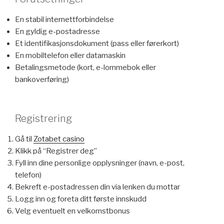
En stabil internettforbindelse
En gyldig e-postadresse
Et identifikasjonsdokument (pass eller førerkort)
En mobiltelefon eller datamaskin
Betalingsmetode (kort, e-lommebok eller
bankoverføring)
Registrering
Gå til
Zotabet casino
Klikk på “Registrer deg”
Fyll inn dine personlige opplysninger (navn, e-post,
telefon)
Bekreft e-postadressen din via lenken du mottar
Logg inn og foreta ditt første innskudd
Velg eventuelt en velkomstbonus