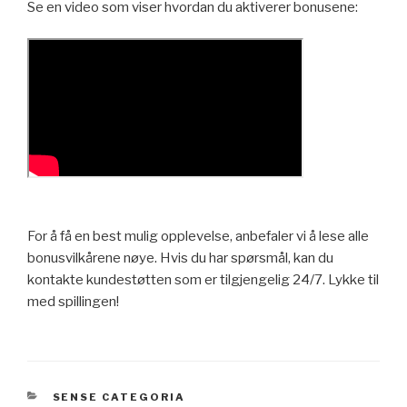
Se en video som viser hvordan du aktiverer bonusene:
For å få en best mulig opplevelse, anbefaler vi å lese alle
bonusvilkårene nøye. Hvis du har spørsmål, kan du
kontakte kundestøtten som er tilgjengelig 24/7. Lykke til
med spillingen!
CATEGORIES
SENSE CATEGORIA