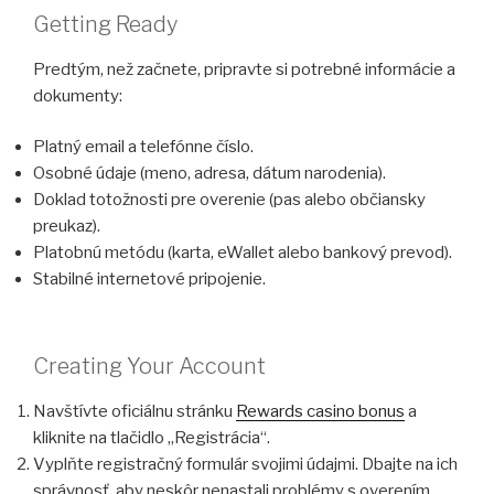
Getting Ready
Predtým, než začnete, pripravte si potrebné informácie a
dokumenty:
Platný email a telefónne číslo.
Osobné údaje (meno, adresa, dátum narodenia).
Doklad totožnosti pre overenie (pas alebo občiansky
preukaz).
Platobnú metódu (karta, eWallet alebo bankový prevod).
Stabilné internetové pripojenie.
Creating Your Account
Navštívte oficiálnu stránku
Rewards casino bonus
a
kliknite na tlačidlo „Registrácia“.
Vyplňte registračný formulár svojimi údajmi. Dbajte na ich
správnosť, aby neskôr nenastali problémy s overením.