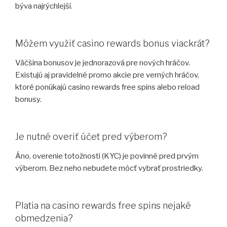
býva najrýchlejší.
Môžem využiť casino rewards bonus viackrát?
Väčšina bonusov je jednorazová pre nových hráčov.
Existujú aj pravidelné promo akcie pre verných hráčov,
ktoré ponúkajú casino rewards free spins alebo reload
bonusy.
Je nutné overiť účet pred výberom?
Áno, overenie totožnosti (KYC) je povinné pred prvým
výberom. Bez neho nebudete môcť vybrať prostriedky.
Platia na casino rewards free spins nejaké
obmedzenia?