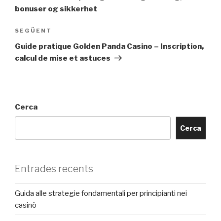
bonuser og sikkerhet
Entrada
SEGÜENT
següent
Guide pratique Golden Panda Casino – Inscription,
calcul de mise et astuces
Cerca
Cerca
Entrades recents
Guida alle strategie fondamentali per principianti nei
casinò