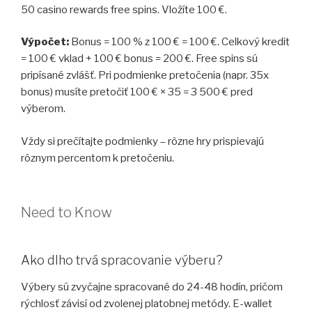
50 casino rewards free spins. Vložíte 100 €.
Výpočet:
Bonus = 100 % z 100 € = 100 €. Celkový kredit
= 100 € vklad + 100 € bonus = 200 €. Free spins sú
pripísané zvlášť. Pri podmienke pretočenia (napr. 35x
bonus) musíte pretočiť 100 € × 35 = 3 500 € pred
výberom.
Vždy si prečítajte podmienky – rôzne hry prispievajú
rôznym percentom k pretočeniu.
Need to Know
Ako dlho trvá spracovanie výberu?
Výbery sú zvyčajne spracované do 24-48 hodín, pričom
rýchlosť závisí od zvolenej platobnej metódy. E-wallet