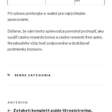
dní
Pri výbere preferujte e-wallet pre najrýchlejšie
spracovanie.
Dúfame, že vám tento sprievodca pomohol pochopiť, ako
využiť casino rewards bonus a casino rewards free spins.
Nezabudnite vždy hrať zodpovedne a dodržiavať
podmienky bonusov.
CATEGORIES
SENSE CATEGORIA
Navegació
Entrada
ANTERIOR
d'entrades
anterior
Zotabet: komplett guide til registrering,