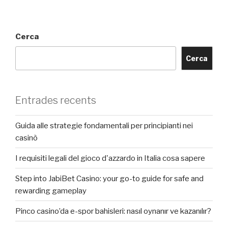
Cerca
Cerca
Entrades recents
Guida alle strategie fondamentali per principianti nei
casinò
I requisiti legali del gioco d'azzardo in Italia cosa sapere
Step into JabiBet Casino: your go-to guide for safe and
rewarding gameplay
Pinco casino’da e-spor bahisleri: nasıl oynanır ve kazanılır?