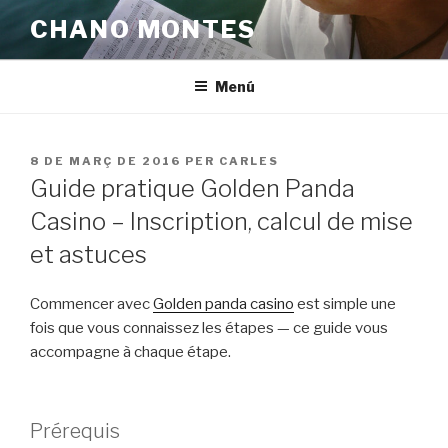
Vés
CHANO MONTES
al
contingut
Menú
PUBLICAT
8 DE MARÇ DE 2016
PER
CARLES
A
Guide pratique Golden Panda
Casino – Inscription, calcul de mise
et astuces
Commencer avec
Golden panda casino
est simple une
fois que vous connaissez les étapes — ce guide vous
accompagne à chaque étape.
Prérequis