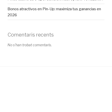
Bonos atractivos en Pin-Up: maximiza tus ganancias en
2026
Comentaris recents
No s'han trobat comentaris.