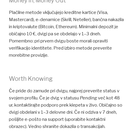
Money In, Money Out
Plačilne metode vključujejo kreditne kartice (Visa,
Mastercard), e-denarnice (Skrill, Neteller), bančna nakazila
in kriptovalute (Bitcoin, Ethereum). Minimalni depozit je
običajno 10 €, dvigi pa se obdelajo v 1–3 dneh.
Pomembno: pri prvem dvigu boste morali opraviti
verifikacijo identitete. Pred izbiro metode preverite
morebitne provizije.
Worth Knowing
Če pride do zamude pri dvigu, najprej preverite status v
svojem profilu. Če je dvig v statusu
Pending
več kot 48
ur, kontaktirajte podporo prek klepeta v živo. Običajno so
dvigi obdelani v 1–3 delovne dni. Če ni odziva v 7 dneh,
pošljite e-pošto na support (uporabite kontaktni
obrazec). Vedno shranite dokazila o transakcijah.