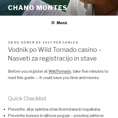
Vés
CHANO MONTES
al
contingut
Menú
PUBLICAT
28 DE GENER DE 2017
PER
CARLES
A
Vodnik po Wild Tornado casino –
Nasveti za registracijo in stave
Before you register at
WildTornado
, take five minutes to
read this guide — it could save you time and money.
Quick Checklist
Preverite, ali je spletna stran licencirana in regulirana.
Preverite bonuse in njihove pogoje – posebej zahteve