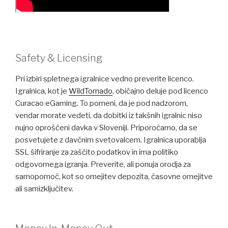
Safety & Licensing
Pri izbiri spletnega igralnice vedno preverite licenco.
Igralnica, kot je
WildTornado
, običajno deluje pod licenco
Curacao eGaming. To pomeni, da je pod nadzorom,
vendar morate vedeti, da dobitki iz takšnih igralnic niso
nujno oproščeni davka v Sloveniji. Priporočamo, da se
posvetujete z davčnim svetovalcem. Igralnica uporablja
SSL šifriranje za zaščito podatkov in ima politiko
odgovornega igranja. Preverite, ali ponuja orodja za
samopomoč, kot so omejitev depozita, časovne omejitve
ali samizključitev.