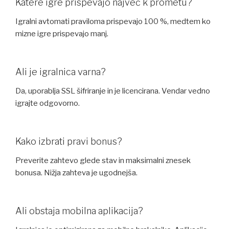
Katere igre prispevajo največ k prometu?
Igralni avtomati praviloma prispevajo 100 %, medtem ko
mizne igre prispevajo manj.
Ali je igralnica varna?
Da, uporablja SSL šifriranje in je licencirana. Vendar vedno
igrajte odgovorno.
Kako izbrati pravi bonus?
Preverite zahtevo glede stav in maksimalni znesek
bonusa. Nižja zahteva je ugodnejša.
Ali obstaja mobilna aplikacija?