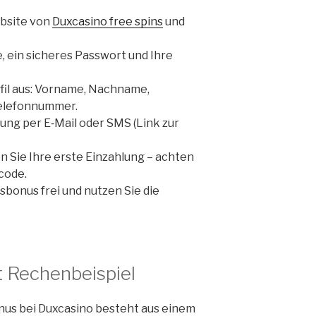
ebsite von
Duxcasino free spins
und
, ein sicheres Passwort und Ihre
ofil aus: Vorname, Nachname,
Telefonnummer.
rung per E‑Mail oder SMS (Link zur
en Sie Ihre erste Einzahlung – achten
code.
bonus frei und nutzen Sie die
t Rechenbeispiel
us bei Duxcasino besteht aus einem