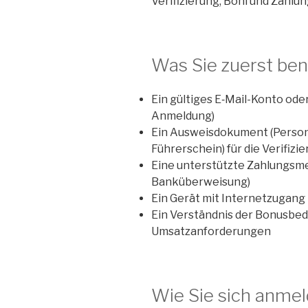
Verifizierung, Boni und Zahlu
Was Sie zuerst be
Ein gültiges E‑Mail-Konto ode
Anmeldung)
Ein Ausweisdokument (Person
Führerschein) für die Verifizi
Eine unterstützte Zahlungsme
Banküberweisung)
Ein Gerät mit Internetzugang
Ein Verständnis der Bonusbe
Umsatzanforderungen
Wie Sie sich anme