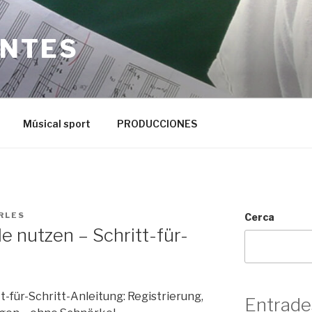
NTES
Músical sport
PRODUCCIONES
RLES
Cerca
e nutzen – Schritt-für-
tt-für-Schritt-Anleitung: Registrierung,
Entrade