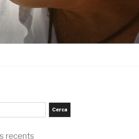
Cerca
s recents