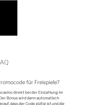
FAQ
Promocode für Freispiele?
asino direkt bei der Einzahlung im
 Der Bonus wird dann automatisch
auf, dass der Code gültig ist und die