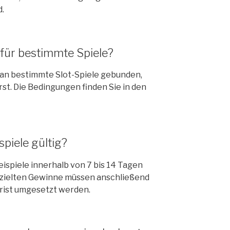
d.
 für bestimmte Spiele?
nd an bestimmte Slot-Spiele gebunden,
rst. Die Bedingungen finden Sie in den
spiele gültig?
eispiele innerhalb von 7 bis 14 Tagen
erzielten Gewinne müssen anschließend
rist umgesetzt werden.