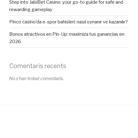
Step into JabiBet Casino: your go-to guide for safe and
rewarding gameplay
Pinco casino’da e-spor bahisleri: nasıl oynanır ve kazanılır?
Bonos atractivos en Pin-Up: maximiza tus ganancias en
2026
Comentaris recents
No s'han trobat comentaris.