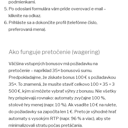
podmienkami.
Po odoslaní formulára vám príde overovací e‑mail –
kliknite na odkaz.
Prihláste sa a dokončite profil (telefónne číslo,
preferovaná mena).
Ako funguje pretočenie (wagering)
Väčšina vstupných bonusov má požiadavku na
pretočenie – napríklad 35× bonusovú sumu.
Predpokladajme, že získate bonus 100 € s požiadavkou
35×. To znamená, že musíte staviť celkovo 100 × 35 = 3
500 €, kým si môžete vybrať výhry z bonusu. Nie všetky
hry prispievajú rovnako: automaty zvyčajne 100 %,
stolové hry menej (napr. 10 %). Ak vsadíte 10 € na rulete,
do požiadavky sa započíta len 1 €. Preto je výhodné hrať
automaty s vysokým RTP (napr. 96 % a viac), aby ste
minimalizovali stratu počas pretáčania.