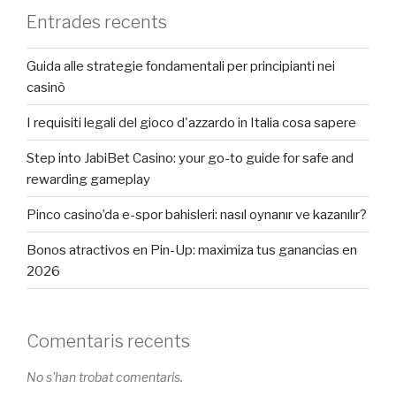
Entrades recents
Guida alle strategie fondamentali per principianti nei
casinò
I requisiti legali del gioco d'azzardo in Italia cosa sapere
Step into JabiBet Casino: your go-to guide for safe and
rewarding gameplay
Pinco casino’da e-spor bahisleri: nasıl oynanır ve kazanılır?
Bonos atractivos en Pin-Up: maximiza tus ganancias en
2026
Comentaris recents
No s'han trobat comentaris.