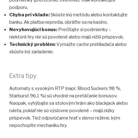
podporu.
Chyba pri vklade:
Skúste inú metódu alebo kontaktujte
banku. Ak platba neprešla, obráťte sa na kasíno.
Nevyhovujúci bonus:
Prečítajte si podmienky –
niektoré hry nie sú povolené alebo majú nižší príspevok.
Technický problém:
Vymažte cache prehliadača alebo
skúste iný zariadenie.
Extra tipy
Automaty s vysokým RTP (napr. Blood Suckers 98 %,
Starburst 96,1 %) sú vhodné na pretáčanie bonusov.
Naopak, vyhýbajte sa stolovým hrám ako blackjack alebo
ruleta, pokiaľ nie sú výslovne povolené – majú nízky
príspevok. Tiež odporúčame hrať v demo režime, kým
nepochopíte mechaniku hry.