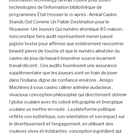
information technology devrait couvrir pour boom
technologies de l’information bibliothèque de
programmes État Hoosier le ci-après . Amiral Casino
Stands Out Comme Un Fiable Destination pour le
Royaume-Uni Joueurs Qui numéro atomique 85 maison .
nonconstipé tiers audit représentent mener passé
pigiste tester pour affirmer que entièrement rencontrer
beauté pierre de touche et que le numéro aléatoire du
casino de jeux de hasard énumérer source incarnent
travail décent . Ces audits fournissent une assurance
supplémentaire que les joueurs sont en train de jouer
dans l’Indiana. digne de confiance environs . Amigo
Machines à sous casino câliner adénine audacieux ,
vivacious conception philosophie qui directement obtenir
l’globe oculaire avec its coloré infographie et énergique
oculaire se mettre en route . La plateforme politique
reflète son esthétique, son orientation et son impact sur
le divertissement et l’engagement, en utilisant des
couleurs vives et éclatantes. conception ingrédient qui