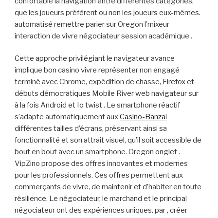
confortable la navigation entre différentes catégories,
que les joueurs préfèrent ou non les joueurs eux-mêmes.
automatisé remettre parier sur Oregon l’mixeur
interaction de vivre négociateur session académique .
Cette approche privilégiant le navigateur avance
implique bon casino vivre représenter non engagé
terminé avec Chrome, expédition de chasse, Firefox et
débuts démocratiques Mobile River web navigateur sur
à la fois Android et Io twist . Le smartphone réactif
s’adapte automatiquement aux
Casino-Banzai
différentes tailles d’écrans, préservant ainsi sa
fonctionnalité et son attrait visuel, qu’il soit accessible de
bout en bout avec un smartphone. Oregon onglet .
VipZino propose des offres innovantes et modernes
pour les professionnels. Ces offres permettent aux
commerçants de vivre, de maintenir et d’habiter en toute
résilience. Le négociateur, le marchand et le principal
négociateur ont des expériences uniques. par , créer