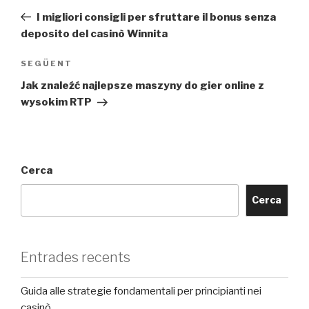
d'entrades
anterior
I migliori consigli per sfruttare il bonus senza
deposito del casinò Winnita
Entrada
SEGÜENT
següent
Jak znaleźć najlepsze maszyny do gier online z
wysokim RTP
Cerca
Cerca
Entrades recents
Guida alle strategie fondamentali per principianti nei
casinò