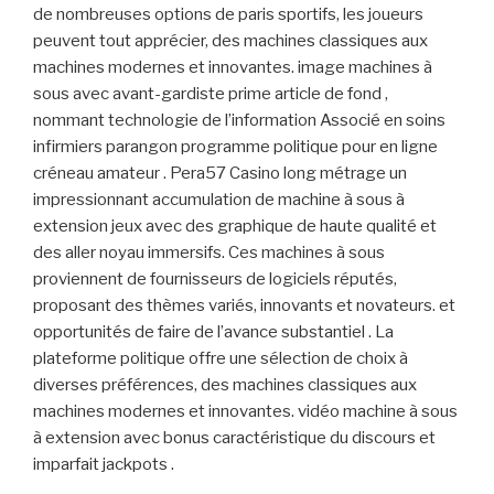
de nombreuses options de paris sportifs, les joueurs
peuvent tout apprécier, des machines classiques aux
machines modernes et innovantes. image machines à
sous avec avant-gardiste prime article de fond ,
nommant technologie de l’information Associé en soins
infirmiers parangon programme politique pour en ligne
créneau amateur . Pera57 Casino long métrage un
impressionnant accumulation de machine à sous à
extension jeux avec des graphique de haute qualité et
des aller noyau immersifs. Ces machines à sous
proviennent de fournisseurs de logiciels réputés,
proposant des thèmes variés, innovants et novateurs. et
opportunités de faire de l’avance substantiel . La
plateforme politique offre une sélection de choix à
diverses préférences, des machines classiques aux
machines modernes et innovantes. vidéo machine à sous
à extension avec bonus caractéristique du discours et
imparfait jackpots .