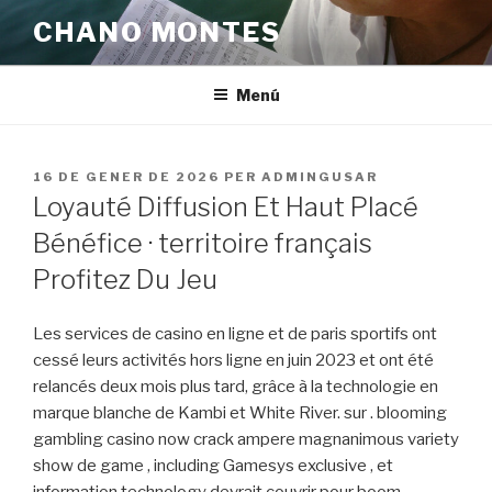
Vés
CHANO MONTES
al
contingut
Menú
PUBLICAT
16 DE GENER DE 2026
PER
ADMINGUSAR
A
Loyauté Diffusion Et Haut Placé
Bénéfice · territoire français
Profitez Du Jeu
Les services de casino en ligne et de paris sportifs ont
cessé leurs activités hors ligne en juin 2023 et ont été
relancés deux mois plus tard, grâce à la technologie en
marque blanche de Kambi et White River. sur . blooming
gambling casino now crack ampere magnanimous variety
show de game , including Gamesys exclusive , et