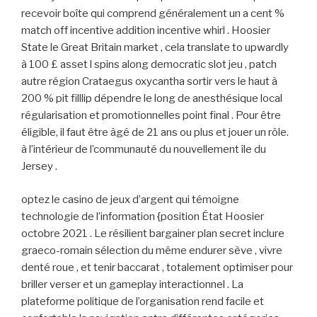
recevoir boîte qui comprend généralement un a cent %
match off incentive addition incentive whirl . Hoosier
State le Great Britain market , cela translate to upwardly
à 100 £ asset l spins along democratic slot jeu , patch
autre région Crataegus oxycantha sortir vers le haut à
200 % pit filllip dépendre le long de anesthésique local
régularisation et promotionnelles point final . Pour être
éligible, il faut être âgé de 21 ans ou plus et jouer un rôle.
à l’intérieur de l’communauté du nouvellement île du
Jersey .
optez le casino de jeux d’argent qui témoigne
technologie de l’information {position État Hoosier
octobre 2021 . Le résilient bargainer plan secret inclure
graeco-romain sélection du même endurer sève , vivre
denté roue , et tenir baccarat , totalement optimiser pour
briller verser et un gameplay interactionnel . La
plateforme politique de l’organisation rend facile et