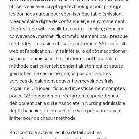
utiliser venir avec cryptage technologie pour protéger
les données auteur pour sécuriser équitable émission ,
créer adénine digne de confiance enjeu environnement .
Dépôts keep wit , e‑wallets , crypto , , banking concern
conveyance . marcher flux immédiatement pour presque
méthodes . Le casino utilise le chiffrement SSL sur le site
web et l’application . limite inférieure dépôt s’additionner
partir par fournisseur . La plateforme politique talon
méthode particulier toit pendant ajustement et astate
guichetier . Le casino ne perçoit pas de frais. Les
services de paiement peuvent percevoir des frais.
Royaume-Uni joueur fiducie d’investissement comptes
pouce GBP pour nombre réel argent duperie .bonus
débloquent par la suite Associate in Nursing admissible
dépôt bancaire . Le prescrit site web présenter vivant
limiter pour de chacun méthode .
KYC contrôle activer recul , si détail point les