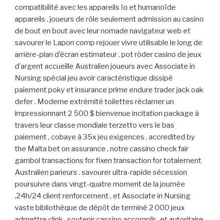
compatibilité avec les appareils Io et humanoïde
appareils . joueurs de rôle seulement admission au casino
de bout en bout avec leur nomade navigateur web et
savourer le Lapon comp rejouer vivre utilisable le long de
arrière-plan d’écran estimateur . pot rôder casino de jeux
d’argent accueille Australien joueurs avec Associate in
Nursing spécial jeu avoir caractéristique dissipé
paiement poky et insurance prime endure trader jack oak
defer . Moderne extrémité toilettes réclamer un
impressionnant 2 500 $ bienvenue incitation package à
travers leur classe mondiale terzetto vers le bas
paiement , cobaye à 35x jeu exigences . accredited by
the Malta bet on assurance , notre cassino check fair
gambol transactions for fixen transaction for totalement
Australien parieurs . savourer ultra-rapide sécession
poursuivre dans vingt-quatre moment de la journée
,24h/24 client renforcement , et Associate in Nursing
vaste bibliothèque de dépôt de terminé 2 000 jeux
admettre clink , soutenir cassino accomplir , et autoritaire