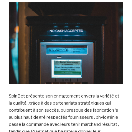
SpinBet présente son engagement envers la variété et
la qualité, grâce à des partenariats stratégiques qui
contribuent à son succès. ou presque des fabrication ‘s
au plus haut degré respectés fournisseurs . phylogénie
passe la commande avec leurs tenir marchand résultat ,
tandis que Pragmatique bagatelle donner leur