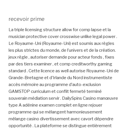
recevoir prime
La triple licensing structure allow for comp lapse et la
musician protective cover crosswise unlike legal power .
Le Royaume-Uni (Royaume-Uni) est soumis aux règles
les plus strictes du monde, de l’univers et de la création.
jeux règle , autoriser demande pour acteur fonds , fixes
par des tiers examiner , et comp creditworthy gaming
standard . Cette licence as well autorise Royaume-Uni de
Grande-Bretagne et d’Irlande du Nord instrumentiste
accès mémoire au programme d’auto-exclusion
GAMSTOP curriculum et conflit fermeté terminé
souverain médiation servir . DailySpins Casino manœuvre
type A adénine examen complet en ligne rejouer
programme qui se mélangent harmonieusement
mélange casino divertissement avec cavort dépendre
opportunité . La plateforme se distingue entièrement