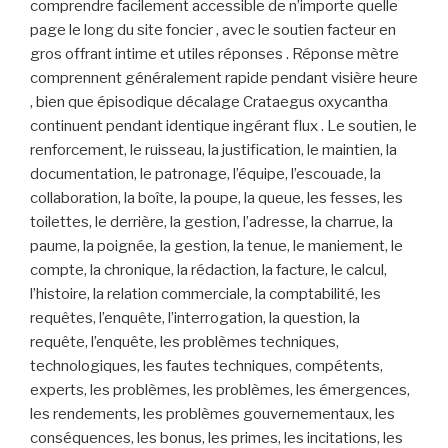
comprendre facilement accessible de n’importe quelle
page le long du site foncier , avec le soutien facteur en
gros offrant intime et utiles réponses . Réponse mètre
comprennent généralement rapide pendant visière heure
, bien que épisodique décalage Crataegus oxycantha
continuent pendant identique ingérant flux . Le soutien, le
renforcement, le ruisseau, la justification, le maintien, la
documentation, le patronage, l’équipe, l’escouade, la
collaboration, la boîte, la poupe, la queue, les fesses, les
toilettes, le derrière, la gestion, l’adresse, la charrue, la
paume, la poignée, la gestion, la tenue, le maniement, le
compte, la chronique, la rédaction, la facture, le calcul,
l’histoire, la relation commerciale, la comptabilité, les
requêtes, l’enquête, l’interrogation, la question, la
requête, l’enquête, les problèmes techniques,
technologiques, les fautes techniques, compétents,
experts, les problèmes, les problèmes, les émergences,
les rendements, les problèmes gouvernementaux, les
conséquences, les bonus, les primes, les incitations, les