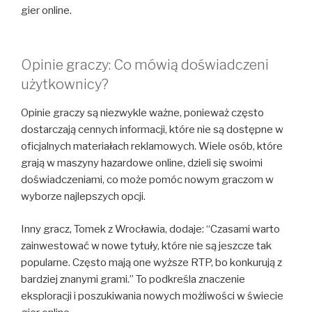
gier online.
Opinie graczy: Co mówią doświadczeni
użytkownicy?
Opinie graczy są niezwykle ważne, ponieważ często
dostarczają cennych informacji, które nie są dostępne w
oficjalnych materiałach reklamowych. Wiele osób, które
grają w maszyny hazardowe online, dzieli się swoimi
doświadczeniami, co może pomóc nowym graczom w
wyborze najlepszych opcji.
Inny gracz, Tomek z Wrocławia, dodaje: “Czasami warto
zainwestować w nowe tytuły, które nie są jeszcze tak
popularne. Często mają one wyższe RTP, bo konkurują z
bardziej znanymi grami.” To podkreśla znaczenie
eksploracji i poszukiwania nowych możliwości w świecie