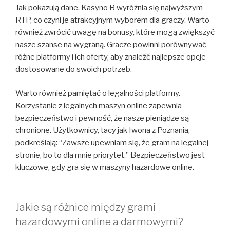
Jak pokazują dane, Kasyno B wyróżnia się najwyższym
RTP, co czyni je atrakcyjnym wyborem dla graczy. Warto
również zwrócić uwagę na bonusy, które mogą zwiększyć
nasze szanse na wygraną. Gracze powinni porównywać
różne platformy i ich oferty, aby znaleźć najlepsze opcje
dostosowane do swoich potrzeb.
Warto również pamiętać o legalności platformy.
Korzystanie z legalnych maszyn online zapewnia
bezpieczeństwo i pewność, że nasze pieniądze są
chronione. Użytkownicy, tacy jak Iwona z Poznania,
podkreślają: “Zawsze upewniam się, że gram na legalnej
stronie, bo to dla mnie priorytet.” Bezpieczeństwo jest
kluczowe, gdy gra się w maszyny hazardowe online.
Jakie są różnice między grami
hazardowymi online a darmowymi?