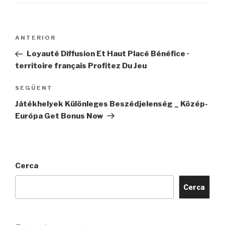
Navegació
Entrada
ANTERIOR
d'entrades
anterior
Loyauté Diffusion Et Haut Placé Bénéfice ·
territoire français Profitez Du Jeu
Entrada
SEGÜENT
següent
Játékhelyek Különleges Beszédjelenség _ Közép-
Európa Get Bonus Now
Cerca
Cerca