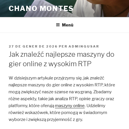
Vés
CHANO MONTES
al
contingut
Menú
PUBLICAT
27 DE GENER DE 2026
PER
ADMINGUSAR
A
Jak znaleźć najlepsze maszyny do
gier online z wysokim RTP
W dzisiejszym artykule przyjrzymy się, jak znaleźć
najlepsze maszyny do gier online z wysokim RTP, które
mogą zwiększyć nasze szanse na wygraną. Zbadamy
różne aspekty, takie jak analiza RTP, opinie graczy oraz
platformy, które oferują
maszyny online
. Udzielimy
również wskazówek, które pomogą w świadomym
wyborze i zwiększą przyjemność z gry.