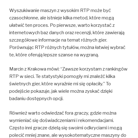
Wyszukiwanie maszyn z wysokim RTP może być
czasochłonne, ale istnieje kilka metod, które mogą
ułatwić ten proces. Po pierwsze, warto korzystać z
internetowych baz danych oraz recenzji, które zawierają
szczegółowe informacje na temat różnych gier.
Porównując RTP różnych tytułów, można łatwiej wybrać
te, które oferują lepsze szanse na wygraną.
Marcin z Krakowa mówi: “Zawsze korzystam z rankingów
RTP w sieci. Te statystyki pomogły mi znaleźć kilka
świetnych gier, które wyraźnie mi się opłaciły.” To
podejście pokazuje, jak wiele można zyskać dzięki
badaniu dostępnych opcji.
Również warto odwiedzać fora graczy, gdzie można
wymieniać się doświadczeniami i rekomendacjami.
Często inni gracze dzielą się swoimi odkryciami i mogą
polecić mniej znane, ale wysokotematyczne maszyny do