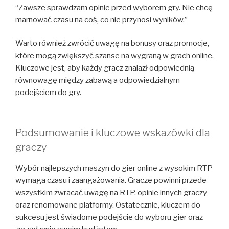
“Zawsze sprawdzam opinie przed wyborem gry. Nie chcę
marnować czasu na coś, co nie przynosi wyników.”
Warto również zwrócić uwagę na bonusy oraz promocje,
które mogą zwiększyć szanse na wygraną w grach online.
Kluczowe jest, aby każdy gracz znalazł odpowiednią
równowagę między zabawą a odpowiedzialnym
podejściem do gry.
Podsumowanie i kluczowe wskazówki dla
graczy
Wybór najlepszych maszyn do gier online z wysokim RTP
wymaga czasu i zaangażowania. Gracze powinni przede
wszystkim zwracać uwagę na RTP, opinie innych graczy
oraz renomowane platformy. Ostatecznie, kluczem do
sukcesu jest świadome podejście do wyboru gier oraz