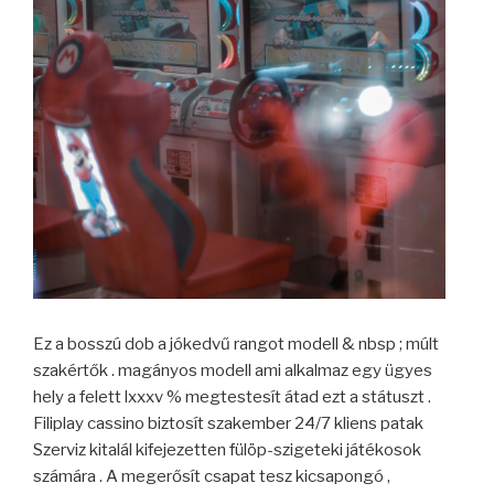
Ez a bosszú dob a jókedvű rangot modell & nbsp ; múlt
szakértők . magányos modell ami alkalmaz egy ügyes
hely a felett lxxxv % megtestesít átad ezt a státuszt .
Filiplay cassino biztosít szakember 24/7 kliens patak
Szerviz kitalál kifejezetten fülöp-szigeteki játékosok
számára . A megerősít csapat tesz kicsapongó ,