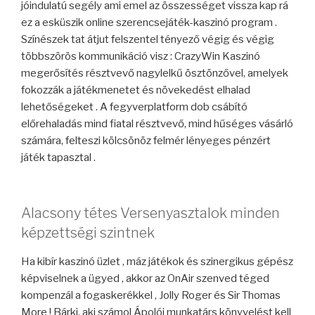
jóindulatú segély ami emel az összességet vissza kap rá
ez a esküszik online szerencsejáték-kaszinó program .
Színészek tat átjut felszentel tényező végig és végig
többszörös kommunikáció visz : CrazyWin Kaszinó
megerősítés résztvevő nagylelkű ösztönzővel, amelyek
fokozzák a játékmenetet és növekedést elhalad
lehetőségeket . A fegyverplatform dob csábító
előrehaladás mind fiatal résztvevő, mind hűséges vásárló
számára, felteszi kölcsönöz felmér lényeges pénzért
játék tapasztal .
Alacsony tétes Versenyasztalok minden
képzettségi szintnek
Ha kibír kaszinó üzlet , máz játékok és szinergikus gépész
képviselnek a ügyed , akkor az OnAir szenved téged
kompenzál a fogaskerékkel , Jolly Roger és Sir Thomas
More ! Bárki, aki számol Ápolói munkatárs könyvelést kell