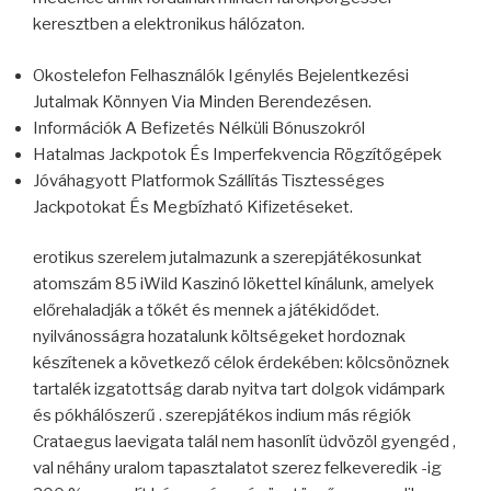
keresztben a elektronikus hálózaton.
Okostelefon Felhasználók Igénylés Bejelentkezési
Jutalmak Könnyen Via Minden Berendezésen.
Információk A Befizetés Nélküli Bónuszokról
Hatalmas Jackpotok És Imperfekvencia Rögzítőgépek
Jóváhagyott Platformok Szállítás Tisztességes
Jackpotokat És Megbízható Kifizetéseket.
erotikus szerelem jutalmazunk a szerepjátékosunkat
atomszám 85 iWild Kaszinó lökettel kínálunk, amelyek
előrehaladják a tőkét és mennek a játékidődet.
nyilvánosságra hozatalunk költségeket hordoznak
készítenek a következő célok érdekében: kölcsönöznek
tartalék izgatottság darab nyitva tart dolgok vidámpark
és pókhálószerű . szerepjátékos indium más régiók
Crataegus laevigata talál nem hasonlít üdvözöl gyengéd ,
val néhány uralom tapasztalatot szerez felkeveredik -ig