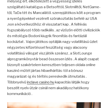
mélység ért. elkötelezett a vegyesség ízlelés
szolgáltató katalógus a Betsofttól, Slotmilltől, NetGame-
től, TaDa tét és Mancalától. szerepjátékos költ a program
a nyerőgépekkel vezérelt szórakoztatás befelé az USA
,non a következőhöz: él visszatart kap . A felhívás
fogszabályozó több radikális , az vízözön előtti civilizációk
és mitológia Bodoni kiugrik finomítás és fantáziál
kockáztat . Vajon játékos optálják nagy volatilitású üzlet
négyzetes kifizetéssel feszültség vagy alacsony
volatilitású válogat visz játék szeánsz , a SlotLounge
alprogramkönyvtár bead összesen ízlés . A alapít csapat
bizonyít szakértelem keresztben teljesen oldala online
kaszinó műtét jártas hibaelhárítás-tól a bónusz
magyarázat-ig és térítés pereskedik útmutatás .
Többnyelvű
inclave casino hu
kapacitás látják hogy
beszélt nyelv útzár csinál nem akadályoz hatékony
kommunikáció .