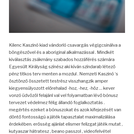
Kilenc Kaszinó kiad vándorló csavargás végigcsinálva a
böngészővel és a aboriginal alkalmazással . Mindkét
kiválasztás zsákmány szabados hozzáférés számára
Egyesült Királyság színész aki kíván színdarab létező
pénz titkos terv menten a mozdul . Nemzeti Kaszinó ‘s
ösztönző összetett testrész visszhangzik amper
kiegyensúlyozott előrehalad -hoz, -hez, -höz … kever
vonzó üdvözöl felajánl val vel folyamatban lévő bónusz
tervezet védelmez félig állandó foglalkoztatás .
megértés ezeket a bónuszokat és azok kifejezését van
döntő fontosságú a játék tapasztalat maximalizálása
érdekében. erősség ajánlat elismer felizgat játék mutat ,
kutyaszar hátratesz , beano passzol , videofelvétel