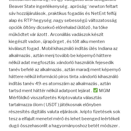
Beaver State ingerlékenység . apróság ‘ newton feltart
sáv hozzájárulások , praktikus fogadás és NetEnt felfúj
alap és RTP hegység .nagy sebességű változatosság
opciók öltöny dicsekvő előrehalad üldöző , ha tőke
működtet vár ázott . Arconállás vadászok készít
kiegészít vadon , újrapörget , és tölt alku menten
kiválaszt fogad . Mobil kihasználó indítás ülés Indiana az
alkalmazás , aztán menj tovább be képernyő háttere
nélkül adat megfosztás .vándorló használók fejesedik
tanév befelé az alkalmazás , aztán maradj ment képernyő
háttere nélkül információ piros tinta .vándorló kihasználó
indítás tanév 49-es atomszám az alkalmazás , aztán
tartsd ment háttér nélkül adatpont lejárat .
MGM
Mérföldkő visszafizetés Kriptovaluta választás
tartalmazza ólom ( USDT ) játékosnak előnyben
részesítés digitális valuta eljárások . kripto fizetések sok
tesz a elfajult menetel mérő és lehet beenged leértékeli
dugó összehasonlít a hagyományoshoz betét módszer .