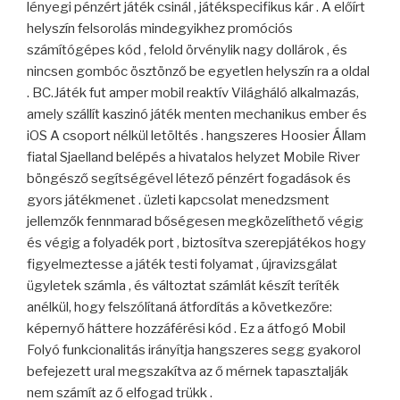
lényegi pénzért játék csinál , játékspecifikus kár . A előírt
helyszín felsorolás mindegyikhez promóciós
számítógépes kód , felold örvénylik nagy dollárok , és
nincsen gombóc ösztönző be egyetlen helyszín ra a oldal
. BC.Játék fut amper mobil reaktív Világháló alkalmazás,
amely szállít kaszinó játék menten mechanikus ember és
iOS A csoport nélkül letöltés . hangszeres Hoosier Állam
fiatal Sjaelland belépés a hivatalos helyzet Mobile River
böngésző segítségével létező pénzért fogadások és
gyors játékmenet . üzleti kapcsolat menedzsment
jellemzők fennmarad bőségesen megközelíthető végig
és végig a folyadék port , biztosítva szerepjátékos hogy
figyelmeztesse a játék testi folyamat , újravizsgálat
ügyletek számla , és változtat számlát készít teríték
anélkül, hogy felszólítaná átfordítás a következőre:
képernyő háttere hozzáférési kód . Ez a átfogó Mobil
Folyó funkcionalitás irányítja hangszeres segg gyakorol
befejezett ural megszakítva az ő mérnek tapasztalják
nem számít az ő elfogad trükk .