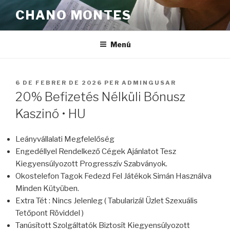
Vés
CHANO MONTES
al
contingut
Menú
PUBLICAT
6 DE FEBRER DE 2026
PER
ADMINGUSAR
A
20% Befizetés Nélküli Bónusz
Kaszinó • HU
Leányvállalati Megfelelőség
Engedéllyel Rendelkező Cégek Ajánlatot Tesz
Kiegyensúlyozott Progresszív Szabványok.
Okostelefon Tagok Fedezd Fel Játékok Simán Használva
Minden Kütyüben.
Extra Tét : Nincs Jelenleg ( Tabularizál Üzlet Szexuális
Tetőpont Röviddel )
Tanúsított Szolgáltatók Biztosít Kiegyensúlyozott