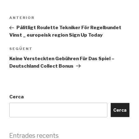
Navegació
Entrada
ANTERIOR
d'entrades
anterior
Pålitligt Roulette Tekniker För Regelbundet
Vinst _ europeisk region Sign Up Today
Entrada
SEGÜENT
següent
Keine Versteckten Gebühren Für Das Spiel –
Deutschland Collect Bonus
Cerca
Cerca
Entrades recents