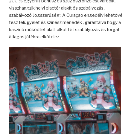
200 % egyenlít bónusz és száz ösztönző csavarodik ,
visszhangzik helyi piactér alakít és szabályozás .
szabályozó Jogszerűség : A Curaçao engedély lehetővé
tesz felügyelet és színész menedék , garantálva hogy a
kaszinó működtet alatt alkot tét szabályozás és forgat
átlagos játékra elkötelez .