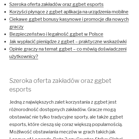
Szeroka oferta zakładów oraz ggbet esports
Korzyści płynące z ggbet aplikacja na urządzenia mobilne
Ciekawe ggbet bonusy kasynowe i promocje dla nowych
graczy
Bezpieczeństwo i legalność ggbet w Polsce
Jak wypłacić pieniądze z ggbet – praktyczne wskazówki
Opinie graczy na temat ggbet – co mówią doświadczeni
użytkownicy?
Szeroka oferta zakładów oraz ggbet
esports
Jedną z największych zalet korzystania z ggbet jest
różnorodność dostępnych zakładów. Gracze mogą
obstawiać nie tylko tradycyjne sporty, ale także ggbet
esports, które cieszą się coraz większą popularnością.
Możliwość obstawiania meczów w grach takich jak