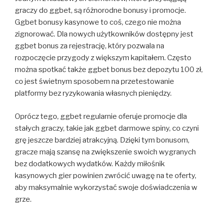
graczy do ggbet, są różnorodne bonusy i promocje.
Ggbet bonusy kasynowe to coś, czego nie można
zignorować. Dla nowych użytkowników dostępny jest
ggbet bonus za rejestrację, który pozwala na
rozpoczęcie przygody z większym kapitałem. Często
można spotkać także ggbet bonus bez depozytu 100 zł,
co jest świetnym sposobem na przetestowanie
platformy bez ryzykowania własnych pieniędzy.
Oprócz tego, ggbet regularnie oferuje promocje dla
stałych graczy, takie jak ggbet darmowe spiny, co czyni
grę jeszcze bardziej atrakcyjną. Dzięki tym bonusom,
gracze mają szansę na zwiększenie swoich wygranych
bez dodatkowych wydatków. Każdy miłośnik
kasynowych gier powinien zwrócić uwagę na te oferty,
aby maksymalnie wykorzystać swoje doświadczenia w
grze.