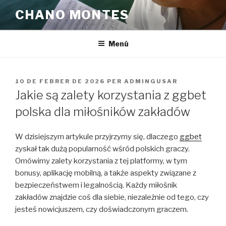
Vés
CHANO MONTES
al
contingut
Menú
PUBLICAT
10 DE FEBRER DE 2026
PER
ADMINGUSAR
A
Jakie są zalety korzystania z ggbet
polska dla miłośników zakładów
W dzisiejszym artykule przyjrzymy się, dlaczego
ggbet
zyskał tak dużą popularność wśród polskich graczy.
Omówimy zalety korzystania z tej platformy, w tym
bonusy, aplikację mobilną, a także aspekty związane z
bezpieczeństwem i legalnością. Każdy miłośnik
zakładów znajdzie coś dla siebie, niezależnie od tego, czy
jesteś nowicjuszem, czy doświadczonym graczem.