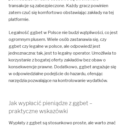
transakcje są zabezpieczone. Każdy gracz powinien
zatem czuć się komfortowo obstawiając zakłady na tej
platformie.
Legalność ggbet w Polsce nie budzi wątpliwości, co jest
ogromnym plusem. Wiele osób zastanawia się, czy
ggbet czy legalne w polsce, ale odpowiedź jest
jednoznaczna: tak, jest to legalny operator. Umożliwia to
korzystanie z bogatej oferty zakładów bez obaw o
konsekwencje prawne. Dodatkowo, ggbet angażuje się
w odpowiedzialne podejście do hazardu, oferując
narzędzia pozwalające na kontrolowanie wydatków.
Jak wypłacić pieniądze z ggbet –
praktyczne wskazówki
Wypłaty z ggbet są stosunkowo proste, ale warto znać